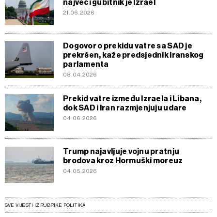
najveći gubitnik je Izrael
21.06.2026
Dogovor o prekidu vatre sa SAD je
prekršen, kaže predsjednik iranskog
parlamenta
08.04.2026
Prekid vatre između Izraela i Libana,
dok SAD i Iran razmjenjuju udare
04.06.2026
Trump najavljuje vojnu pratnju
brodova kroz Hormuški moreuz
04.05.2026
SVE VIJESTI IZ RUBRIKE POLITIKA