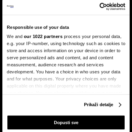
Trump protiv Castra: Meta postaje
milijardersko turističko carstvo
Responsible use of your data
porodice Castro
We and
our 1022 partners
process your personal data,
Sukob oko Kube je sukob oko tri četvrtine ekonomije pod
e.g. your IP-number, using technology such as cookies to
okriljem koncerna Gaesa.
store and access information on your device in order to
serve personalized ads and content, ad and content
measurement, audience research and services
development. You have a choice in who uses your data
and for what purposes. Your privacy choices are only
applicable on this digital property where you have made
your choices. You can change or withdraw your consent
any time from the Cookie Declaration or by clicking on
Prikaži detalje
Trumpove univerzalne carine od
Može li Donald Trump okončati
the Privacy trigger icon.
10 posto pale na sudu u SAD-u
rat prije kraja mandata
If you allow, we would also like to:
Dopusti sve
Collect information about your geographical