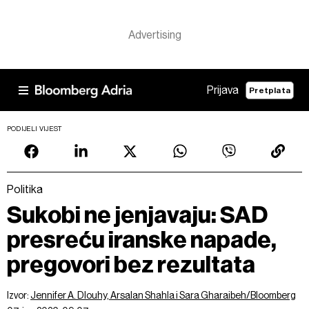
Prijava
Pretplata
PODIJELI VIJEST
Politika
Sukobi ne jenjavaju: SAD
presreću iranske napade,
pregovori bez rezultata
Izvor:
Jennifer A. Dlouhy, Arsalan Shahla i Sara Gharaibeh/Bloomberg