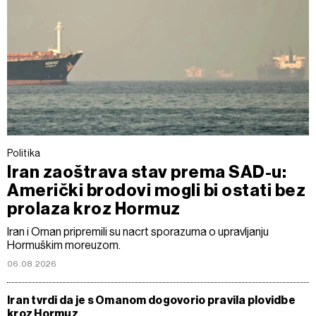
Politika
Iran zaoštrava stav prema SAD-u:
Američki brodovi mogli bi ostati bez
prolaza kroz Hormuz
Iran i Oman pripremili su nacrt sporazuma o upravljanju
Hormuškim moreuzom.
06.08.2026
Iran tvrdi da je s Omanom dogovorio pravila plovidbe
kroz Hormuz