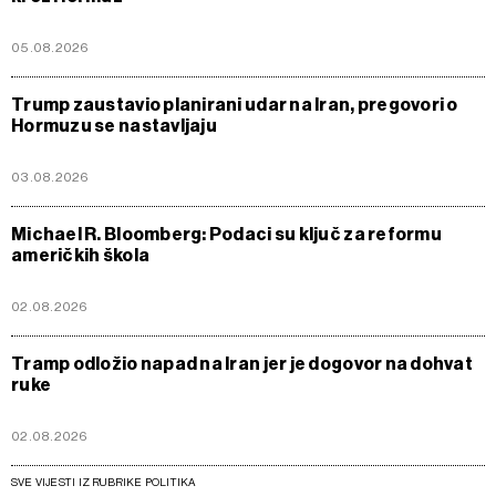
05.08.2026
Trump zaustavio planirani udar na Iran, pregovori o
Hormuzu se nastavljaju
03.08.2026
Michael R. Bloomberg: Podaci su ključ za reformu
američkih škola
02.08.2026
Tramp odložio napad na Iran jer je dogovor na dohvat
ruke
02.08.2026
SVE VIJESTI IZ RUBRIKE POLITIKA