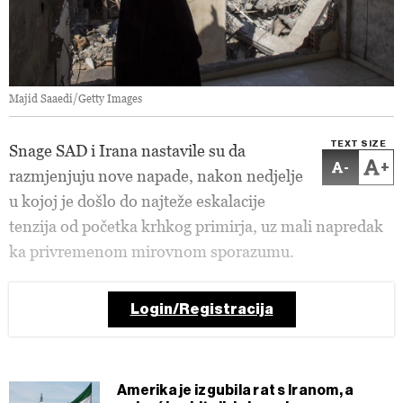
Majid Saaedi/Getty Images
TEXT SIZE
Snage SAD i Irana nastavile su da
-
+
razmjenjuju nove napade, nakon nedjelje
u kojoj je došlo do najteže eskalacije
tenzija od početka krhkog primirja, uz mali napredak
ka privremenom mirovnom sporazumu.
Login/Registracija
Amerika je izgubila rat s Iranom, a