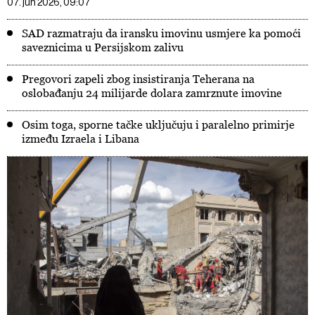
07. jun 2026, 09:07
SAD razmatraju da iransku imovinu usmjere ka pomoći
saveznicima u Persijskom zalivu
Pregovori zapeli zbog insistiranja Teherana na
oslobađanju 24 milijarde dolara zamrznute imovine
Osim toga, sporne tačke uključuju i paralelno primirje
između Izraela i Libana