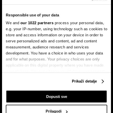
Trump protiv Castra: Meta postaje
milijardersko turističko carstvo
Responsible use of your data
porodice Castro
We and
our 1022 partners
process your personal data,
Sukob oko Kube je sukob oko tri četvrtine ekonomije pod
okriljem koncerna Gaesa.
e.g. your IP-number, using technology such as cookies to
store and access information on your device in order to
serve personalized ads and content, ad and content
measurement, audience research and services
development. You have a choice in who uses your data
and for what purposes. Your privacy choices are only
applicable on this digital property where you have made
your choices. You can change or withdraw your consent
any time from the Cookie Declaration or by clicking on
Prikaži detalje
Trumpove univerzalne carine od
Može li Donald Trump okončati
the Privacy trigger icon.
10 posto pale na sudu u SAD-u
rat prije kraja mandata
If you allow, we would also like to:
Dopusti sve
Collect information about your geographical
location which can be accurate to within several
Prilagodi