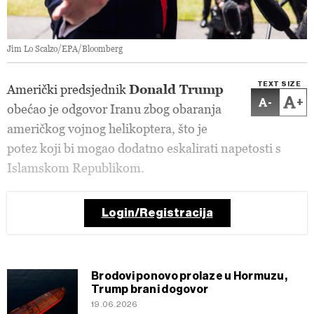
Jim Lo Scalzo/EPA/Bloomberg
TEXT SIZE
Američki predsjednik
Donald Trump
-
+
obećao je odgovor Iranu zbog obaranja
američkog vojnog helikoptera, što je
potez koji bi mogao dodatno eskalirati napetosti s
Islamskom Republikom.
Login/Registracija
Brodovi ponovo prolaze u Hormuzu,
Trump brani dogovor
19.06.2026