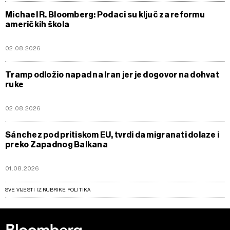
Michael R. Bloomberg: Podaci su ključ za reformu
američkih škola
02.08.2026
Tramp odložio napad na Iran jer je dogovor na dohvat
ruke
02.08.2026
Sánchez pod pritiskom EU, tvrdi da migranati dolaze i
preko Zapadnog Balkana
01.08.2026
SVE VIJESTI IZ RUBRIKE POLITIKA