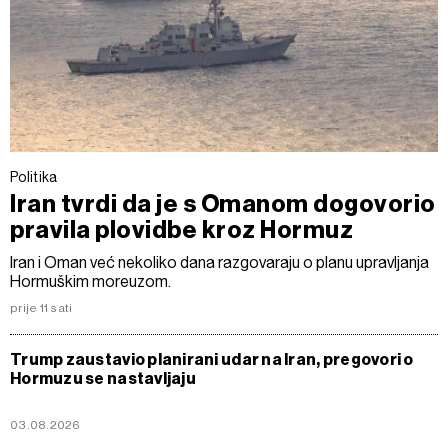
Politika
Iran tvrdi da je s Omanom dogovorio
pravila plovidbe kroz Hormuz
Iran i Oman već nekoliko dana razgovaraju o planu upravljanja
Hormuškim moreuzom.
prije 11 sati
Trump zaustavio planirani udar na Iran, pregovori o
Hormuzu se nastavljaju
03.08.2026