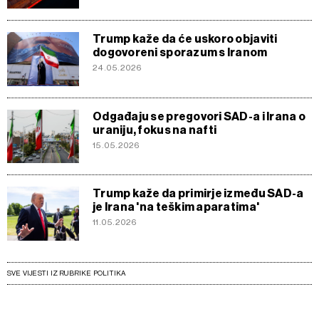
Trump kaže da će uskoro objaviti
dogovoreni sporazum s Iranom
24.05.2026
Odgađaju se pregovori SAD-a i Irana o
uraniju, fokus na nafti
15.05.2026
Trump kaže da primirje između SAD-a
je Irana 'na teškim aparatima'
11.05.2026
SVE VIJESTI IZ RUBRIKE POLITIKA