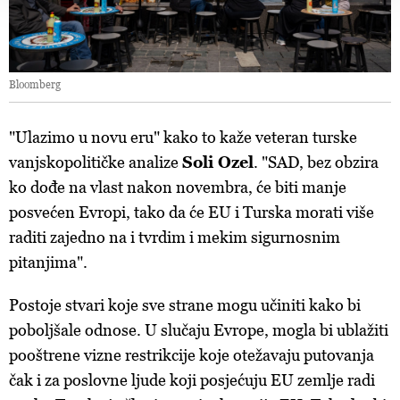
d.o.o. i
Partneri
. Više o podacima koje obrađujemo kao i
o vašim pravima pročitajte u našoj
Politici privatnosti
, a
o kolačićima i drugim sličnim tehnologijama u
Politici
kolačića
. Kolačiće u bilo kojem trenutku možete ponovno
Bloomberg
ažurirati klikom na „Prikaži detalje“. Privolu možete u bilo
kojem trenutku povući bez negativnih posljedica.
"Ulazimo u novu eru" kako to kaže veteran turske
vanjskopolitičke analize
S
oli Ozel
. "
SAD, bez obzira
ko dođe na vlast nakon novembra, će biti manje
posvećen Evropi, tako da će EU i Turska morati više
raditi zajedno na i tvrdim i mekim sigurnosnim
pitanjima".
Postoje stvari koje sve strane mogu učiniti kako bi
poboljšale odnose. U slučaju Evrope, mogla bi ublažiti
pooštrene vizne restrikcije koje otežavaju putovanja
čak i za poslovne ljude koji posjećuju EU zemlje radi