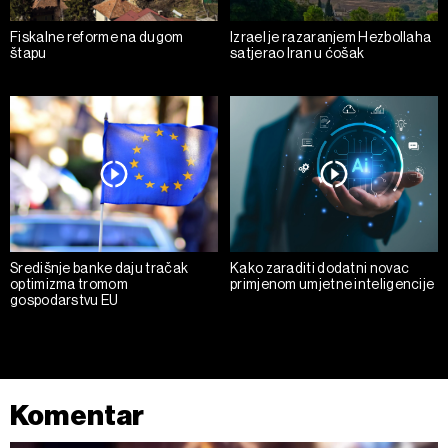
Fiskalne reforme na dugom
Izrael je razaranjem Hezbollaha
štapu
satjerao Iran u ćošak
Središnje banke daju tračak
Kako zaraditi dodatni novac
optimizma tromom
primjenom umjetne inteligencije
gospodarstvu EU
Komentar