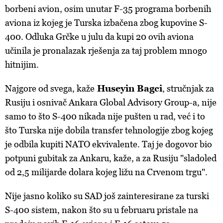
borbeni avion, osim unutar F-35 programa borbenih
aviona iz kojeg je Turska izbačena zbog kupovine S-
400. Odluka Grčke u julu da kupi 20 ovih aviona
učinila je pronalazak rješenja za taj problem mnogo
hitnijim.
Najgore od svega, kaže
Huseyin Bagci
, stručnjak za
Rusiju i osnivač Ankara Global Advisory Group-a, nije
samo to što S-400 nikada nije pušten u rad, već i to
što Turska nije dobila transfer tehnologije zbog kojeg
je odbila kupiti NATO ekvivalente. Taj je dogovor bio
potpuni gubitak za Ankaru, kaže, a za Rusiju "sladoled
od 2,5 milijarde dolara kojeg ližu na Crvenom trgu".
Nije jasno koliko su SAD još zainteresirane za turski
S-400 sistem, nakon što su u februaru pristale na