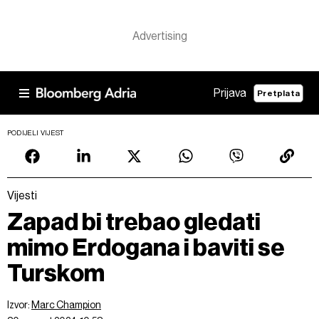
Prijava
Pretplata
PODIJELI VIJEST
Vijesti
Zapad bi trebao gledati
mimo Erdogana i baviti se
Turskom
Izvor:
Marc Champion