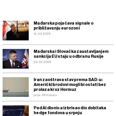
Mađarska pojačava signale o
približavanju eurozoni
15.04.2026
Mađarska i Slovačka zaustavljanjem
sankcija EU staju u odbranu Rusije
24.02.2026
Iran zaoštrava stav prema SAD-u:
Američki brodovi mogli bi ostati bez
prolaza kroz Hormuz
prije 38 minuta
Pad AI dionica izbrisao dio dobitaka
hedge fondova u srpnju