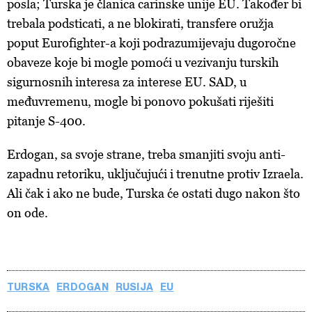
posla; Turska je članica carinske unije EU. Također bi
trebala podsticati, a ne blokirati, transfere oružja
poput Eurofighter-a koji podrazumijevaju dugoročne
obaveze koje bi mogle pomoći u vezivanju turskih
sigurnosnih interesa za interese EU. SAD, u
međuvremenu, mogle bi ponovo pokušati riješiti
pitanje S-400.
Erdogan, sa svoje strane, treba smanjiti svoju anti-
zapadnu retoriku, uključujući i trenutne protiv Izraela.
Ali čak i ako ne bude, Turska će ostati dugo nakon što
on ode.
TURSKA
ERDOGAN
RUSIJA
EU