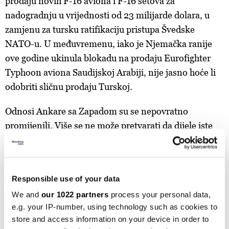
prodaju novih F-16 aviona i F-16 setova za
nadogradnju u vrijednosti od 23 milijarde dolara, u
zamjenu za tursku ratifikaciju pristupa Švedske
NATO-u. U međuvremenu, iako je Njemačka ranije
ove godine ukinula blokadu na prodaju Eurofighter
Typhoon aviona Saudijskoj Arabiji, nije jasno hoće li
odobriti sličnu prodaju Turskoj.
Odnosi Ankare sa Zapadom su se nepovratno
promijenili. Više se ne može pretvarati da dijele iste
vrijednosti, dok Erdogan nastavlja zatvarati novinare i
kooptirati nominalno nezavisne institucije. U
mnogim je aspektima bio MAGA prije nego što je
Responsible use of your data
MAGA postojala.
We and
our 1022 partners
process your personal data,
Ali, transakcionalni odnos i dalje zahtijeva
e.g. your IP-number, using technology such as cookies to
store and access information on your device in order to
transakcije. Evropa također mora prevazići