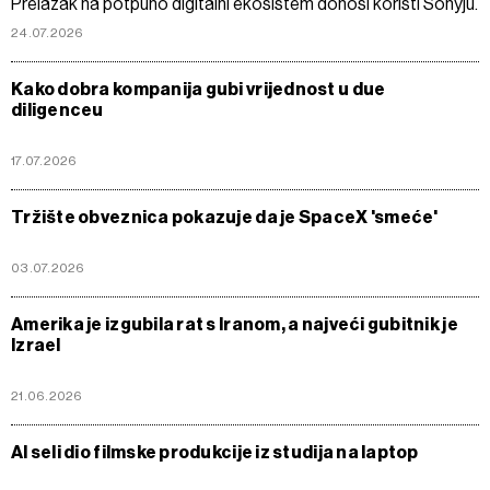
Prelazak na potpuno digitalni ekosistem donosi koristi Sonyju.
24.07.2026
Kako dobra kompanija gubi vrijednost u due
diligenceu
17.07.2026
Tržište obveznica pokazuje da je SpaceX 'smeće'
03.07.2026
Amerika je izgubila rat s Iranom, a najveći gubitnik je
Izrael
21.06.2026
AI seli dio filmske produkcije iz studija na laptop