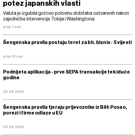
potez japanskih vlasti
Valuta je izgubila gotovo polovinu dobitaka ostvarenih nakon
zajedničke intervencije Tokija i Washingtona.
prije 7 sati
Šengenska pravila postaju teret za bh. biznis - 5 vijesti
prije 10 sati
Podnijeta aplikacija - prve SEPA transakcije tek iduće
godine
06.08.2026
Šengenska pravila tjeraju prijevoznike iz BiH: Posao,
porezi i firme odlaze u EU
06.08.2026