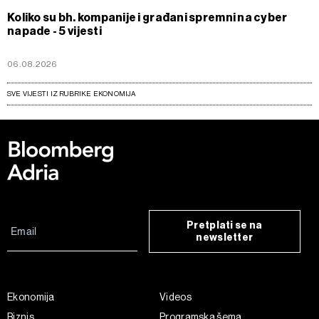
Koliko su bh. kompanije i građani spremni na cyber
napade - 5 vijesti
06.08.2026
SVE VIJESTI IZ RUBRIKE EKONOMIJA
Pretplati se na
newsletter
Ekonomija
Videos
Biznis
Programska šema