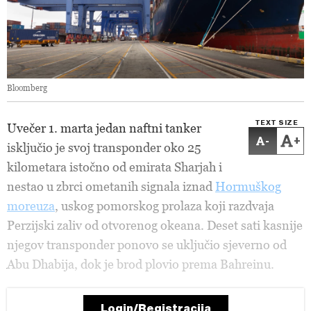
Bloomberg
TEXT SIZE
Uvečer 1. marta jedan naftni tanker
-
+
isključio je svoj transponder oko 25
kilometara istočno od emirata Sharjah i
nestao u zbrci ometanih signala iznad
Hormuškog
moreuza
, uskog pomorskog prolaza koji razdvaja
Perzijski zaliv od otvorenog okeana. Deset sati kasnije
njegov transponder ponovo se uključio sjeverno od
Abu Dhabija, dok je brod plovio prema Bahreinu.
Login/Registracija