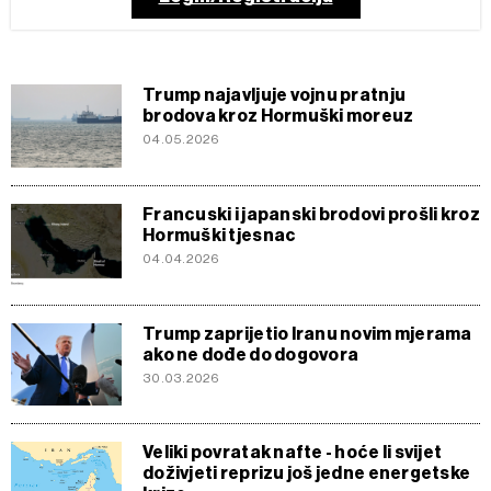
Trump najavljuje vojnu pratnju
brodova kroz Hormuški moreuz
04.05.2026
Francuski i japanski brodovi prošli kroz
Hormuški tjesnac
04.04.2026
Trump zaprijetio Iranu novim mjerama
ako ne dođe do dogovora
30.03.2026
Veliki povratak nafte - hoće li svijet
doživjeti reprizu još jedne energetske