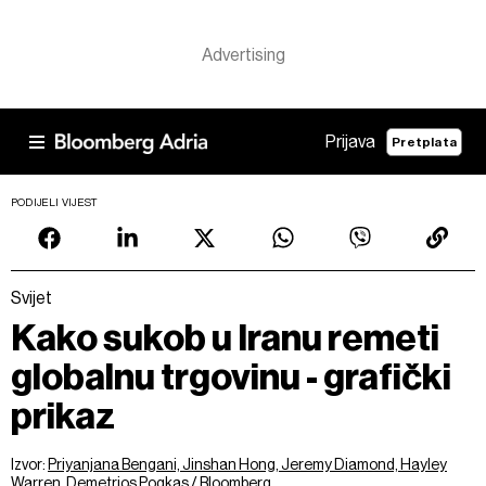
Prijava
Pretplata
PODIJELI VIJEST
Svijet
Kako sukob u Iranu remeti
globalnu trgovinu - grafički
prikaz
Izvor:
Priyanjana Bengani, Jinshan Hong, Jeremy Diamond, Hayley
Warren, Demetrios Pogkas / Bloomberg