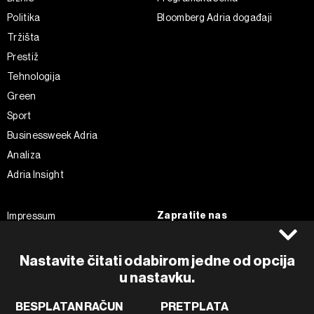
Politika
Bloomberg Adria događaji
Tržišta
Prestiž
Tehnologija
Green
Sport
Businessweek Adria
Analiza
Adria Insight
Zapratite nas
Impressum
Politika kolačića
Facebook
Pravila privatnosti
Instagram
Nastavite čitati odabirom jedne od opcija
u nastavku.
Uvjeti korištenja
Twitter
Marketing
Linkedin
BESPLATAN RAČUN
PRETPLATA