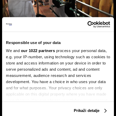
Privreda FBiH povećala dobit za 12,3
Responsible use of your data
posto, ali troškovi rada rastu
We and
our 1022 partners
process your personal data,
dvostruko brže
e.g. your IP-number, using technology such as cookies to
Analiza je predstavljena na zajedničkom sastanku FIA-e i
store and access information on your device in order to
Udruženja poslodavaca Federacije BiH, gdje je istaknuto da
serve personalized ads and content, ad and content
privatni sektor ostaje ključni nosilac ekonomskog rasta.
Od ukupno 28.634 privredna društva u Federaciji, čak 98,6
measurement, audience research and services
posto čine privatne kompanije, koje ostvaruju 90 posto
development. You have a choice in who uses your data
ukupnih prihoda i 95 posto ukupne dobiti.
and for what purposes. Your privacy choices are only
applicable on this digital property where you have made
your choices. You can change or withdraw your consent
any time from the Cookie Declaration or by clicking on
Prikaži detalje
the Privacy trigger icon.