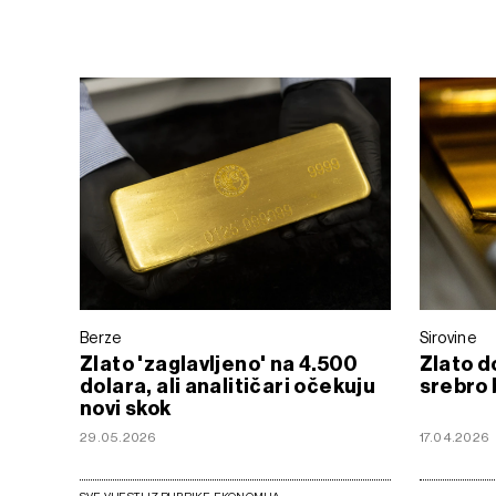
Berze
Sirovine
Zlato 'zaglavljeno' na 4.500
Zlato d
dolara, ali analitičari očekuju
srebro 
novi skok
29.05.2026
17.04.2026