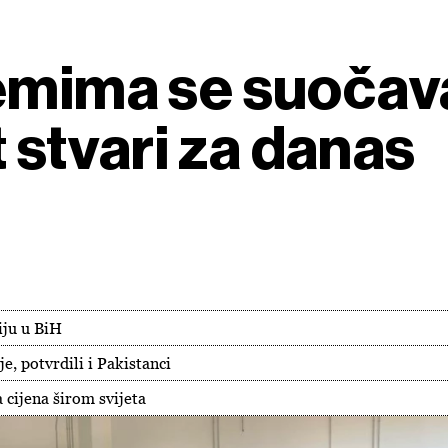
emima se suočava
t stvari za danas
iju u BiH
e, potvrdili i Pakistanci
 cijena širom svijeta