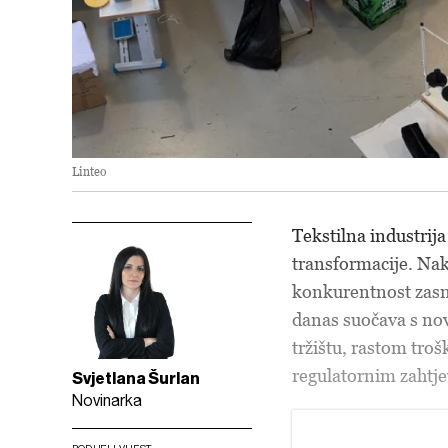
Linteo
Tekstilna industrij
transformacije. Nak
konkurentnost zasn
danas suočava s no
tržištu, rastom tro
regulatornim zahtj
Svjetlana Šurlan
Novinarka