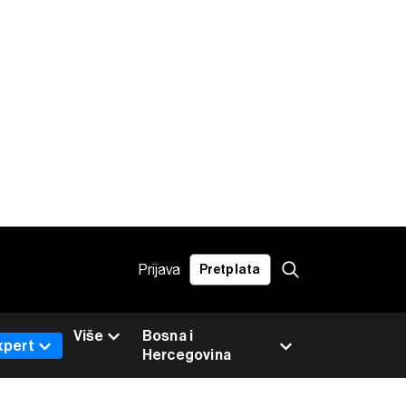
Prijava
Pretplata
Više
Bosna i
xpert
Hercegovina