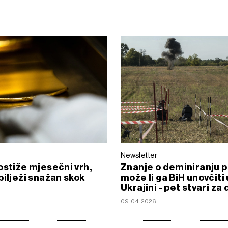
Newsletter
ostiže mjesečni vrh,
Znanje o deminiranju p
bilježi snažan skok
može li ga BiH unovčiti 
Ukrajini - pet stvari za
09.04.2026