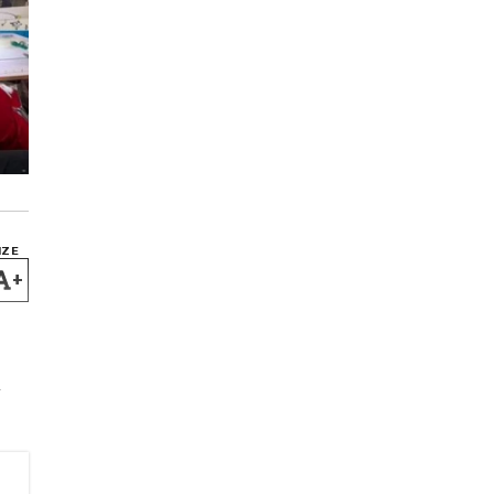
IZE
+
m