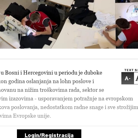
TEXT S
a u Bosni i Hercegovini u periodu je duboke
-
on godina oslanjanja na lohn poslove i
ovanu na nižim troškovima rada, sektor se
vim izazovima - usporavanjem potražnje na evropskom
škova poslovanja, nedostatkom radne snage i sve strožiji
evima Evropske unije.
Login/Registracija