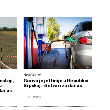
Newsletter
ostoji,
Gorivo je jeftinije u Republici
u
Srpskoj – 5 stvari za danas
 danas
30.03.2026