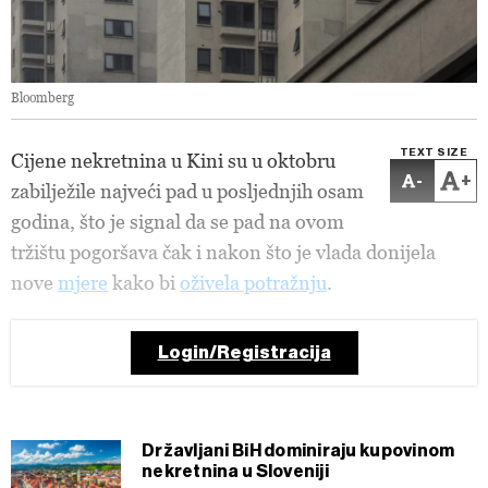
Bloomberg
TEXT SIZE
Cijene nekretnina u Kini su u oktobru
-
+
zabilježile najveći pad u posljednjih osam
godina, što je signal da se pad na ovom
tržištu pogoršava čak i nakon što je vlada donijela
nove
mjere
kako bi
oživela potražnju
.
Login/Registracija
Državljani BiH dominiraju kupovinom
nekretnina u Sloveniji