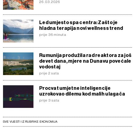
26.03.2026
Led umjesto spa centra: Zašto je
hladna terapija novi wellness trend
prije 36 minuta
Rumunija produžila rad reaktora za još
devet dana, mjere na Dunavu povećale
vodostaj
prije 2 sata
Procvat umjetne inteligencije
uzrokovao dilemu kod malih ulagača
prije 3 sata
SVE VIJESTI IZ RUBRIKE EKONOMIJA