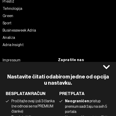
Prestiž
Tehnologija
Green
Sport
Businessweek Adria
Analiza
Adria Insight
Zapratite nas
Impressum
Politika kolačića
Facebook
Pravila privatnosti
Instagram
Nastavite čitati odabirom jedne od opcija
u nastavku.
Uvjeti korištenja
Twitter
Marketing
Linkedin
BESPLATAN RAČUN
PRETPLATA
Korištenje umjetne inteligencije
Tiktok
Pročitajte ovaj i još 3 članka
Neograničen
pristup
(ne odnosi se na PREMIUM
premium sadržaju na svih 5
članke)
portala