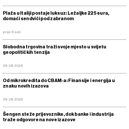
Plaža u Italiji postaje luksuz: Ležaljke 225 eura,
domaći sendviči pod zabranom
prije 6 sati
Slobodna trgovina traži svoje mjesto u svijetu
geopolitičkih tenzija
08.08.2026
Od mikrokredita do CBAM-a: Finansije i energija u
znaku novih izazova
08.08.2026
Šengen steže prijevoznike, dok banke i industrija
traže odgovore na nove izazove