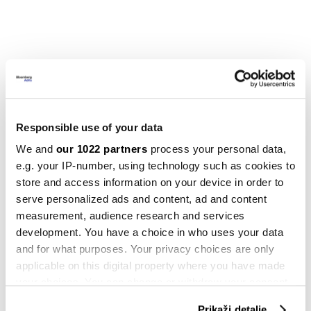
Njemački AI adut prelazi u kanadske ruke,
Francuska ostaje po strani
Responsible use of your data
Njemački startup za umjetnu inteligenciju
Aleph
We and
our 1022 partners
process your personal data,
Alpha GmbH, imao je sva obilježja evropske priče o
e.g. your IP-number, using technology such as cookies to
uspjehu kada je 2023. prikupio 500 miliona dolara
:
store and access information on your device in order to
serve personalized ads and content, ad and content
karizmatičnog vođu s iskustvom iz Silicijske doline,
measurement, audience research and services
lokalnog milijardera u pozadini u liku maloprodajnog
development. You have a choice in who uses your data
tajkuna
Dietera Schwarza
i vladu željnu poticanja i
and for what purposes. Your privacy choices are only
podržavanja "suverenog" odgovora kompanijama
applicable on this digital property where you have made
poput Alphabet Inc.
your choices. You can change or withdraw your consent
any time from the Cookie Declaration or by clicking on
Prikaži detalje