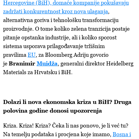
Hercegovine (BiH), domaće kompanije pokušavaju
zadržati konkurentnost kroz nova ulaganja
,
alternativna goriva i tehnološku transformaciju
proizvodnje. O tome koliko zelena tranzicija postaje
pitanje opstanka industrije, ali i koliko sporost
sistema usporava prilagođavanje tržišnim
pravilima
EU
, za Bloomberg Adriju govorio
je
Branimir
Muidža
, generalni direktor Heidelberg
Materials za Hrvatsku i BiH.
Dolazi li nova ekonomska kriza u BiH? Druga
polovina godine donosi upozorenja
Kriza. Kriza! Kriza? Čeka li nas ponovo, je li već tu?
Na temelju podataka i procjena koje imamo,
Bosna i