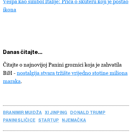
Vespa kao simbol Italije: Priča o skuteru koji je postao
ikona
Danas čitajte...
Čitajte o najnovijoj Panini groznici koja je zahvatila
BiH -
nostalgija stvara tržište vrijedno stotine miliona
maraka
.
BRANIMIR MUIDŽA
XI JINPING
DONALD TRUMP
PANINI SLIČICE
STARTUP
NJEMAČKA