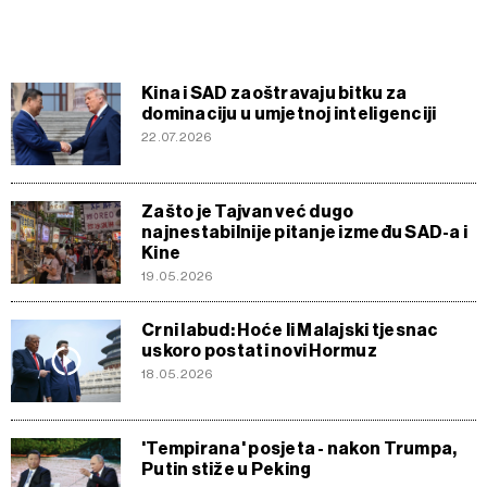
Kina i SAD zaoštravaju bitku za
dominaciju u umjetnoj inteligenciji
22.07.2026
Zašto je Tajvan već dugo
najnestabilnije pitanje između SAD-a i
Kine
19.05.2026
Crni labud: Hoće li Malajski tjesnac
uskoro postati novi Hormuz
18.05.2026
'Tempirana' posjeta - nakon Trumpa,
Putin stiže u Peking