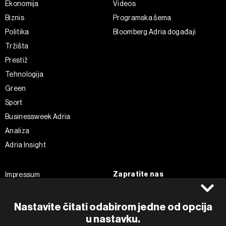
Ekonomija
Videos
Biznis
Programska šema
Politika
Bloomberg Adria događaji
Tržišta
Prestiž
Tehnologija
Green
Sport
Businessweek Adria
Analiza
Adria Insight
Zapratite nas
Impressum
Politika kolačića
Facebook
Pravila privatnosti
Instagram
Nastavite čitati odabirom jedne od opcija
Uvjeti korištenja
Twitter
u nastavku.