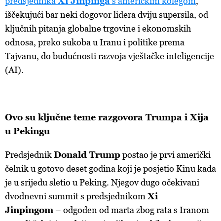
predsjednika
Xi Jinpinga
s američkim kolegom
,
iščekujući bar neki dogovor lidera dviju supersila, od
ključnih pitanja globalne trgovine i ekonomskih
odnosa, preko sukoba u Iranu i politike prema
Tajvanu, do budućnosti razvoja vještačke inteligencije
(AI).
Ovo su ključne teme razgovora Trumpa i Xija
u Pekingu
Predsjednik
Donald Trump
postao je prvi američki
čelnik u gotovo deset godina koji je posjetio Kinu kada
je u srijedu sletio u Peking. Njegov dugo očekivani
dvodnevni summit s predsjednikom
Xi
Jinpingom
– odgođen od marta zbog rata s Iranom