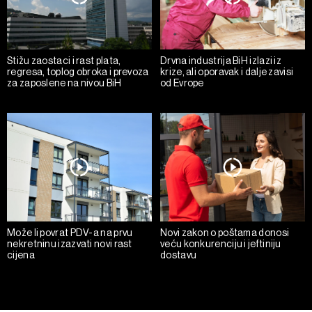
Stižu zaostaci i rast plata,
Drvna industrija BiH izlazi iz
regresa, toplog obroka i prevoza
krize, ali oporavak i dalje zavisi
za zaposlene na nivou BiH
od Evrope
Može li povrat PDV-a na prvu
Novi zakon o poštama donosi
nekretninu izazvati novi rast
veću konkurenciju i jeftiniju
cijena
dostavu