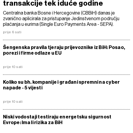
transakcije tek iduće godine
Centralna banka Bosne i Hercegovine (CBBiH) danas je
zvanično aplicirala za pristupanje Jedinstvenom području
plaćanja u eurima (Single Euro Payments Area - SEPA).
prije 6 sati
Šengenska pravila tjeraju prijevoznike iz BiH: Posao,
porezi i firme odlaze u EU
prije 10 sati
Koliko su bh. kompanije i građani spremni na cyber
napade - 5 vijesti
prije 10 sati
Niski vodostaji testiraju energetsku sigurnost
Evrope: Ima li rizika za BiH