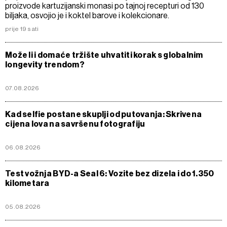
proizvode kartuzijanski monasi po tajnoj recepturi od 130
biljaka, osvojio je i koktel barove i kolekcionare.
prije 19 sati
Može li i domaće tržište uhvatiti korak s globalnim
longevity trendom?
07.08.2026
Kad selfie postane skuplji od putovanja: Skrivena
cijena lova na savršenu fotografiju
06.08.2026
Test vožnja BYD-a Seal 6: Vozite bez dizela i do 1.350
kilometara
05.08.2026