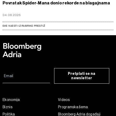
Povratak Spider-Mana donio rekorde na blagajnama
04.08.2026
SVE VIJESTI IZ RUBRIKE PRESTIŽ
Pretplati se na
newsletter
Ekonomija
Videos
Biznis
Programska šema
Politika
Bloomberg Adria događaji