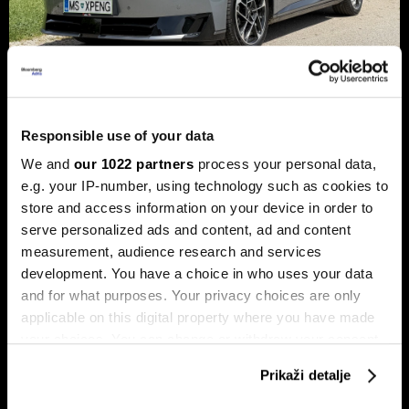
Xpeng P7+: Luksuzni kineski
Responsible use of your data
automobil koji priča kao navijen
We and
our 1022 partners
process your personal data,
Luksuzni fastback s vlastitim čipom koji po
e.g. your IP-number, using technology such as cookies to
performansama nadmašuje usporedive Nvidijine proizvode.
store and access information on your device in order to
serve personalized ads and content, ad and content
measurement, audience research and services
development. You have a choice in who uses your data
and for what purposes. Your privacy choices are only
applicable on this digital property where you have made
your choices. You can change or withdraw your consent
any time from the Cookie Declaration or by clicking on
Prikaži detalje
the Privacy trigger icon.
Dr Stefan Jerotić: “Čovjeku nije
Slučaj Fekkai - ni luksuzni biznisi
potrebno da bude savršeno
nisu pošteđeni otkrića iz