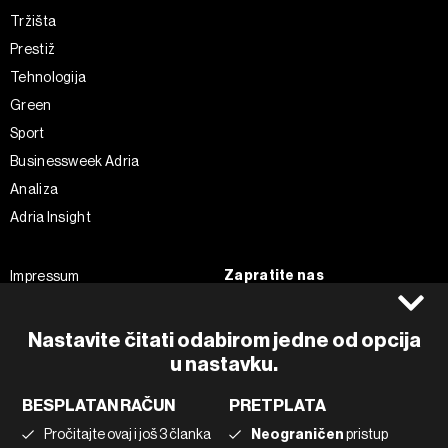
Tržišta
Prestiž
Tehnologija
Green
Sport
Businessweek Adria
Analiza
Adria Insight
Zapratite nas
Impressum
Politika kolačića
Facebook
Pravila privatnosti
Instagram
Nastavite čitati odabirom jedne od opcija
u nastavku.
Uvjeti korištenja
Twitter
Marketing
Linkedin
BESPLATAN RAČUN
PRETPLATA
Korištenje umjetne inteligencije
Tiktok
Pročitajte ovaj i još 3 članka
Neograničen
pristup