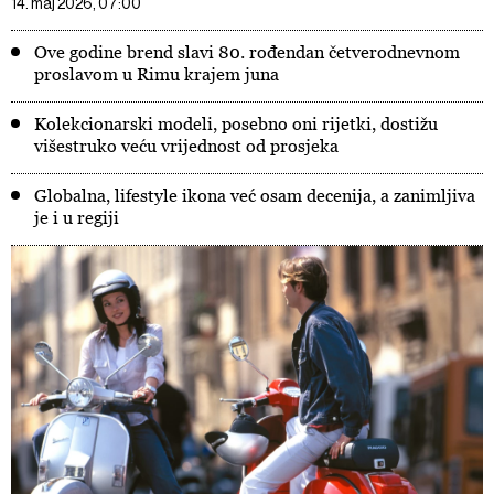
14. maj 2026, 07:00
Ove godine brend slavi 80. rođendan četverodnevnom
proslavom u Rimu krajem juna
Kolekcionarski modeli, posebno oni rijetki, dostižu
višestruko veću vrijednost od prosjeka
Globalna, lifestyle ikona već osam decenija, a zanimljiva
je i u regiji