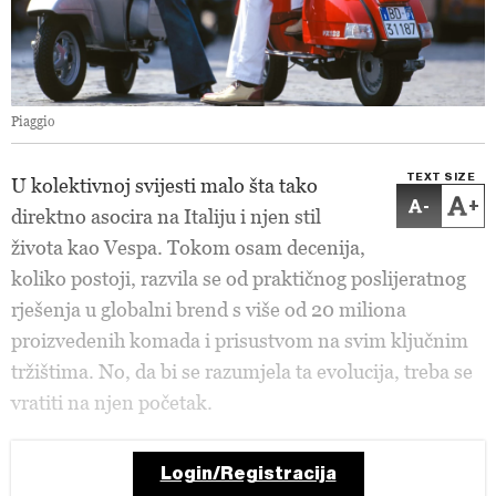
Piaggio
TEXT SIZE
U kolektivnoj svijesti malo šta tako
-
+
direktno asocira na Italiju i njen stil
života kao Vespa. Tokom osam decenija,
koliko postoji, razvila se od praktičnog poslijeratnog
rješenja u globalni brend s više od 20 miliona
proizvedenih komada i prisustvom na svim ključnim
tržištima. No, da bi se razumjela ta evolucija, treba se
vratiti na njen početak.
Login/Registracija