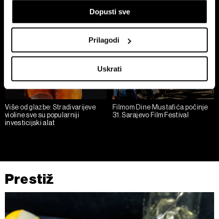
‘podešen’, već da raste”
Epsteinovih dokumenata
If you allow, we would also like to:
Dopusti sve
Collect information about your geographical
location which can be accurate to within several
Prilagodi
meters
Identify your device by actively scanning it for
Uskrati
specific characteristics (fingerprinting)
Find out more about how your personal data is processed
and set your preferences in the
details section
.
Više od glazbe: Stradivarijeve
Filmom Dine Mustafića počinje
violine sve su popularniji
31. Sarajevo Film Festival
Zajednički voditelji obrade su HD-WIN ARENA SPORT
investicijski alat
d.o.o. i
Partneri
. Više o podacima koje obrađujemo kao i
o vašim pravima pročitajte u našoj
Politici privatnosti
, a
o kolačićima i drugim sličnim tehnologijama u
Politici
kolačića
. Kolačiće u bilo kojem trenutku možete ponovno
Prestiž
ažurirati klikom na „Prikaži detalje“. Privolu možete u bilo
kojem trenutku povući bez negativnih posljedica.