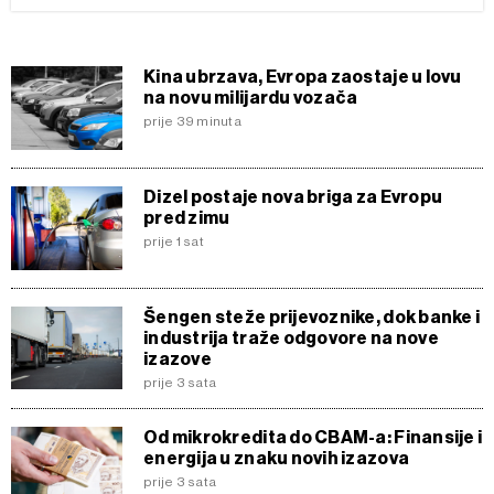
Kina ubrzava, Evropa zaostaje u lovu
na novu milijardu vozača
prije 39 minuta
Dizel postaje nova briga za Evropu
pred zimu
prije 1 sat
Šengen steže prijevoznike, dok banke i
industrija traže odgovore na nove
izazove
prije 3 sata
Od mikrokredita do CBAM-a: Finansije i
energija u znaku novih izazova
prije 3 sata