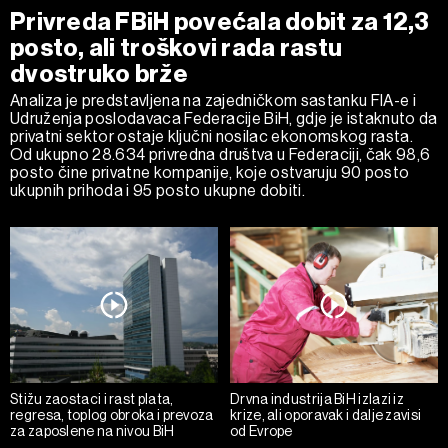
Privreda FBiH povećala dobit za 12,3
posto, ali troškovi rada rastu
dvostruko brže
Analiza je predstavljena na zajedničkom sastanku FIA-e i
Udruženja poslodavaca Federacije BiH, gdje je istaknuto da
privatni sektor ostaje ključni nosilac ekonomskog rasta.
Od ukupno 28.634 privredna društva u Federaciji, čak 98,6
posto čine privatne kompanije, koje ostvaruju 90 posto
ukupnih prihoda i 95 posto ukupne dobiti.
Stižu zaostaci i rast plata,
Drvna industrija BiH izlazi iz
regresa, toplog obroka i prevoza
krize, ali oporavak i dalje zavisi
za zaposlene na nivou BiH
od Evrope