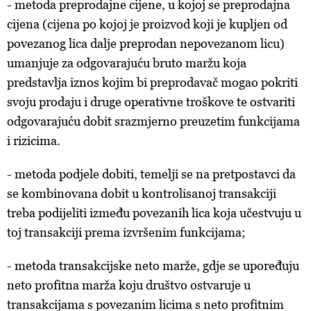
- metoda preprodajne cijene, u kojoj se preprodajna
cijena (cijena po kojoj je proizvod koji je kupljen od
povezanog lica dalje preprodan nepovezanom licu)
umanjuje za odgovarajuću bruto maržu koja
predstavlja iznos kojim bi preprodavač mogao pokriti
svoju prodaju i druge operativne troškove te ostvariti
odgovarajuću dobit srazmjerno preuzetim funkcijama
i rizicima.
- metoda podjele dobiti, temelji se na pretpostavci da
se kombinovana dobit u kontrolisanoj transakciji
treba podijeliti između povezanih lica koja učestvuju u
toj transakciji prema izvršenim funkcijama;
- metoda transakcijske neto marže, gdje se upoređuju
neto profitna marža koju društvo ostvaruje u
transakcijama s povezanim licima s neto profitnim