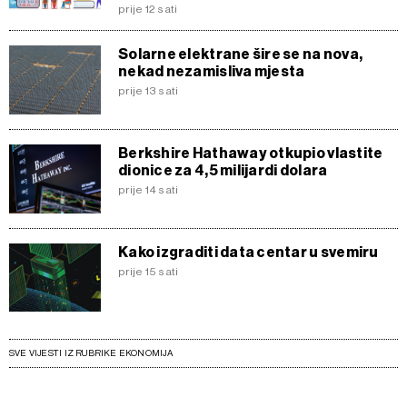
prije 12 sati
Solarne elektrane šire se na nova,
nekad nezamisliva mjesta
prije 13 sati
Berkshire Hathaway otkupio vlastite
dionice za 4,5 milijardi dolara
prije 14 sati
Kako izgraditi data centar u svemiru
prije 15 sati
SVE VIJESTI IZ RUBRIKE EKONOMIJA