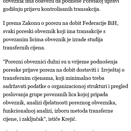
obveznik ima obavezu da podnese Poreskoj upravi
ažurirati klikom na „Prikaži detalje“. Privolu možete u bilo
godišnju prijavu kontrolisanih transakcija.
kojem trenutku povući bez negativnih posljedica.
I prema Zakonu o porezu na dobit Federacije BiH,
svaki poreski obveznik koji ima transakcije s
povezanim licima obveznik je izrade studija
transfernih cijena.
"Porezni obveznici dužni su u vrijeme podnošenja
poreske prijave poreza na dobit dostaviti i Izvještaj o
transfernim cijenama, koji minimalno treba
sadržavati podatke o organizacionoj strukturi i pregled
poslovanja grupe povezanih lica kojoj pripada
obveznik, analizi djelatnosti poreznog obveznika,
funkcionalnoj analizi, izboru metoda transferne
cijene, i zaključak", ističe Krejić.