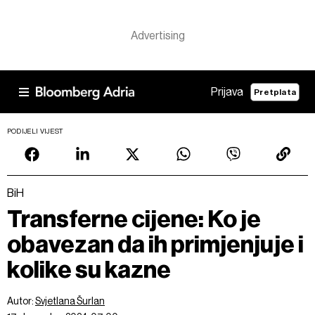
Prijava
Pretplata
PODIJELI VIJEST
BiH
Transferne cijene: Ko je
obavezan da ih primjenjuje i
kolike su kazne
Autor:
Svjetlana Šurlan