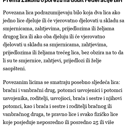
Prema Zakonu o porezu na dobit Federacije BiH
Povezana lica podrazumijevaju bilo koja dva lica ako
jedno lice djeluje ili će vjerovatno djelovati u skladu sa
smjernicama, zahtjevima, prijedlozima ili željama
drugog lica ili ako oba djeluju ili će vjerovatno
djelovati u skladu sa smjernicama, zahtjevima,
prijedlozima ili željama trećeg lica, bez obzira na to da
li su te smjernice, zahtjevi, prijedlozi ili želje
saopšteni.
Povezanim licima se smatraju posebno sljedeća lica:
bračni i vanbračni drug, potomci usvojenici i potomci
usvojenika, roditelji, usvojioci, braća i sestre i njihovi
potomci, kao i braća i sestre i roditelji bračnog ili
vanbračnog druga, te pravno lice i svako fizičko lice
koje posjeduje neposredno ili posredno 25 ili više