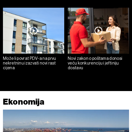
Može li povrat PDV-a na prvu
Novi zakon o poštama donosi
nekretninu izazvati novi rast
veću konkurenciju i jeftiniju
cijena
dostavu
Ekonomija