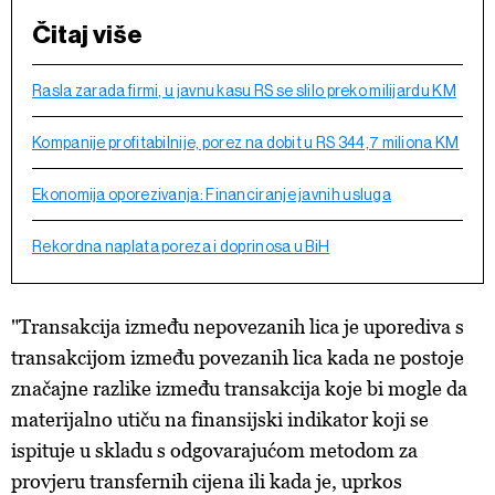
Čitaj više
Rasla zarada firmi, u javnu kasu RS se slilo preko milijardu KM
Kompanije profitabilnije, porez na dobit u RS 344,7 miliona KM
Ekonomija oporezivanja: Financiranje javnih usluga
Rekordna naplata poreza i doprinosa u BiH
"Transakcija između nepovezanih lica je uporediva s
transakcijom između povezanih lica kada ne postoje
značajne razlike između transakcija koje bi mogle da
materijalno utiču na finansijski indikator koji se
ispituje u skladu s odgovarajućom metodom za
provjeru transfernih cijena ili kada je, uprkos