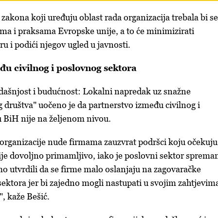
zakona koji uređuju oblast rada organizacija trebala bi se
pima i praksama Evropske unije, a to će minimizirati
u i podići njegov ugled u javnosti.
đu civilnog i poslovnog sektora
dašnjost i budućnost: Lokalni napredak uz snažne
g društva" uočeno je da partnerstvo između civilnog i
 BiH nije na željenom nivou.
organizacije nude firmama zauzvrat podršci koju očekuju
je dovoljno primamljivo, iako je poslovni sektor sprema
 utvrdili da se firme malo oslanjaju na zagovaračke
sektora jer bi zajedno mogli nastupati u svojim zahtjevim
", kaže Bešić.