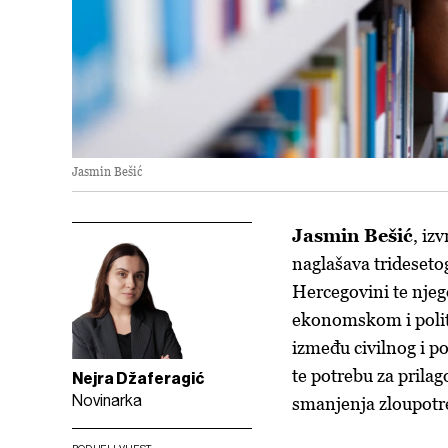
Jasmin Bešić
Jasmin Bešić
, iz
naglašava tridesetog
Hercegovini te nje
ekonomskom i politi
između civilnog i p
te potrebu za pril
Nejra Džaferagić
Novinarka
smanjenja zloupotre