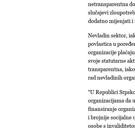
netransparentna dod
slučajevi zloupotreb
dodatno mijenjati i 
Nevladin sektor, ia
povlastica u poređe
organizacije plaćaju
svoje statutarne ak
transparentna, iako
rad nevladinih organi
"U Republici Srpsko
organizacijama da u
finansiranje organiza
i brojnije socijaln
osobe s invaliditet