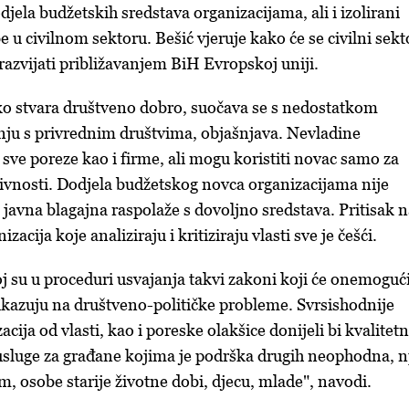
jela budžetskih sredstava organizacijama, ali i izolirani
e u civilnom sektoru. Bešić vjeruje kako će se civilni sekt
razvijati približavanjem BiH Evropskoj uniji.
ko stvara društveno dobro, suočava se s nedostatkom
nju s privrednim društvima, objašnjava. Nevladine
 sve poreze kao i firme, ali mogu koristiti novac samo za
tivnosti. Dodjela budžetskog novca organizacijama nije
 javna blagajna raspolaže s dovoljno sredstava. Pritisak 
zacija koje analiziraju i kritiziraju vlasti sve je češći.
j su u proceduri usvajanja takvi zakoni koji će onemogući
kazuju na društveno-političke probleme. Svrsishodnije
cija od vlasti, kao i poreske olakšice donijeli bi kvalitetn
e usluge za građane kojima je podrška drugih neophodna, n
om, osobe starije životne dobi, djecu, mlade", navodi.