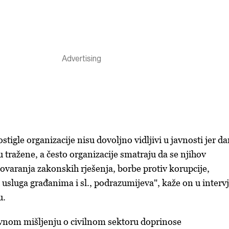
ostigle organizacije nisu dovoljno vidljivi u javnosti jer d
su tražene, a često organizacije smatraju da se njihov
ovaranja zakonskih rješenja, borbe protiv korupcije,
 usluga građanima i sl., podrazumijeva", kaže on u interv
u.
vnom mišljenju o civilnom sektoru doprinose