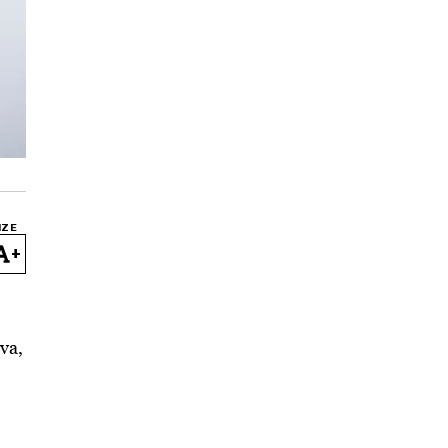
IZE
+
va,