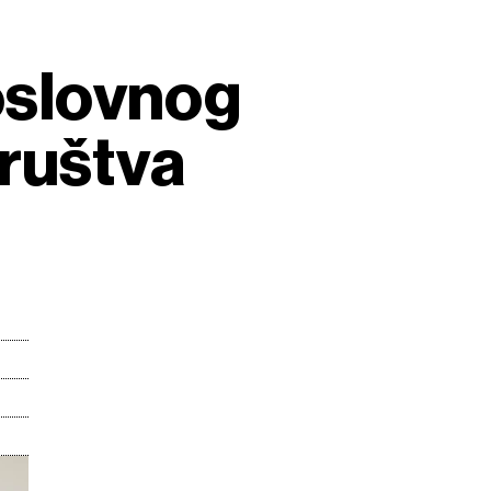
poslovnog
društva