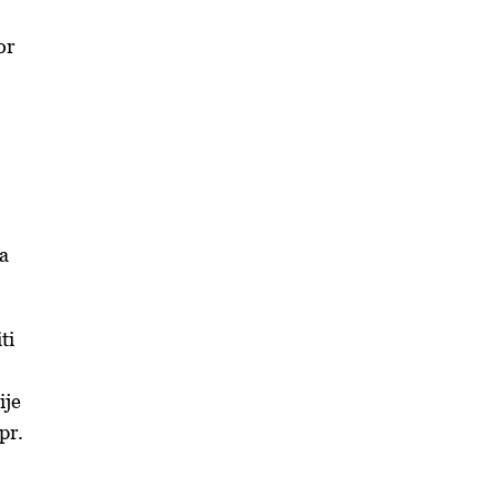
or
na
ti
ije
pr.