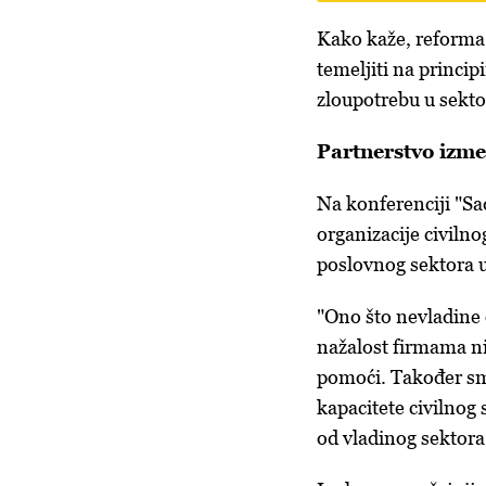
Kako kaže, reforma 
temeljiti na princi
zloupotrebu u sektor
Partnerstvo izme
Na konferenciji "Sa
organizacije civilno
poslovnog sektora u
"Ono što nevladine 
nažalost firmama ni
pomoći. Također smo
kapacitete civilnog 
od vladinog sektora