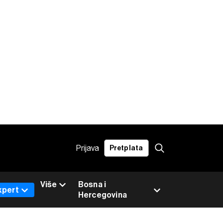
Prijava
Pretplata
Više
Bosna i
xpert
Hercegovina