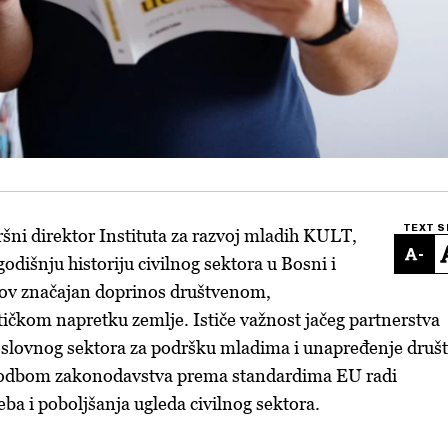
TEXT S
vršni direktor Instituta za razvoj mladih KULT,
-
odišnju historiju civilnog sektora u Bosni i
gov značajan doprinos društvenom,
čkom napretku zemlje. Ističe važnost jačeg partnerstva
oslovnog sektora za podršku mladima i unapređenje društ
agodbom zakonodavstva prema standardima EU radi
ba i poboljšanja ugleda civilnog sektora.