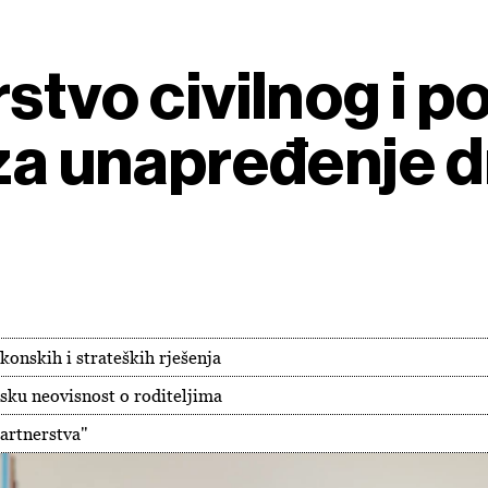
stvo civilnog i 
 za unapređenje 
konskih i strateških rješenja
jsku neovisnost o roditeljima
partnerstva"