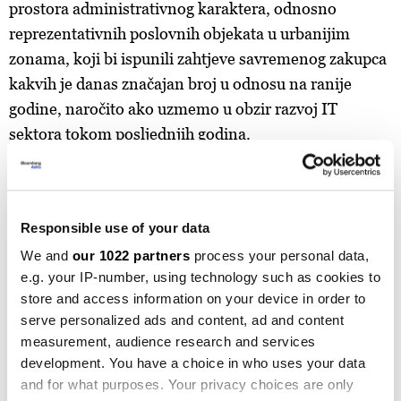
prostora administrativnog karaktera, odnosno
reprezentativnih poslovnih objekata u urbanijim
zonama, koji bi ispunili zahtjeve savremenog zakupca
kakvih je danas značajan broj u odnosu na ranije
godine, naročito ako uzmemo u obzir razvoj IT
sektora tokom posljednjih godina.
''Posljednjih godina Sarajevo se svrstava u
veoma interesantnu turističku destinaciju, s pojavom
velikog broja privatnih smještaja za kratkoročni
Responsible use of your data
najam, te izuzetnom popunjenošću smještajnih
We and
our 1022 partners
process your personal data,
hotelskih i motelskih kapaciteta. Shodno tome,
e.g. your IP-number, using technology such as cookies to
store and access information on your device in order to
predviđanja su da će i ovaj segment industrije imati
serve personalized ads and content, ad and content
stabilan potencijal i u 2024. godini'', ističe
measurement, audience research and services
Husejnović.
development. You have a choice in who uses your data
and for what purposes. Your privacy choices are only
Drugi bh. gradovi