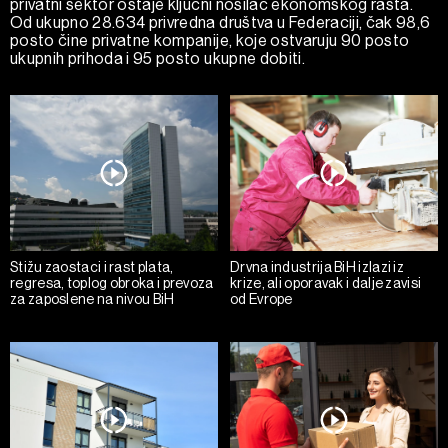
privatni sektor ostaje ključni nosilac ekonomskog rasta.
Od ukupno 28.634 privredna društva u Federaciji, čak 98,6
posto čine privatne kompanije, koje ostvaruju 90 posto
ukupnih prihoda i 95 posto ukupne dobiti.
Stižu zaostaci i rast plata,
Drvna industrija BiH izlazi iz
regresa, toplog obroka i prevoza
krize, ali oporavak i dalje zavisi
za zaposlene na nivou BiH
od Evrope