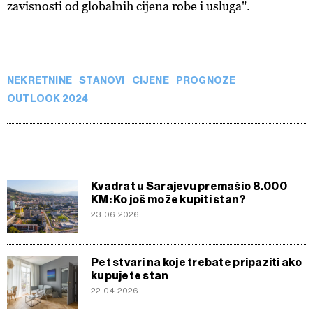
zavisnosti od globalnih cijena robe i usluga".
NEKRETNINE
STANOVI
CIJENE
PROGNOZE
OUTLOOK 2024
Kvadrat u Sarajevu premašio 8.000
KM: Ko još može kupiti stan?
23.06.2026
Pet stvari na koje trebate pripaziti ako
kupujete stan
22.04.2026