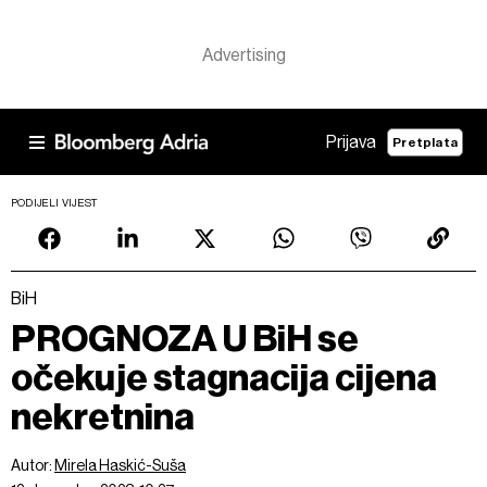
Prijava
Pretplata
PODIJELI VIJEST
BiH
PROGNOZA U BiH se
očekuje stagnacija cijena
nekretnina
Autor:
Mirela Haskić-Suša