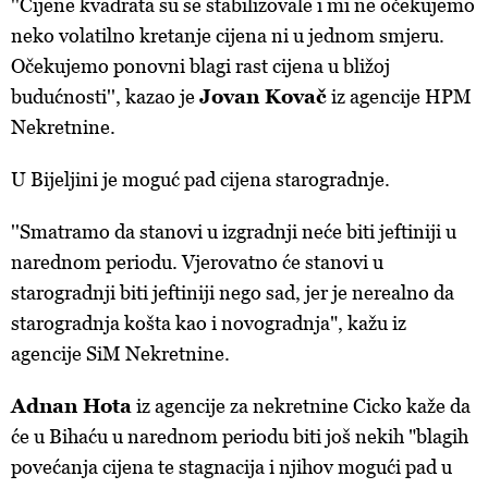
''Cijene kvadrata su se stabilizovale i mi ne očekujemo
ažurirati klikom na „Prikaži detalje“. Privolu možete u bilo
neko volatilno kretanje cijena ni u jednom smjeru.
kojem trenutku povući bez negativnih posljedica.
Očekujemo ponovni blagi rast cijena u bližoj
budućnosti'', kazao je
Jovan Kovač
iz agencije HPM
Nekretnine.
U Bijeljini je moguć pad cijena starogradnje.
''Smatramo da stanovi u izgradnji neće biti jeftiniji u
narednom periodu. Vjerovatno će stanovi u
starogradnji biti jeftiniji nego sad, jer je nerealno da
starogradnja košta kao i novogradnja", kažu iz
agencije SiM Nekretnine.
Adnan Hota
iz agencije za nekretnine Cicko kaže da
će u Bihaću u narednom periodu biti još nekih "blagih
povećanja cijena te stagnacija i njihov mogući pad u