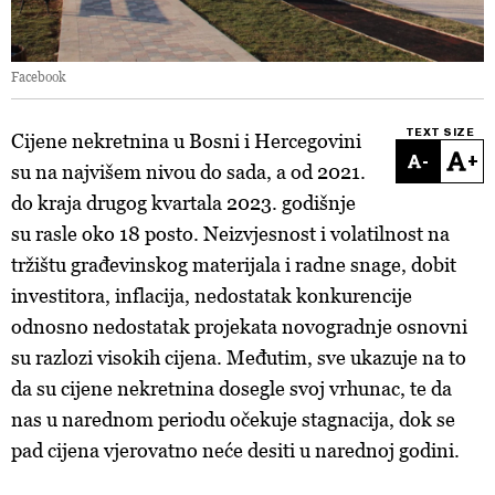
Facebook
TEXT SIZE
Cijene nekretnina u Bosni i Hercegovini
-
+
su na najvišem nivou do sada, a od 2021.
do kraja drugog kvartala 2023. godišnje
su rasle oko 18 posto. Neizvjesnost i volatilnost na
tržištu građevinskog materijala i radne snage, dobit
investitora, inflacija, nedostatak konkurencije
odnosno nedostatak projekata novogradnje osnovni
su razlozi visokih cijena. Međutim, sve ukazuje na to
da su cijene nekretnina dosegle svoj vrhunac, te da
nas u narednom periodu očekuje stagnacija, dok se
pad cijena vjerovatno neće desiti u narednoj godini.