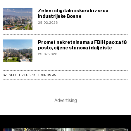
Zeleni i digitalni iskorak iz srca
industrijske Bosne
28.02.2026
Promet nekretninama u FBiH pao za 18
posto, cijene stanova i dalje iste
29.07.2026
SVE VIJESTI IZ RUBRIKE EKONOMIJA