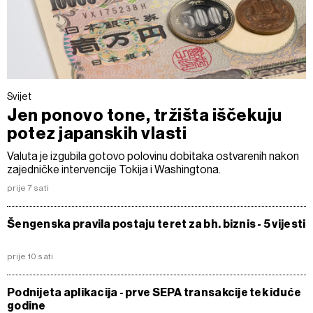
Svijet
Jen ponovo tone, tržišta iščekuju
potez japanskih vlasti
Valuta je izgubila gotovo polovinu dobitaka ostvarenih nakon
zajedničke intervencije Tokija i Washingtona.
prije 7 sati
Šengenska pravila postaju teret za bh. biznis - 5 vijesti
prije 10 sati
Podnijeta aplikacija - prve SEPA transakcije tek iduće
godine