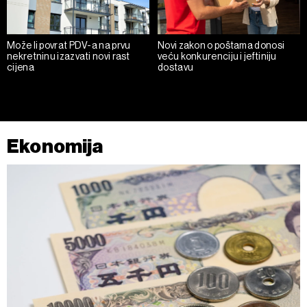
Može li povrat PDV-a na prvu
Novi zakon o poštama donosi
nekretninu izazvati novi rast
veću konkurenciju i jeftiniju
cijena
dostavu
Ekonomija