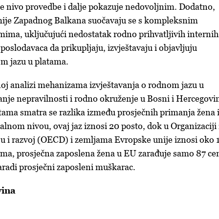
se nivo provedbe i dalje pokazuje nedovoljnim. Dodatno,
mije Zapadnog Balkana suočavaju se s kompleksnim
ima, uključujući nedostatak rodno prihvatljivih internih
 poslodavaca da prikupljaju, izvještavaju i objavljuju
om jazu u platama.
j analizi mehanizama izvještavanja o rodnom jazu u
nje nepravilnosti i rodno okruženje u Bosni i Hercegovin
ama smatra se razlika između prosječnih primanja žena 
lnom nivou, ovaj jaz iznosi 20 posto, dok u Organizaciji
 i razvoj (OECD) i zemljama Evropske unije iznosi oko 
ima, prosječna zaposlena žena u EU zarađuje samo 87 cen
zaradi prosječni zaposleni muškarac.
vina