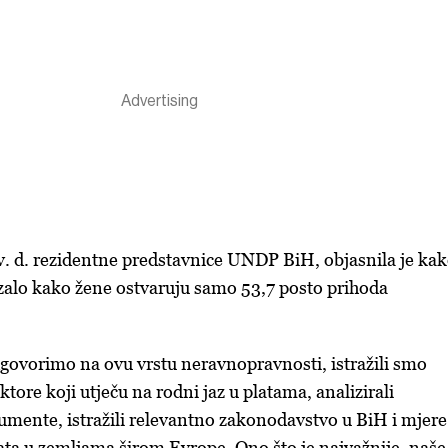
 v. d. rezidentne predstavnice UNDP BiH, objasnila je ka
azalo kako žene ostvaruju samo 53,7 posto prihoda
govorimo na ovu vrstu neravnopravnosti, istražili smo
ktore koji utječu na rodni jaz u platama, analizirali
mente, istražili relevantno zakonodavstvo u BiH i mjere
ata u zemljama širom Evrope. Ono što je najvažnije, naše