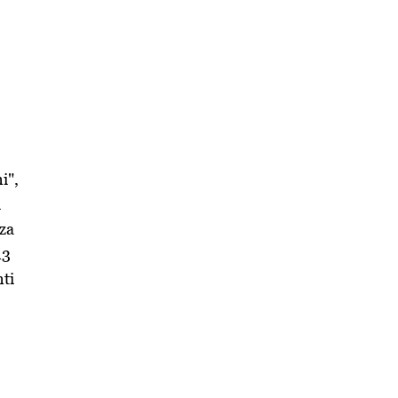
i",
i
 za
13
ti