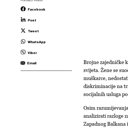
PODIJELI VIJEST
Facebook
Post
Tweet
WhatsApp
Viber
Brojne zajedničke 
Email
svijeta. Žene se s
muškarce, nedostat
diskriminacije na t
socijalnih usluga p
Osim razumijevanja 
analizirati razloge
Zapadnog Balkana i