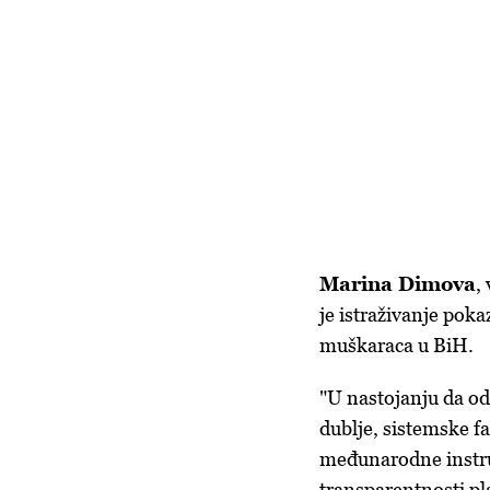
Marina Dimova
,
je istraživanje pok
muškaraca u BiH.
"U nastojanju da od
dublje, sistemske fa
međunarodne instru
transparentnosti pl