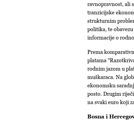
ravnopravnost, ali 
tranzicijske ekono
strukturnim problem
politika, te obavezu
informacije o rodn
Prema komparativno
platama "Razotkriva
rodnim jazom u plat
muškaraca. Na globa
ekonomsku saradnju
posto. Drugim riječ
na svaki euro koji 
Bosna i Hercego