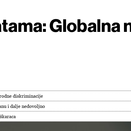
latama: Globalna 
 rodne diskriminacije
u i dalje nedovoljno
škaraca