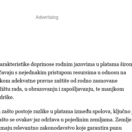
karakteristike doprinose rodnim jazovima u platama širo
uočavaju s nejednakim pristupom resursima u odnosu na
kom adekvatne pravne zaštite od rodno zasnovane
ržištu rada, u obrazovanju i zapošljavanju, te manjkom
odrške.
zašto postoje razlike u platama između spolova, ključno j
 zašto se ovakav jaz održava u pojedinim zemljama. Zemlje
maju relevantno zakonodavstvo koje garantira punu