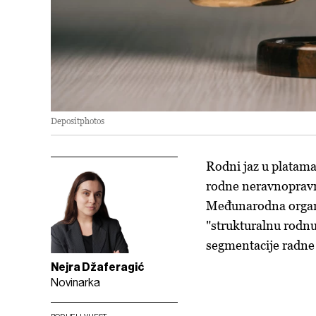
Depositphotos
Rodni jaz u platama 
rodne neravnopravno
Međunarodna organi
"strukturalnu rodnu 
segmentacije radne
Nejra Džaferagić
Novinarka