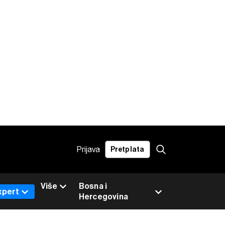
Prijava
Pretplata
Više
Bosna i
xpert
Hercegovina