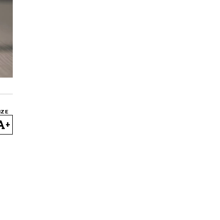
IZE
+