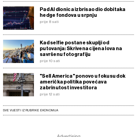
Pad AI dionica izbrisao dio dobitaka
hedge fondova u srpnju
prije 8 sati
Kad selfie postane skuplji od
putovanja: Skrivena cijena lova na
savršenu fotografiju
prije 10 sati
"Sell America" ponovo u fokusu dok
američka politika povećava
zabrinutost investitora
prije 12 sati
SVE VIJESTI IZ RUBRIKE EKONOMIJA