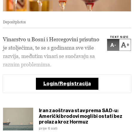
Depositphotos
TEXT SIZE
Vinarstvo u Bosni i Hercegovini prisutno
-
+
je stoljećima, te se s godinama sve više
razvija, međutim vinari se suočavaju sa
raznim problemima.
Login/Registracija
Iran zaoštrava stav prema SAD-u:
Američki brodovi mogli bi ostati bez
prolaza kroz Hormuz
prije 6 sati