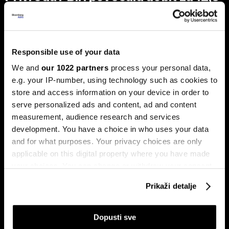
posto, ali troškovi rada rastu
dvostruko brže
Analiza je predstavljena na zajedničkom sastanku FIA-e i
Udruženja poslodavaca Federacije BiH, gdje je istaknuto da
Responsible use of your data
privatni sektor ostaje ključni nosilac ekonomskog rasta.
Od ukupno 28.634 privredna društva u Federaciji, čak 98,6
We and
our 1022 partners
process your personal data,
posto čine privatne kompanije, koje ostvaruju 90 posto
e.g. your IP-number, using technology such as cookies to
ukupnih prihoda i 95 posto ukupne dobiti.
store and access information on your device in order to
serve personalized ads and content, ad and content
measurement, audience research and services
development. You have a choice in who uses your data
and for what purposes. Your privacy choices are only
applicable on this digital property where you have made
your choices. You can change or withdraw your consent
any time from the Cookie Declaration or by clicking on
Prikaži detalje
Stižu zaostaci i rast plata,
Drvna industrija BiH izlazi iz
the Privacy trigger icon.
regresa, toplog obroka i prevoza
krize, ali oporavak i dalje zavisi
za zaposlene na nivou BiH
od Evrope
If you allow, we would also like to:
Dopusti sve