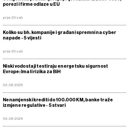
porezi i firme odlaze u EU
prije 20 sati
Koliko su bh. kompanije i građani spremni na cyber
napade - 5 vijesti
prije 20 sati
Niski vodostaji testiraju energetsku sigurnost
Evrope: Ima li rizika za BiH
05.08.2026
Nenamjenski krediti do 100.000 KM, banke traže
izmjene regulative - 5 stvari
05.08.2026