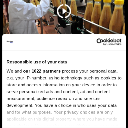
Responsible use of your data
Privreda FBiH povećala dobit za 12,3
posto, ali troškovi rada rastu
We and
our 1022 partners
process your personal data,
dvostruko brže
e.g. your IP-number, using technology such as cookies to
store and access information on your device in order to
Analiza je predstavljena na zajedničkom sastanku FIA-e i
serve personalized ads and content, ad and content
Udruženja poslodavaca Federacije BiH, gdje je istaknuto da
privatni sektor ostaje ključni nosilac ekonomskog rasta.
measurement, audience research and services
Od ukupno 28.634 privredna društva u Federaciji, čak 98,6
development. You have a choice in who uses your data
posto čine privatne kompanije, koje ostvaruju 90 posto
and for what purposes. Your privacy choices are only
ukupnih prihoda i 95 posto ukupne dobiti.
applicable on this digital property where you have made
your choices. You can change or withdraw your consent