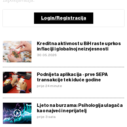
Login/Registracija
Kreditna aktivnost u BiH raste uprkos
inflaciji i globalnoj neizvjesnosti
30.05.2026
Podnijeta aplikacija - prve SEPA
transakcije tek iduće godine
prije 24 minute
Ljeto na burzama: Psihologija ulagača
kao najveći neprijatelj
prije 3 sata