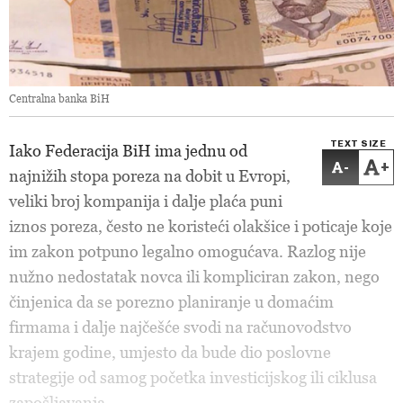
Centralna banka BiH
TEXT SIZE
Iako Federacija BiH ima jednu od
-
+
najnižih stopa poreza na dobit u Evropi,
veliki broj kompanija i dalje plaća puni
iznos poreza, često ne koristeći olakšice i poticaje koje
im zakon potpuno legalno omogućava. Razlog nije
nužno nedostatak novca ili kompliciran zakon, nego
činjenica da se porezno planiranje u domaćim
firmama i dalje najčešće svodi na računovodstvo
krajem godine, umjesto da bude dio poslovne
strategije od samog početka investicijskog ili ciklusa
zapošljavanja.