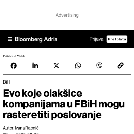
Prijava
Pretplata
PODIJELI VIJEST
BiH
Evo koje olakšice
kompanijama u FBiH mogu
rasteretiti poslovanje
Autor:
Ivana Raonić