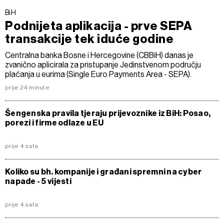
BiH
Podnijeta aplikacija - prve SEPA
transakcije tek iduće godine
Centralna banka Bosne i Hercegovine (CBBiH) danas je
zvanično aplicirala za pristupanje Jedinstvenom području
plaćanja u eurima (Single Euro Payments Area - SEPA).
prije 24 minute
Šengenska pravila tjeraju prijevoznike iz BiH: Posao,
porezi i firme odlaze u EU
prije 4 sata
Koliko su bh. kompanije i građani spremni na cyber
napade - 5 vijesti
prije 4 sata