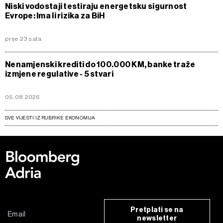
Niski vodostaji testiraju energetsku sigurnost
Evrope: Ima li rizika za BiH
prije 23 sata
Nenamjenski krediti do 100.000 KM, banke traže
izmjene regulative - 5 stvari
05.08.2026
SVE VIJESTI IZ RUBRIKE EKONOMIJA
Pretplati se na
newsletter