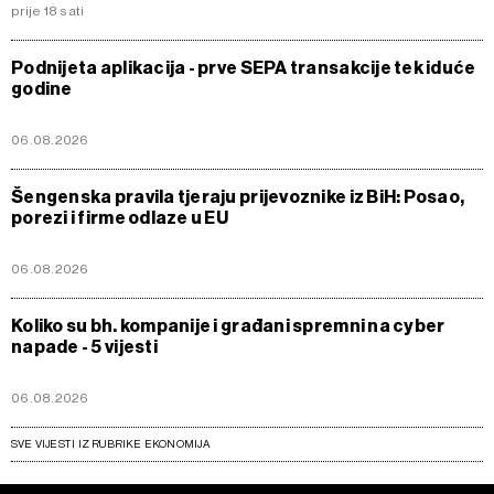
prije 18 sati
Podnijeta aplikacija - prve SEPA transakcije tek iduće
godine
06.08.2026
Šengenska pravila tjeraju prijevoznike iz BiH: Posao,
porezi i firme odlaze u EU
06.08.2026
Koliko su bh. kompanije i građani spremni na cyber
napade - 5 vijesti
06.08.2026
SVE VIJESTI IZ RUBRIKE EKONOMIJA