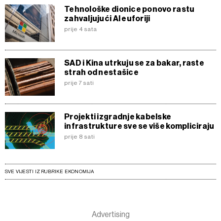
Tehnološke dionice ponovo rastu
zahvaljujući AI euforiji
prije 4 sata
SAD i Kina utrkuju se za bakar, raste
strah od nestašice
prije 7 sati
Projekti izgradnje kabelske
infrastrukture sve se više kompliciraju
prije 8 sati
SVE VIJESTI IZ RUBRIKE EKONOMIJA