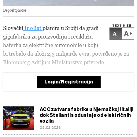
Depositphotos
TEXT SIZE
Slovački
InoBat
planira u Srbiji da gradi
-
+
gigafabriku za proizvodnju i reciklažu
baterija za električne automobile u koju
bi trebalo da uloži 2,3 milijarde evra, potvrđeno je za
Bloomberg Adriju u Ministarstvu privrede.
Login/Registracija
ACC zatvara fabrike u Njemačkoj i Italiji
dok Stellantis odustaje od električnih
vozila
09.02.2026