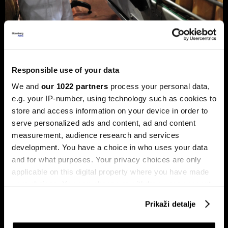
Privreda FBiH povećala dobit za 12,3
posto, ali troškovi rada rastu
Responsible use of your data
dvostruko brže
We and
our 1022 partners
process your personal data,
Analiza je predstavljena na zajedničkom sastanku FIA-e i
e.g. your IP-number, using technology such as cookies to
Udruženja poslodavaca Federacije BiH, gdje je istaknuto da
store and access information on your device in order to
privatni sektor ostaje ključni nosilac ekonomskog rasta.
Od ukupno 28.634 privredna društva u Federaciji, čak 98,6
serve personalized ads and content, ad and content
posto čine privatne kompanije, koje ostvaruju 90 posto
measurement, audience research and services
ukupnih prihoda i 95 posto ukupne dobiti.
development. You have a choice in who uses your data
and for what purposes. Your privacy choices are only
applicable on this digital property where you have made
your choices. You can change or withdraw your consent
any time from the Cookie Declaration or by clicking on
Prikaži detalje
the Privacy trigger icon.