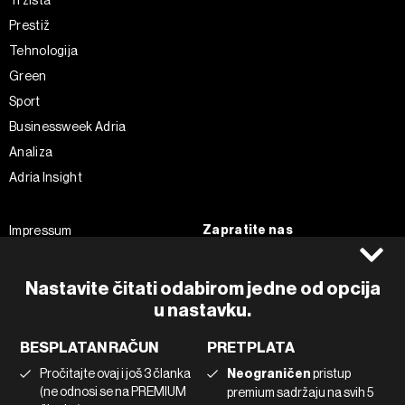
Tržišta
Prestiž
Tehnologija
Green
Sport
Businessweek Adria
Analiza
Adria Insight
Zapratite nas
Impressum
Politika kolačića
Facebook
Pravila privatnosti
Instagram
Nastavite čitati odabirom jedne od opcija
u nastavku.
Uvjeti korištenja
Twitter
Marketing
Linkedin
BESPLATAN RAČUN
PRETPLATA
Korištenje umjetne inteligencije
Tiktok
Pročitajte ovaj i još 3 članka
Neograničen
pristup
(ne odnosi se na PREMIUM
premium sadržaju na svih 5