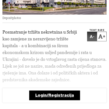
Depositphotos
TEXT SIZE
Posmatranje tržišta nekretnina u Srbiji
-
+
kao zamjene za nerazvijeno tržište
kapitala - a u kombinaciji sa širom
ekonomskom krizom usljed pandemije i rata u
Ukrajini - dovelo je do vrtoglavog rasta cijena stanova.
Lijek se još ne nazire, mada određenih prijedloga za
rješenje ima. Ona dolaze i od političkih aktera i od
predstavnika akademske zajednice.
Login/Registracija