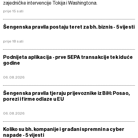
zajedničke intervencije Tokija i Washingtona.
prije 15 sati
Šengenska pravila postaju teret za bh. biznis - 5 vijesti
prije 18 sati
Podnijeta aplikacija - prve SEPA transakcije tek iduće
godine
06.08.2026
Šengenska pravila tjeraju prijevoznike iz BiH: Posao,
porezi i firme odlaze u EU
06.08.2026
Koliko su bh. kompanije i građani spremni na cyber
napade - 5 vijesti