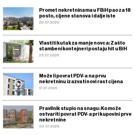
Promet nekretninama u FBiH pao za 18
posto, cijene stanova i dalje iste
29.07.2026
Vlastiti kutak za manje novca: Zašto
stambeni kontejneri postaju hit u BiH
23.07.2026
Može li povrat PDV-a na prvu
nekretninu izazvati novi rast cijena
17.07.2026
Pravilnik stupio na snagu: Ko može
ostvariti povrat PDV-a pri kupovini prve
nekretnine
03.07.2026