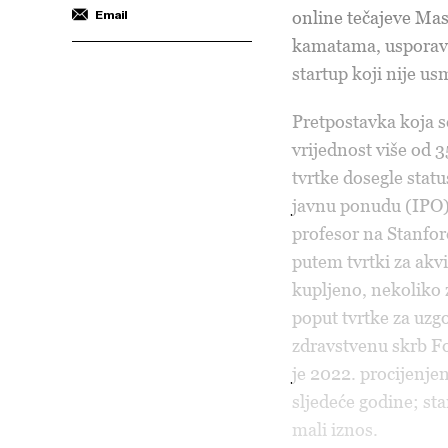
online tečajeve Mas
Email
kamatama, usporavan
startup koji nije us
Pretpostavka koja s
vrijednost više od 3
tvrtke dosegle statu
javnu ponudu (IPO)
profesor na Stanford
putem tvrtki za akvi
kupljeno, nekoliko 
poput tvrtke za uzg
zdravstvenu skrb Fo
je 2022. procijenjen
sljedeće godine; st
mali iznos.