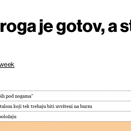
oga je gotov, a s
i
sweek
epih pod nogama''
talom koji tek trebaju biti uvršteni na burzu
položaju