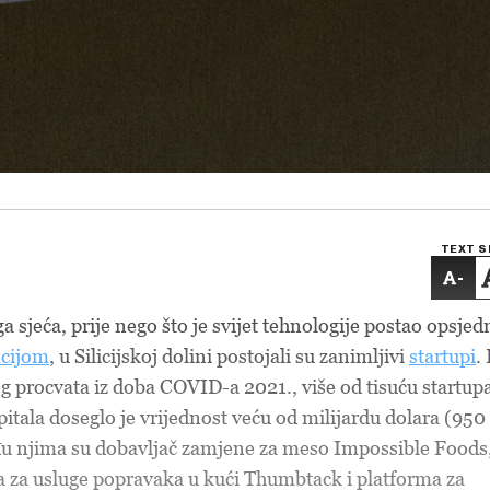
TEXT S
-
a sjeća, prije nego što je svijet tehnologije postao opsjed
ncijom
, u Silicijskoj dolini postojali su zanimljivi
startupi
.
 procvata iz doba COVID-a 2021., više od tisuću startup
itala doseglo je vrijednost veću od milijardu dolara (950
đu njima su dobavljač zamjene za meso Impossible Foods
a za usluge popravaka u kući Thumbtack i platforma za