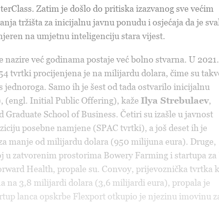
terClass. Zatim je došlo do pritiska izazvanog sve većim
ja tržišta za inicijalnu javnu ponudu i osjećaja da je sva
mjeren na umjetnu inteligenciju stara vijest.
e nazire već godinama postaje već bolno stvarna. U 2021.
54 tvrtki procijenjena je na milijardu dolara, čime su takv
s jednoroga. Samo ih je šest od tada ostvarilo inicijalnu
, (engl.
Initial
Public Offering
), kaže
Ilya Strebulaev
,
 Graduate School of Business. Četiri su izašle u javnost
ziciju posebne namjene (SPAC tvrtki), a još deset ih je
za manje od milijardu dolara (950 milijuna eura). Druge,
oj u zatvorenim prostorima Bowery Farming i startupa za
rward Health, propale su. Convoy, prijevoznička tvrtka 
a na 3,8 milijardi dolara (3,6 milijardi eura), propala je
artup lanca opskrbe Flexport otkupio je njezinu imovinu z