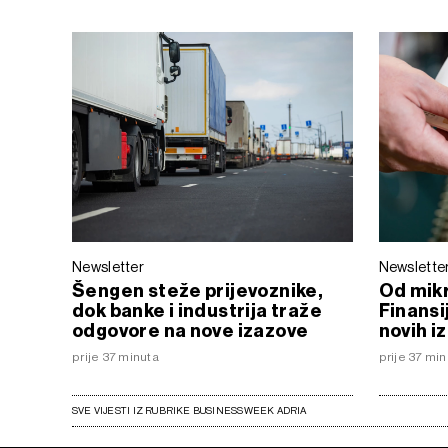
Newsletter
Newslette
Šengen steže prijevoznike,
Od mik
dok banke i industrija traže
Finansi
odgovore na nove izazove
novih i
prije 37 minuta
prije 37 mi
SVE VIJESTI IZ RUBRIKE BUSINESSWEEK ADRIA