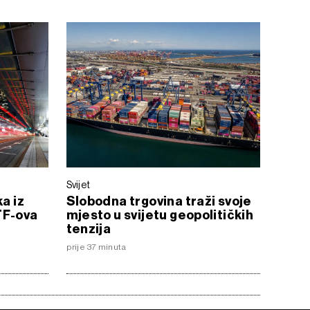
Svijet
a iz
Slobodna trgovina traži svoje
TF-ova
mjesto u svijetu geopolitičkih
tenzija
prije 37 minuta