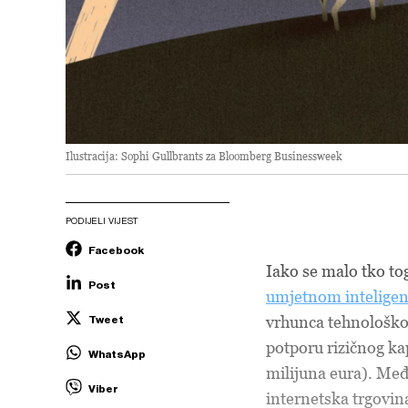
Ilustracija: Sophi Gullbrants za Bloomberg Businessweek
PODIJELI VIJEST
Facebook
Iako se malo tko tog
Post
umjetnom intelige
vrhunca tehnološkog
Tweet
potporu rizičnog kap
WhatsApp
milijuna eura). Me
Viber
internetska trgovin