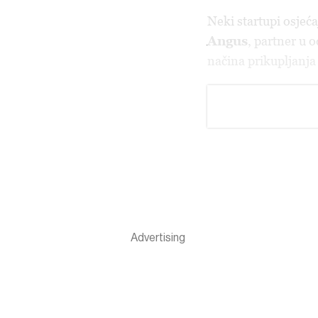
Neki
startupi osjeć
Angus
, partner u 
načina prikupljanja 