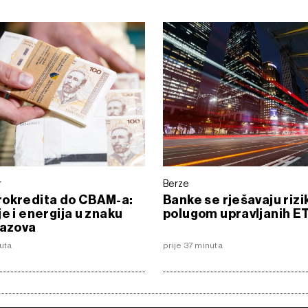
r
Berze
rokredita do CBAM-a:
Banke se rješavaju rizik
je i energija u znaku
polugom upravljanih E
zazova
nuta
prije 37 minuta