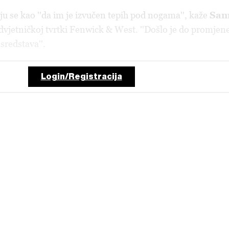
aju se kao ''da im je izvučen tepih pod nogama'', kaže
Sa
odvjetničkoj tvrtki Fenwick & West. ''Došlo je do promjen
sredstava''.
Login/Registracija