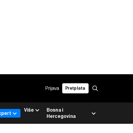
Prijava
Pretplata
Više
Bosna i
xpert
Hercegovina