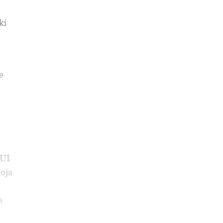
ki
e
 UI
koja
a