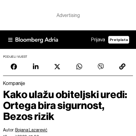
Prijava
Pretplata
PODIJELI VIJEST
Kompanije
Kako ulažu obiteljski uredi:
Ortega bira sigurnost,
Bezos rizik
Autor:
Bojana Lazarević