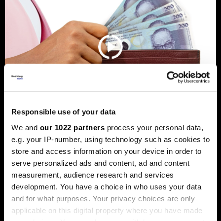
Responsible use of your data
We and
our 1022 partners
process your personal data,
Banke traže veći limit za potrošačke
e.g. your IP-number, using technology such as cookies to
kredite: Prag od 50.000 KM prenizak
store and access information on your device in order to
serve personalized ads and content, ad and content
Banke u Bosni i Hercegovini (BiH) traže povećanje limita za
potrošačke, odnosno nenamjenske kredite sa sadašnjih
measurement, audience research and services
50.000 KM, tvrdeći da taj prag više ne odgovara rastu
development. You have a choice in who uses your data
plata i životnih troškova.
and for what purposes. Your privacy choices are only
applicable on this digital property where you have made