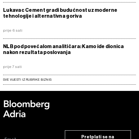
Lukavac Cement gradi budućnost uz moderne
tehnologije i alternativna goriva
prije 6 sati
NLB pod povećalom analitičara: Kamo ide dionica
nakon rezultata poslovanja
prije 7 sati
SVE VIJESTI IZ RUBRIKE BIZNIS
Pretplati se na