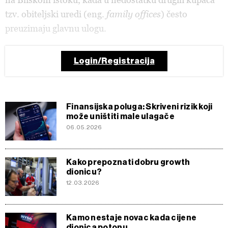
tzv. obiteljski uredi (eng.
family offices
) često
preuzimaju glavnu ulogu.
Login/Registracija
Finansijska poluga: Skriveni rizik koji
može uništiti male ulagače
06.05.2026
Kako prepoznati dobru growth
dionicu?
12.03.2026
Kamo nestaje novac kada cijene
dionica potonu