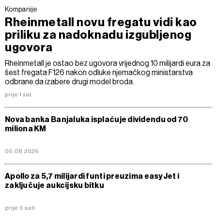
Kompanije
Rheinmetall novu fregatu vidi kao
priliku za nadoknadu izgubljenog
ugovora
Rheinmetall je ostao bez ugovora vrijednog 10 milijardi eura za
šest fregata F126 nakon odluke njemačkog ministarstva
odbrane da izabere drugi model broda.
prije 1 sat
Nova banka Banjaluka isplaćuje dividendu od 70
miliona KM
05.08.2026
Apollo za 5,7 milijardi funti preuzima easyJet i
zaključuje aukcijsku bitku
prije 5 sati