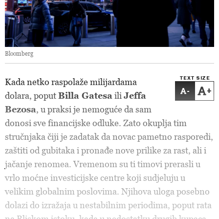
Bloomberg
TEXT SIZE
Kada netko raspolaže milijardama
-
+
dolara, poput
Billa Gatesa
ili
Jeffa
Bezosa
, u praksi je nemoguće da sam
donosi sve financijske odluke. Zato okuplja tim
stručnjaka čiji je zadatak da novac pametno rasporedi,
zaštiti od gubitaka i pronađe nove prilike za rast, ali i
jačanje renomea. Vremenom su ti timovi prerasli u
vrlo moćne investicijske centre koji sudjeluju u
velikim globalnim poslovima. Njihova uloga posebno
dolazi do izražaja u nestabilnim periodima, poput rata
na Bliskom istoku, kada u nedostatku drugih kupaca