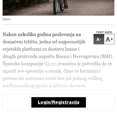
Glovo
TEXT SIZE
Nakon nekoliko godina poslovanja na
-
+
domaćem tržištu, jedna od najpoznatijih
svjetskih platformi za dostavu hrane i
drugih proizvoda napušta Bosnu i Hercegovinu (BiH).
Španska kompanija
Glovo
zvanično je potvrdila da će
ugasiti sve operacije u zemlji, čime će korisnici i
partnerski restorani ostati bez još jednog velikog
međunarodnog igrača u sektoru dostave.
Login/Registracija