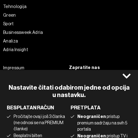
Tehnologija
Green
Sport
Businessweek Adria
Analiza
Adria Insight
Zapratite nas
Impressum
Politika kolačića
Facebook
Pravila privatnosti
Instagram
Nastavite čitati odabirom jedne od opcija
Uvjeti korištenja
Twitter
u nastavku.
Marketing
Linkedin
BESPLATAN RAČUN
PRETPLATA
Korištenje umjetne inteligencije
Tiktok
Pročitajte ovaj i još 3 članka
Neograničen
pristup
(ne odnosi se na PREMIUM
premium sadržaju na svih 5
članke)
portala
©2022 - 2026 Bloomberg L.P. All Rights Reserved. BLOOMBERG and
Besplatni bilten
Neograničen
pristup TV i