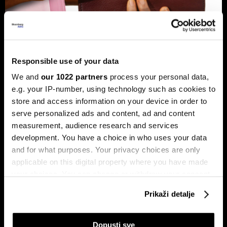
Banke traže veći limit za potrošačke
Responsible use of your data
kredite: Prag od 50.000 KM prenizak
We and
our 1022 partners
process your personal data,
Banke u Bosni i Hercegovini (BiH) traže povećanje limita za
potrošačke, odnosno nenamjenske kredite sa sadašnjih
e.g. your IP-number, using technology such as cookies to
50.000 KM, tvrdeći da taj prag više ne odgovara rastu
store and access information on your device in order to
plata i životnih troškova.
serve personalized ads and content, ad and content
measurement, audience research and services
development. You have a choice in who uses your data
and for what purposes. Your privacy choices are only
applicable on this digital property where you have made
your choices. You can change or withdraw your consent
any time from the Cookie Declaration or by clicking on
Prikaži detalje
the Privacy trigger icon.
Transakcije u sekundi: Instant
BiH ulazi u eru instant plaćanja:
plaćanja sada dostupna
Transferi do 5.000 KM za svega
If you allow, we would also like to:
Dopusti sve