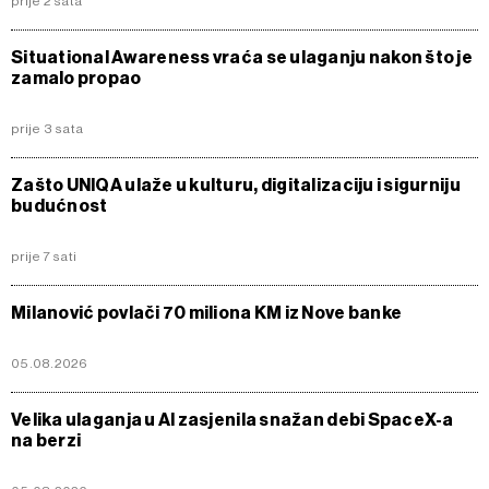
prije 2 sata
Situational Awareness vraća se ulaganju nakon što je
zamalo propao
prije 3 sata
Zašto UNIQA ulaže u kulturu, digitalizaciju i sigurniju
budućnost
prije 7 sati
Milanović povlači 70 miliona KM iz Nove banke
05.08.2026
Velika ulaganja u AI zasjenila snažan debi SpaceX-a
na berzi