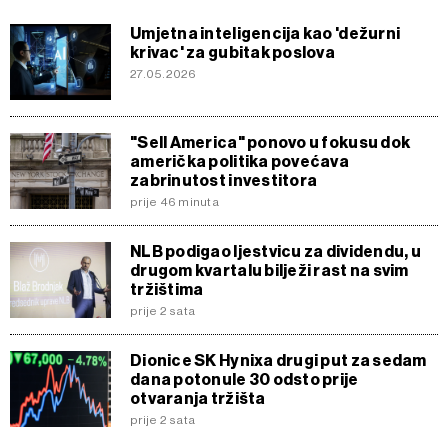
Umjetna inteligencija kao 'dežurni
krivac' za gubitak poslova
27.05.2026
"Sell America" ponovo u fokusu dok
američka politika povećava
zabrinutost investitora
prije 46 minuta
NLB podigao ljestvicu za dividendu, u
drugom kvartalu bilježi rast na svim
tržištima
prije 2 sata
Dionice SK Hynixa drugi put za sedam
dana potonule 30 odsto prije
otvaranja tržišta
prije 2 sata