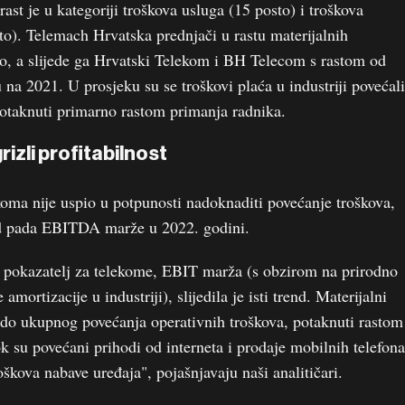
 rast je u kategoriji troškova usluga (15 posto) i troškova
to). Telemach Hrvatska prednjači u rastu materijalnih
to, a slijede ga Hrvatski Telekom i BH Telecom s rastom od
na 2021. U prosjeku su se troškovi plaća u industriji povećali
otaknuti primarno rastom primanja radnika.
izli profitabilnost
koma nije uspio u potpunosti nadoknaditi povećanje troškova,
nd pada EBITDA marže u 2022. godini.
i pokazatelj za telekome, EBIT marža (s obzirom na prirodno
amortizacije u industriji), slijedila je isti trend. Materijalni
u do ukupnog povećanja operativnih troškova, potaknuti rastom
ok su povećani prihodi od interneta i prodaje mobilnih telefona
oškova nabave uređaja", pojašnjavaju naši analitičari.