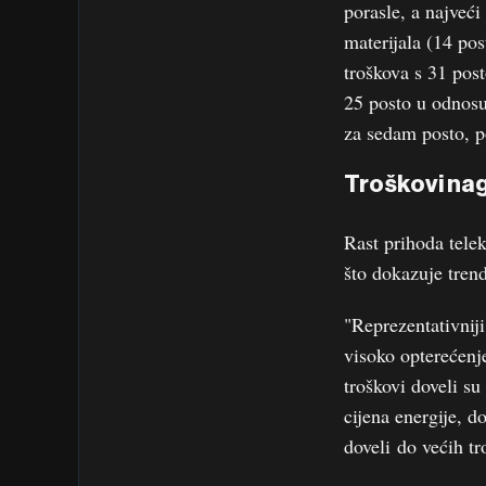
porasle, a najveći
materijala (14 pos
troškova s 31 pos
25 posto u odnosu 
za sedam posto, p
Troškovi nagr
Rast prihoda tele
što dokazuje tre
"Reprezentativnij
visoko opterećenje 
troškovi doveli s
cijena energije, d
doveli do većih tr