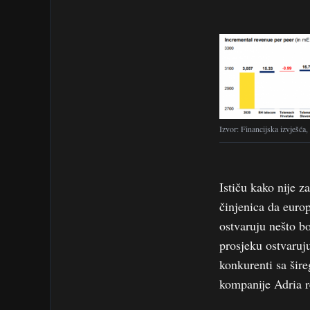
Izvor: Financijska izvješća
Ističu kako nije z
činjenica da euro
ostvaruju nešto b
prosjeku ostvaruju
konkurenti sa šir
kompanije Adria re