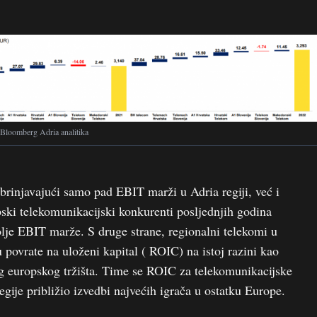
, Bloomberg Adria analitika
abrinjavajući samo pad EBIT marži u Adria regiji, već i
pski telekomunikacijski konkurenti posljednjih godina
olje EBIT marže. S druge strane, regionalni telekomi u
 povrate na uloženi kapital ( ROIC) na istoj razini kao
eg europskog tržišta. Time se ROIC za telekomunikacijske
gije približio izvedbi najvećih igrača u ostatku Europe.