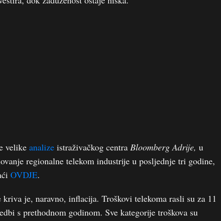
vestira, dok zaduženost ostaje niska.
me velike
analize
istraživačkog centra
Bloomberg Adrije,
u
lovanje regionalne telekom industrije u posljednje tri godine,
aći
OVDJE
.
kriva je, naravno, inflacija. Troškovi telekoma rasli su za 11
redbi s prethodnom godinom. Sve kategorije troškova su