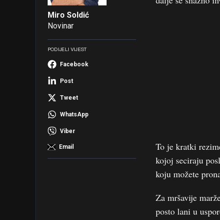
dalje se snažno in
Miro Soldić
Novinar
PODIJELI VIJEST
Facebook
Post
Tweet
WhatsApp
Viber
To je kratki rezi
Email
kojoj seciraju pos
koju možete pron
Za mršavije marže 
posto lani u uspo