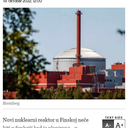
19. oktobar 2022, 12:00
Bloomberg
TEXT SIZE
Novi nuklearni reaktor u Finskoj neće
-
+
biti u funkciji kad je planirano - u