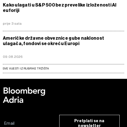
Kako ulagati u S&P 500 bez prevelike izloženosti AI
euforiji
prije 3 sata
Američke državne obveznice gube naklonost
ulagača, fondovi se okreću Europi
09.08.2026
SVE VIJESTI IZ RUBRIKE TRŽIŠTA
Pretplati se na
newsletter