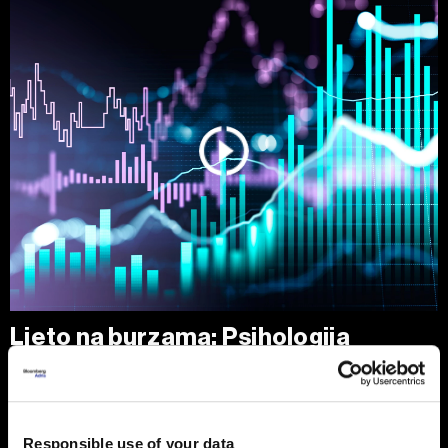
Ljeto na burzama: Psihologija
ulagača kao najveći neprijatelj
Povijesni podaci pokazuju da su lipanj i srpanj mjeseci s
najmanjom volatilnošću na burzama.
Responsible use of your data