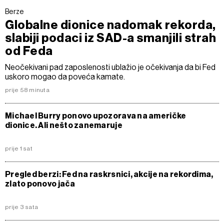
Berze
Globalne dionice nadomak rekorda,
slabiji podaci iz SAD-a smanjili strah
od Feda
Neočekivani pad zaposlenosti ublažio je očekivanja da bi Fed
uskoro mogao da poveća kamate.
prije 58 minuta
Michael Burry ponovo upozorava na američke
dionice. Ali nešto zanemaruje
prije 1 sat
Pregled berzi: Fed na raskrsnici, akcije na rekordima,
zlato ponovo jača
prije 3 sata