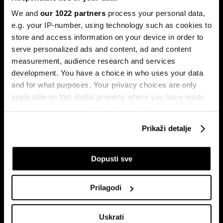
We and
our 1022 partners
process your personal data,
e.g. your IP-number, using technology such as cookies to
store and access information on your device in order to
serve personalized ads and content, ad and content
measurement, audience research and services
development. You have a choice in who uses your data
Sezona rezultata u fokusu:
Globalne berze tresu rizici,
and for what purposes. Your privacy choices are only
Končar predvodi regiju
regionalni prvaci nižu rekorde
applicable on this digital property where you have made
your choices. You can change or withdraw your consent
any time from the Cookie Declaration or by clicking on
Prikaži detalje
the Privacy trigger icon.
If you allow, we would also like to:
Dopusti sve
Collect information about your geographical
location which can be accurate to within several
Prilagodi
meters
Zašto bi kava mogla ostati skupa
Bitka za Addiko ulazi u
Identify your device by actively scanning it for
još najmanje dvije godine
završnicu, na svjetskim tržištima
vlada oprez
Uskrati
specific characteristics (fingerprinting)