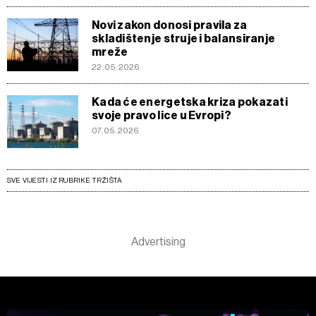
Novi zakon donosi pravila za
skladištenje struje i balansiranje
mreže
22.05.2026
Kada će energetska kriza pokazati
svoje pravo lice u Evropi?
07.05.2026
SVE VIJESTI IZ RUBRIKE TRŽIŠTA