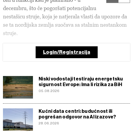
decembru, što će pogoršati potencijalnu
nestašicu struje, koja je natjerala vlasti da upozore da
se ta nordijska zemlja suočava sa stalnim nestankom
struje.
Login/Registracija
Niski vodostaji testiraju energetsku
sigurnost Evrope: Ima li rizika za BiH
05.08.2026
Kućni data centri: budućnost ili
pogrešan odgovor na AI izazove?
28.06.2026