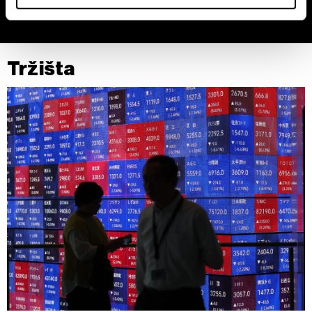
Find out more about how your personal data is processed
and set your preferences in the
details section
.
Zajednički voditelji obrade su HD-WIN ARENA SPORT
Tržišta
d.o.o. i
Partneri
. Više o podacima koje obrađujemo kao i
o vašim pravima pročitajte u našoj
Politici privatnosti
, a
o kolačićima i drugim sličnim tehnologijama u
Politici
kolačića
. Kolačiće u bilo kojem trenutku možete ponovno
ažurirati klikom na „Prikaži detalje“. Privolu možete u bilo
kojem trenutku povući bez negativnih posljedica.