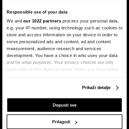
Ljeto na burzama: Psihologija
Responsible use of your data
ulagača kao najveći neprijatelj
We and
our 1022 partners
process your personal data,
Povijesni podaci pokazuju da su lipanj i srpanj mjeseci s
e.g. your IP-number, using technology such as cookies to
najmanjom volatilnošću na burzama.
store and access information on your device in order to
serve personalized ads and content, ad and content
measurement, audience research and services
development. You have a choice in who uses your data
and for what purposes. Your privacy choices are only
applicable on this digital property where you have made
your choices. You can change or withdraw your consent
any time from the Cookie Declaration or by clicking on
Prikaži detalje
the Privacy trigger icon.
Sezona rezultata u fokusu:
Globalne berze tresu rizici,
Končar predvodi regiju
regionalni prvaci nižu rekorde
If you allow, we would also like to:
Dopusti sve
Collect information about your geographical
location which can be accurate to within several
Prilagodi
meters