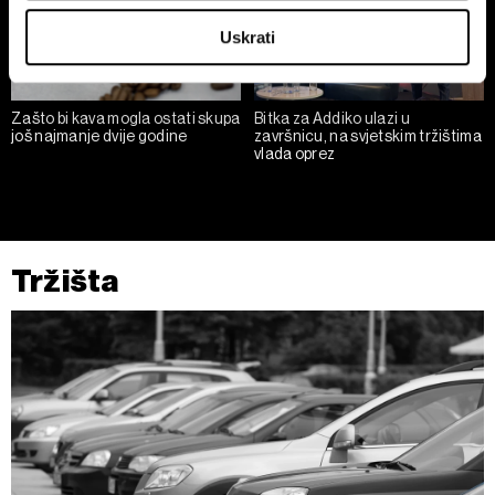
Identify your device by actively scanning it for
Uskrati
specific characteristics (fingerprinting)
Find out more about how your personal data is processed
and set your preferences in the
details section
.
Zašto bi kava mogla ostati skupa
Bitka za Addiko ulazi u
još najmanje dvije godine
završnicu, na svjetskim tržištima
Zajednički voditelji obrade su HD-WIN ARENA SPORT
vlada oprez
d.o.o. i
Partneri
. Više o podacima koje obrađujemo kao i
o vašim pravima pročitajte u našoj
Politici privatnosti
, a
o kolačićima i drugim sličnim tehnologijama u
Politici
kolačića
. Kolačiće u bilo kojem trenutku možete ponovno
Tržišta
ažurirati klikom na „Prikaži detalje“. Privolu možete u bilo
kojem trenutku povući bez negativnih posljedica.