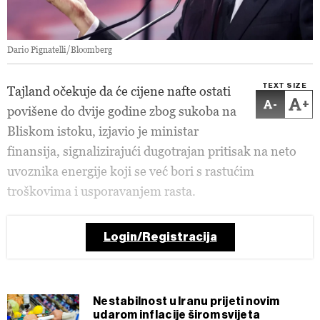
Dario Pignatelli/Bloomberg
TEXT SIZE
Tajland očekuje da će cijene nafte ostati
-
+
povišene do dvije godine zbog sukoba na
Bliskom istoku, izjavio je ministar
finansija, signalizirajući dugotrajan pritisak na neto
uvoznika energije koji se već bori s rastućim
troškovima i usporavanjem rasta.
Login/Registracija
Nestabilnost u Iranu prijeti novim
udarom inflacije širom svijeta