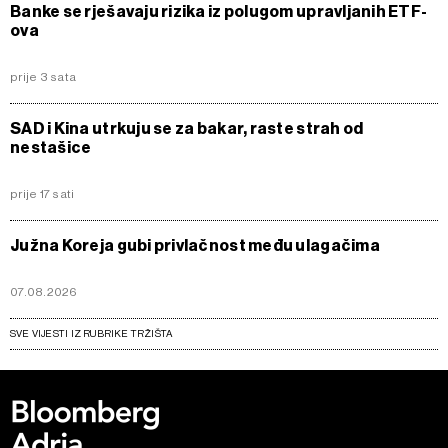
Banke se rješavaju rizika iz polugom upravljanih ETF-
ova
prije 3 sata
SAD i Kina utrkuju se za bakar, raste strah od
nestašice
prije 17 sati
Južna Koreja gubi privlačnost među ulagačima
07.08.2026
SVE VIJESTI IZ RUBRIKE TRŽIŠTA