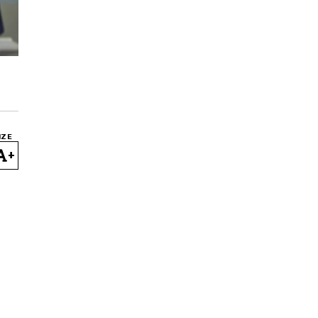
IZE
+