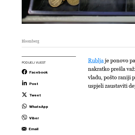
Bloomberg
Rublja
je ponovo pal
PODIJELI VIJEST
nakratko prešla važ
Facebook
vladu, pošto raniji 
Post
uspjeli zaustaviti de
Tweet
WhatsApp
Viber
Email