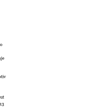
io
nje
otiv
put
 13