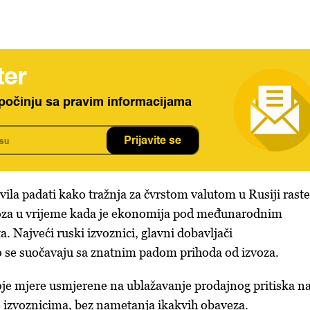
ter
počinju sa pravim informacijama
Prijavite se
avila padati kako tražnja za čvrstom valutom u Rusiji raste
oza u vrijeme kada je ekonomija pod međunarodnim
. Najveći ruski izvoznici, glavni dobavljači
o se suočavaju sa znatnim padom prihoda od izvoza.
voje mjere usmjerene na ublažavanje prodajnog pritiska n
 izvoznicima, bez nametanja ikakvih obaveza.