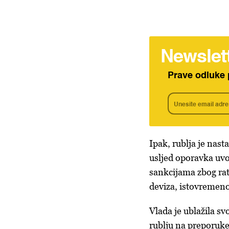
Newslet
Prave odluke 
Ipak, rublja je nast
usljed oporavka uv
sankcijama zbog rata
deviza, istovremen
Vlada je ublažila s
rublju na preporuke