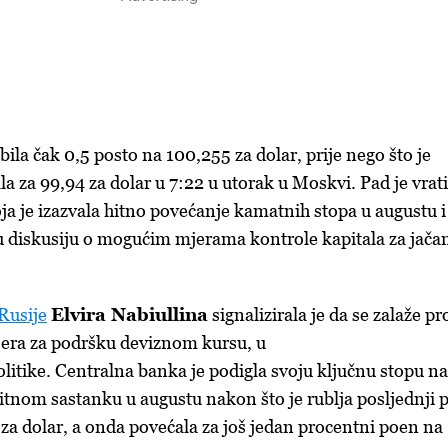
bila čak 0,5 posto na 100,255 za dolar, prije nego što je
ala za 99,94 za dolar u 7:22 u utorak u Moskvi. Pad je vrat
ja je izazvala hitno povećanje kamatnih stopa u augustu i
u diskusiju o mogućim mjerama kontrole kapitala za jača
Rusije
Elvira Nabiullina
signalizirala je da se zalaže pr
jera za podršku deviznom kursu, u
litike. Centralna banka je podigla svoju ključnu stopu na
hitnom sastanku u augustu nakon što je rublja posljednji 
za dolar, a onda povećala za još jedan procentni poen na