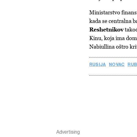
Ministarstvo finansi
kada se centralna b
Reshetnikov
takođ
Kinu, koja ima domać
Nabiullina oštro kri
RUSIJA
NOVAC
RUB