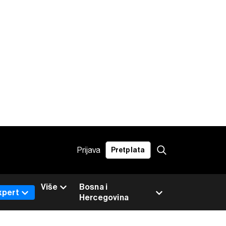
Prijava
Pretplata
Više
Bosna i
xpert
Hercegovina