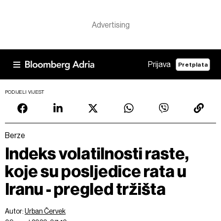
Prijava
Pretplata
PODIJELI VIJEST
Berze
Indeks volatilnosti raste,
koje su posljedice rata u
Iranu - pregled tržišta
Autor:
Urban Červek