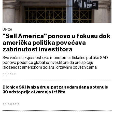
Berze
"Sell America" ponovo u fokusu dok
američka politika povećava
zabrinutost investitora
Sve veća neizvjesnost oko monetarne i fiskalne politike SAD
ponovo podstiče globalne investitore da preispitaju
izloženost američkom dolaru i državnim obveznicama.
prije 1 sat
Dionice SK Hynixa drugi put za sedam dana potonule
30 odsto prije otvaranja tržišta
prije 3 sata