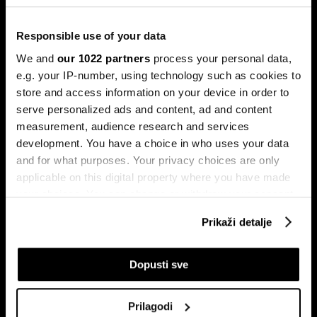
ulagača kao najveći neprijatelj
Povijesni podaci pokazuju da su lipanj i srpanj mjeseci s
najmanjom volatilnošću na burzama.
Responsible use of your data
We and
our 1022 partners
process your personal data,
e.g. your IP-number, using technology such as cookies to
store and access information on your device in order to
serve personalized ads and content, ad and content
measurement, audience research and services
development. You have a choice in who uses your data
and for what purposes. Your privacy choices are only
applicable on this digital property where you have made
Sezona rezultata u fokusu:
Globalne berze tresu rizici,
your choices. You can change or withdraw your consent
Končar predvodi regiju
regionalni prvaci nižu rekorde
any time from the Cookie Declaration or by clicking on
Prikaži detalje
the Privacy trigger icon.
If you allow, we would also like to:
Dopusti sve
Collect information about your geographical
location which can be accurate to within several
Prilagodi
meters