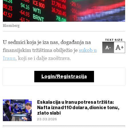
Bloomberg
TEXT SIZE
U sedmici koja je iza nas, događanja na
-
+
finansijskim tržištima obilježio je
sukob u
Iranu
, koji se i dalje zaoštrava
.
Login/Registracija
Eskalacija u Iranu potresa tržišta:
Nafta iznad 110 dolara, dionice tonu,
zlato slabi
23.03.2026