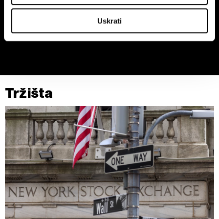
Identify your device by actively scanning it for
Uskrati
Zašto bi kava mogla ostati skupa
Bitka za Addiko ulazi u
specific characteristics (fingerprinting)
još najmanje dvije godine
završnicu, na svjetskim tržištima
Find out more about how your personal data is processed
vlada oprez
and set your preferences in the
details section
.
Zajednički voditelji obrade su HD-WIN ARENA SPORT
d.o.o. i
Partneri
. Više o podacima koje obrađujemo kao i
Tržišta
o vašim pravima pročitajte u našoj
Politici privatnosti
, a
o kolačićima i drugim sličnim tehnologijama u
Politici
kolačića
. Kolačiće u bilo kojem trenutku možete ponovno
ažurirati klikom na „Prikaži detalje“. Privolu možete u bilo
kojem trenutku povući bez negativnih posljedica.