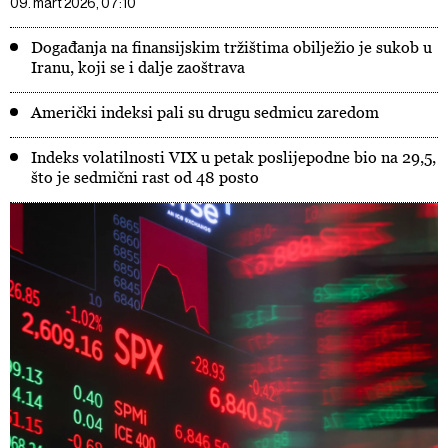
09. mart 2026, 07:10
Događanja na finansijskim tržištima obilježio je sukob u
Iranu, koji se i dalje zaoštrava
Američki indeksi pali su drugu sedmicu zaredom
Indeks volatilnosti VIX u petak poslijepodne bio na 29,5,
što je sedmični rast od 48 posto