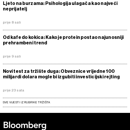
Ljeto na burzama: Psihologija ulagača kao najveći
neprijatelj
prije 8 sati
Od kafe do kokica: Kako je protein postao najunosniji
prehrambeni trend
prije 9 sati
Novi test za tržište duga: Obveznice vrijedne 100
milijardi dolara mogle bi izgubiti investicijski rejting
prije 23 sata
SVE VIJESTI IZ RUBRIKE TRŽIŠTA