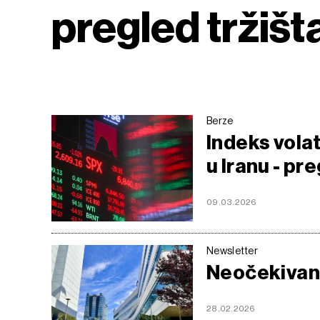
pregled tržišt
Berze
Indeks volat
u Iranu - pr
09.03.2026
Newsletter
Neočekivani
28.02.2026