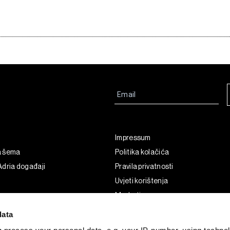
Impressum
a šema
Politika kolačića
dria događaji
Pravila privatnosti
Uvjeti korištenja
Marketing
Korištenje umjetne inteligencije
data