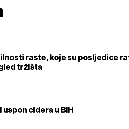
a
ilnosti raste, koje su posljedice ra
egled tržišta
 uspon cidera u BiH