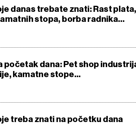
oje danas trebate znati: Rast plata
amatnih stopa, borba radnika…
za početak dana: Pet shop industrij
e, kamatne stope...
oje treba znati na početku dana