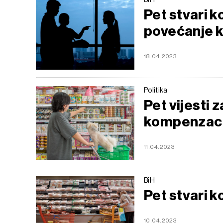
Pet stvari k
povećanje k
18.04.2023
Politika
Pet vijesti 
kompenzacij
11.04.2023
BiH
Pet stvari k
10.04.2023