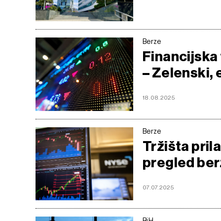
Berze
Financijska
– Zelenski,
18.08.2025
Berze
Tržišta prila
pregled ber
07.07.2025
BiH