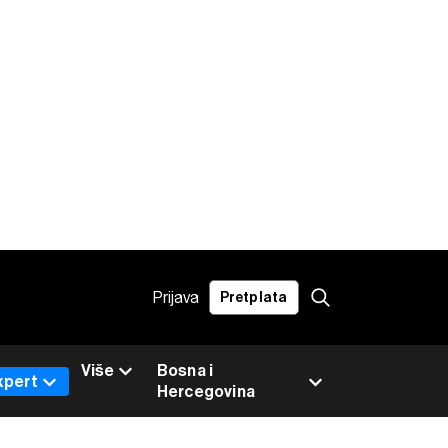
Prijava
Pretplata
Više
Bosna i
xpert
Hercegovina