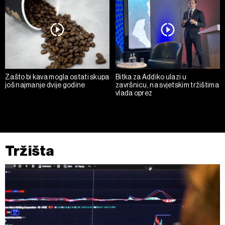
Zašto bi kava mogla ostati skupa
Bitka za Addiko ulazi u
još najmanje dvije godine
završnicu, na svjetskim tržištima
vlada oprez
Tržišta