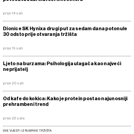
prije 14 sati
Dionice SK Hynixa drugi put za sedam dana potonule
30 odsto prije otvaranja tržišta
prije 15 sati
Ljeto na burzama: Psihologija ulagača kao najveći
neprijatelj
prije 20 sati
Od kafe do kokica: Kako je protein postao najunosniji
prehrambeni trend
prije 22 sata
SVE VIJESTI IZ RUBRIKE TRŽIŠTA