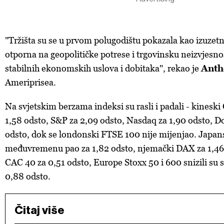
"Tržišta su se u prvom polugodištu pokazala kao izuzetno
otporna na geopolitičke potrese i trgovinsku neizvjesnos
stabilnih ekonomskih uslova i dobitaka", rekao je
Anth
Ameriprisea.
Na svjetskim berzama indeksi su rasli i padali - kineski 
1,58 odsto, S&P za 2,09 odsto, Nasdaq za 1,90 odsto, D
odsto, dok se londonski FTSE 100 nije mijenjao. Japans
međuvremenu pao za 1,82 odsto, njemački DAX za 1,46 
CAC 40 za 0,51 odsto, Europe Stoxx 50 i 600 snizili su 
0,88 odsto.
Čitaj više