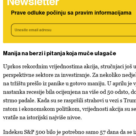
Newsletter
Prave odluke počinju sa pravim informacijama
Manija na berzi i pitanja koja muče ulagače
Uprkos rekordnim vrijednostima akcija, stručnjaci još 
perspektivne sektore za investiranje. Za nekoliko nedjel
na tržištu prešlo iz panike u gotovo maniju. U aprilu je
nastanka recesije bila ocijenjena na više od 50 odsto, do
strmo padale. Kada su se raspršili strahovi u vezi s T
ratom i ekonomskom politikom, vrijednosti akcija su s
vratile na istorijski najviše nivoe.
Indeksu S&P 500 bilo je potrebno samo 57 dana da se i