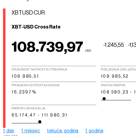
XBTUSD:CUR
XBT-USD Cross Rate
108.739,97
-1.245,55
-1,
USD
VRIJEDNOST NA POČETKU TRGOVANJA
POSLJEDNJA ZAKLJUČN
109.985,51
109.985,52
PROMJENA OD POČETKA GODINE
DNEVNI RASPON
16,2397%
108.580,23 - 
RASPON U 52 NEDJELJE
65.174,47 - 111.980,31
1 dan
1 mjesec
tekuća godina
1 godina