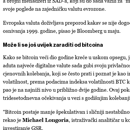
a brojni menadžeri iz SAD-a, koji su do sada važili za "
svoje poglede na zajedničku valutu evrozone.
Evropska valuta doživljava preporod kakav se nije dogo
osnivanja 1999. godine, pisao je Bloomberg u maju.
Može li se još uvijek zaraditi od bitcoina
Kako se bitcoin veći dio godine kreće u uskom opsegu, 
aduta najveće digitalne valute sada gubi svoju privlačno
cjenovnih kolebanja, koji se često prati i poznat je kao 
volatilnost, prema podacima indeksa volatilnosti BTC 
pao je na najniži nivo u približno dvije godine. Ovaj poka
tridesetodnevna očekivanja u vezi s godišnjim kolebanj
"Bitcoin postaje manje špekulativan i sličniji nestabil
rekao je
Michael Longoria
, istraživački analitičar u 
investiranje GSR.