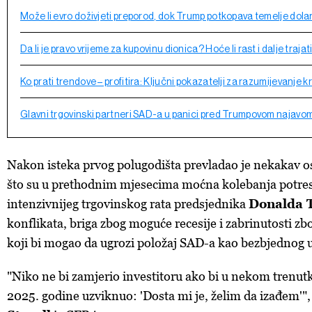
Može li evro doživjeti preporod, dok Trump potkopava temelje dola
Da li je pravo vrijeme za kupovinu dionica? Hoće li rast i dalje trajat
Ko prati trendove – profitira: Ključni pokazatelji za razumijevanje k
Glavni trgovinski partneri SAD-a u panici pred Trumpovom najavo
Nakon isteka prvog polugodišta prevladao je nekakav o
što su u prethodnim mjesecima moćna kolebanja potresa
intenzivnijeg trgovinskog rata predsjednika
Donalda 
konflikata, briga zbog moguće recesije i zabrinutosti zbo
koji bi mogao da ugrozi položaj SAD-a kao bezbjednog u
"Niko ne bi zamjerio investitoru ako bi u nekom trenutk
2025. godine uzviknuo: 'Dosta mi je, želim da izađem'",