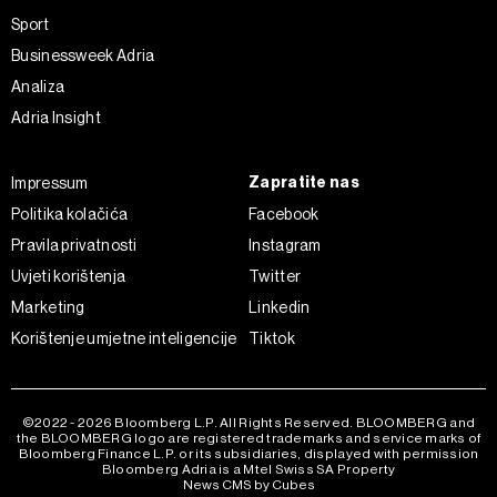
Sport
Businessweek Adria
Analiza
Adria Insight
Zapratite nas
Impressum
Politika kolačića
Facebook
Pravila privatnosti
Instagram
Uvjeti korištenja
Twitter
Marketing
Linkedin
Korištenje umjetne inteligencije
Tiktok
©2022 - 2026 Bloomberg L.P. All Rights Reserved. BLOOMBERG and
the BLOOMBERG logo are registered trademarks and service marks of
Bloomberg Finance L.P. or its subsidiaries, displayed with permission
Bloomberg Adria is a Mtel Swiss SA Property
News CMS by Cubes