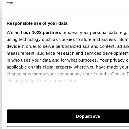
Četvrtak, 10. jul
Responsible use of your data
U SAD-u će biti objavljeni podaci o zahtjevima za 
Održaće se i aukcija tridesetogodišnjih obveznica.
We and
our 1022 partners
process your personal data, e.g.
using technology such as cookies to store and access infor
NBS će odlučivati o kamatnim stopama.
device in order to serve personalized ads and content, ad an
measurement, audience research and services development.
Surs će objaviti podatke o indeksima industrijske 
in who uses your data and for what purposes. Your privacy c
applicable on this digital property where you have made you
U Rimu će se održati konferencija o ukrajinskom 
change or withdraw your consent any time from the Cookie D
clicking on the Privacy trigger icon.
Član izvršnog odbora ECB
Piero Cipollone
će go
If you allow, we would also like to:
evru u Ljubljani.
Collect information about your geographical location 
accurate to within several meters
Dopusti sve
Identify your device by actively scanning it for specifi
Petak, 11. jul
(fingerprinting)