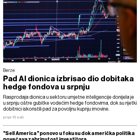
Berze
Pad AI dionica izbrisao dio dobitaka
hedge fondova u srpnju
Rasprodaja dionica u sektoru umjetne inteligencije donijela je
u srpnju oštre gubitke vodećim hedge fondovima, dok su rijetki
dobitnici iskoristili pad za povoljnu kupnju imovine.
prije 10 sati
"Sell America" ponovo u fokusu dok američka politika
povećava zabrinutost investitora