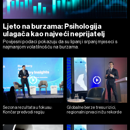
Ljeto na burzama: Psihologija
ulagača kao najveći neprijatelj
Povijesni podaci pokazuju da su lipanj i srpanj mjeseci s
najmanjom volatilnošću na burzama.
Sezona rezultata u fokusu:
Globalne berze tresu rizici,
Končar predvodi regiju
regionalni prvaci nižu rekorde