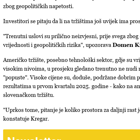
zbog geopolitičkih napetosti.
Investitori se pitaju da li na tržištima još uvijek ima pros
"Trenutni uslovi su prilično neizvjesni, prije svega zbog
vrijednosti i geopolitičkih rizika", upozorava
Domen K
Američko tržište, posebno tehnološki sektor, gdje su vrij
visokim nivoima, u prosjeku gledano trenutno ne nudi 
"popuste". Visoke cijene su, doduše, podržane dobrim 
rezultatima u prvom kvartalu 2025. godine - kako na a
slovenačkom tržištu.
"Uprkos tome, pitanje je koliko prostora za daljnji rast j
konstatuje Kregar.