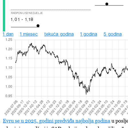
RASPON U 52 NEDJELJE
1,01 - 1,18
1 dan
1 mjesec
tekuća godina
1 godina
5 godina
Evru se u 2025. godini predviđa najbolja godina
u poslje