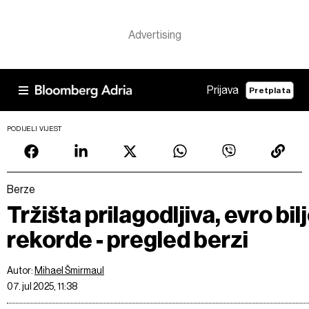
Prijava
Pretplata
PODIJELI VIJEST
Berze
Tržišta prilagodljiva, evro bil
rekorde - pregled berzi
Autor:
Mihael Šmirmaul
07. jul 2025, 11:38