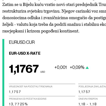
Zatim se u Bijelu kuću vratio novi-stari predsjednik Tr
restrukturira svjetsku trgovinu. Njegov carinski voz sm
donosiocima odluka i zvaničnicima omogućio da postig
željeli - valutu koja treba da podrži snažnu i stabilnu e
rascjepkani i krizom pogođeni kontinent.
EURUSD:CUR
EUR-USD X-RATE
1,1767
+0,001
+0,09%
USD
VRIJEDNOST NA POČETKU TRGOVANJA
POSLJEDNJA ZAKLJUČN
1,1757
1,1757
PROMJENA OD POČETKA GODINE
DNEVNI RASPON
13,7725%
1,18 - 1,18