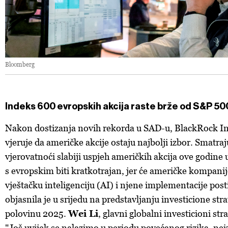
Bloomberg
Indeks 600 evropskih akcija raste brže od S&P 50
Nakon dostizanja novih rekorda u SAD-u, BlackRock In
vjeruje da američke akcije ostaju najbolji izbor. Smatraj
vjerovatnoći slabiji uspjeh američkih akcija ove godine
s evropskim biti kratkotrajan, jer će američke kompanij
vještačku inteligenciju (AI) i njene implementacije postić
objasnila je u srijedu na predstavljanju investicione stra
polovinu 2025.
Wei Li
, glavni globalni investicioni st
"Još uvijek se nalazimo u periodu povećanog rizika, neiz