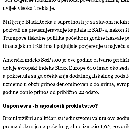
uvijek visoka", rekla je.
Mišljenje BlackRocka u suprotnosti je sa stavom nekih i
pozivali na preusmjeravanje kapitala iz SAD-a, nakon št
Trumpove fiskalne politike početkom godine izazvale p
finansijskim tržištima i poljuljale povjerenje u najveću
Američki indeks S&P 500 je ove godine ostvario približ
dok je evropski indeks Stoxx Europe 600 imao oko sed
a pokrenula su ga očekivanja dodatnog fiskalnog podsti
uzmemo u obzir prinos denominovan u dolarima, evrops
godine donio prinos od približno 22 odsto.
Uspon evra - blagoslov ili prokletstvo?
Brojni tržišni analitičari su jedinstvenu valutu ove godin
prema dolaru je na početku godine iznosio 1,02, govorilo