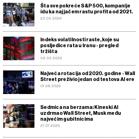
Šta sve pokreće S&P 500, kompanije
idu ka najjačem rastu profita od 2021.
23.05.2026
Indeks volatilnosti raste, koje su
posljedice rata u Iranu - pregled
tržišta
09.03.2026
Najveća rotacija od 2020. godine - Wall
Street preživio jedan od testova AI ere
01.08.2026
Sedmica na berzama: Kineski AI
uzdrmao Wall Street, Musk među
najvećim gubitnicima
27.07.2026