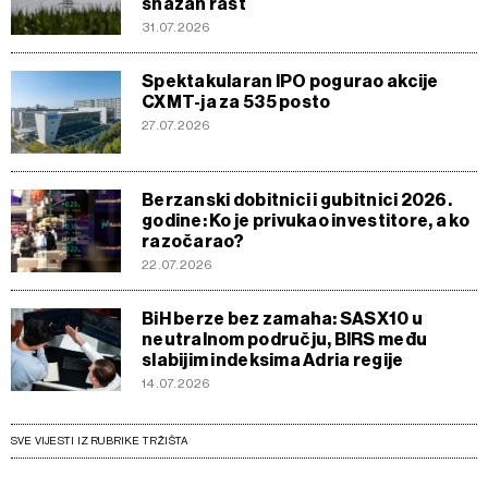
snažan rast
31.07.2026
Spektakularan IPO pogurao akcije
CXMT-ja za 535 posto
27.07.2026
Berzanski dobitnici i gubitnici 2026.
godine: Ko je privukao investitore, a ko
razočarao?
22.07.2026
BiH berze bez zamaha: SASX10 u
neutralnom području, BIRS među
slabijim indeksima Adria regije
14.07.2026
SVE VIJESTI IZ RUBRIKE TRŽIŠTA