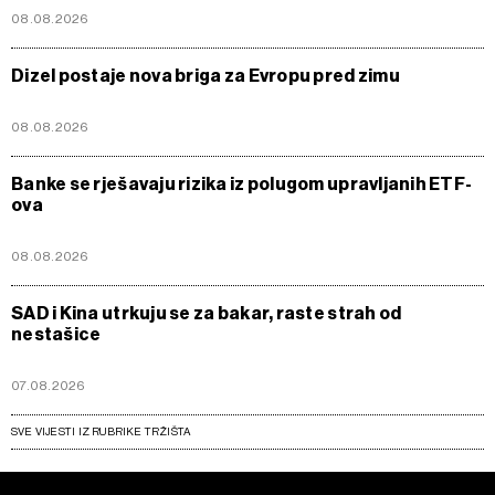
08.08.2026
Dizel postaje nova briga za Evropu pred zimu
08.08.2026
Banke se rješavaju rizika iz polugom upravljanih ETF-
ova
08.08.2026
SAD i Kina utrkuju se za bakar, raste strah od
nestašice
07.08.2026
SVE VIJESTI IZ RUBRIKE TRŽIŠTA