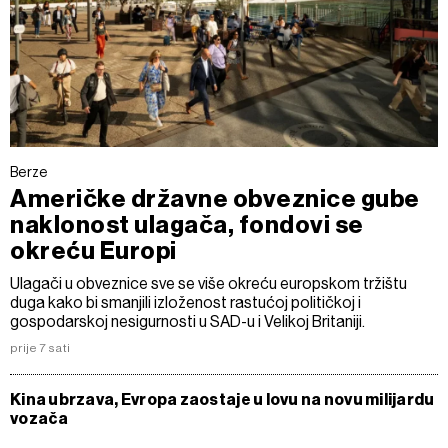
Berze
Američke državne obveznice gube
naklonost ulagača, fondovi se
okreću Europi
Ulagači u obveznice sve se više okreću europskom tržištu
duga kako bi smanjili izloženost rastućoj političkoj i
gospodarskoj nesigurnosti u SAD-u i Velikoj Britaniji.
prije 7 sati
Kina ubrzava, Evropa zaostaje u lovu na novu milijardu
vozača