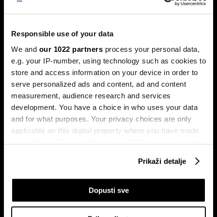
Ljeto na burzama: Psihologija
ulagača kao najveći neprijatelj
Responsible use of your data
Povijesni podaci pokazuju da su lipanj i srpanj mjeseci s
We and
our 1022 partners
process your personal data,
najmanjom volatilnošću na burzama.
e.g. your IP-number, using technology such as cookies to
store and access information on your device in order to
serve personalized ads and content, ad and content
measurement, audience research and services
development. You have a choice in who uses your data
and for what purposes. Your privacy choices are only
applicable on this digital property where you have made
your choices. You can change or withdraw your consent
Sezona rezultata u fokusu:
any time from the Cookie Declaration or by clicking on
Globalne berze tresu rizici,
Prikaži detalje
Končar predvodi regiju
regionalni prvaci nižu rekorde
the Privacy trigger icon.
If you allow, we would also like to:
Dopusti sve
Collect information about your geographical
location which can be accurate to within several