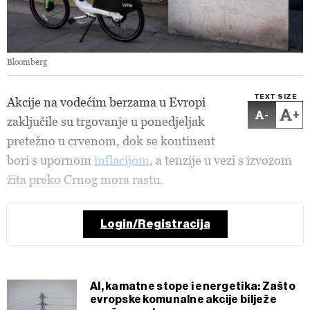
Bloomberg
TEXT SIZE
Akcije na vodećim berzama u Evropi
-
+
zaključile su trgovanje u ponedjeljak
pretežno u crvenom, dok se kontinent
bori s upornom
inflacijom
, a tenzije u vezi s izvozom
žita preko Crnog mora rastu.
Login/Registracija
AI, kamatne stope i energetika: Zašto
evropske komunalne akcije bilježe