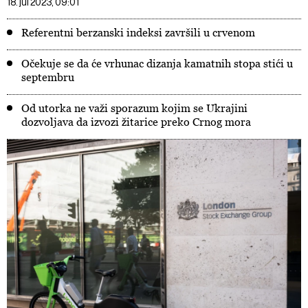
18. jul 2023, 09:01
Referentni berzanski indeksi završili u crvenom
Očekuje se da će vrhunac dizanja kamatnih stopa stići u
septembru
Od utorka ne važi sporazum kojim se Ukrajini
dozvoljava da izvozi žitarice preko Crnog mora