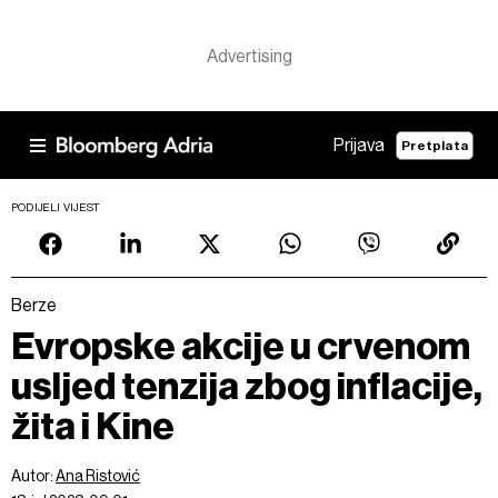
Prijava
Pretplata
PODIJELI VIJEST
Berze
Evropske akcije u crvenom
usljed tenzija zbog inflacije,
žita i Kine
Autor:
Ana Ristović