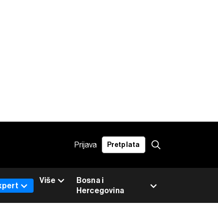
Prijava
Pretplata
Više
Bosna i
xpert
Hercegovina