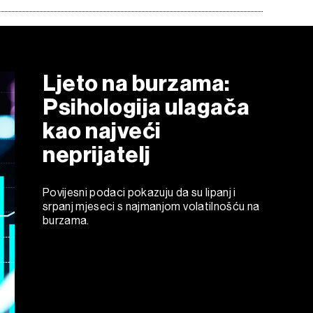
Ljeto na burzama:
Psihologija ulagača
kao najveći
neprijatelj
Povijesni podaci pokazuju da su lipanj i
srpanj mjeseci s najmanjom volatilnošću na
burzama.