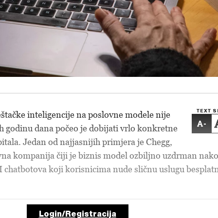
TEXT S
eštačke inteligencije na poslovne modele nije
-
ih godinu dana počeo je dobijati vrlo konkretne
pitala. Jedan od najjasnijih primjera je Chegg,
na kompanija čiji je biznis model ozbiljno uzdrman nak
 chatbotova koji korisnicima nude sličnu uslugu besplatn
Login/Registracija