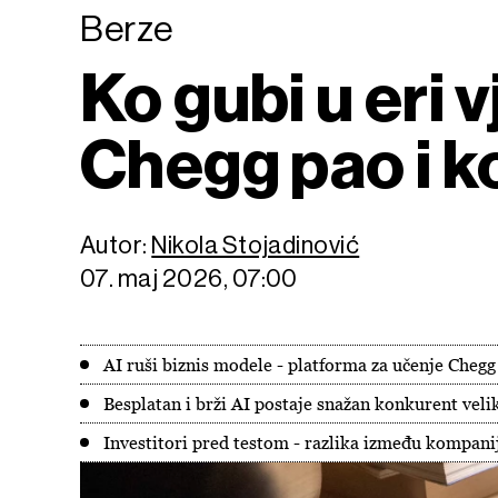
Berze
Ko gubi u eri v
Chegg pao i ko
Autor:
Nikola Stojadinović
07. maj 2026, 07:00
AI ruši biznis modele - platforma za učenje Chegg p
Besplatan i brži AI postaje snažan konkurent ve
Investitori pred testom - razlika između kompanija