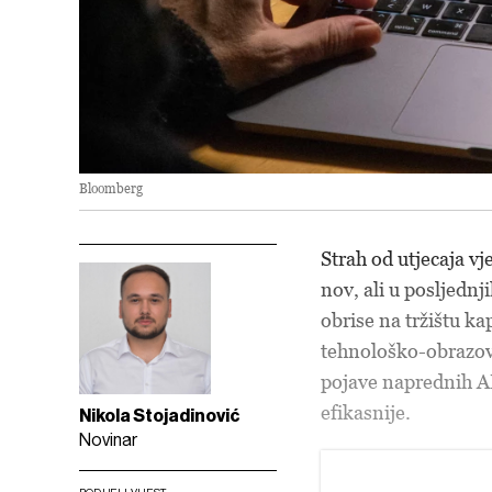
Bloomberg
Strah od utjecaja vj
nov, ali u posljednj
obrise na tržištu ka
tehnološko-obrazov
pojave naprednih AI
efikasnije.
Nikola Stojadinović
Novinar