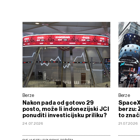
Berze
Berze
Nakon pada od gotovo 29
SpaceX 
posto, može li indonezijski JCI
berzu: 
ponuditi investicijsku priliku?
to znač
24.07.2026
21.07.2026