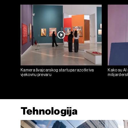
Kamera švajcarskog startupa razotkriva
Kako su AI 
vjekovnu prevaru
milijarders
Tehnologija