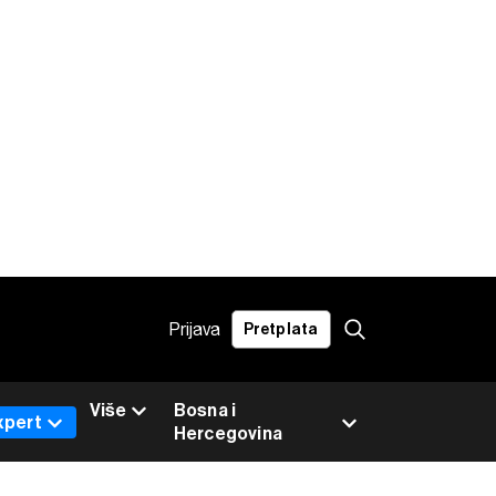
Prijava
Pretplata
Više
Bosna i
xpert
Hercegovina