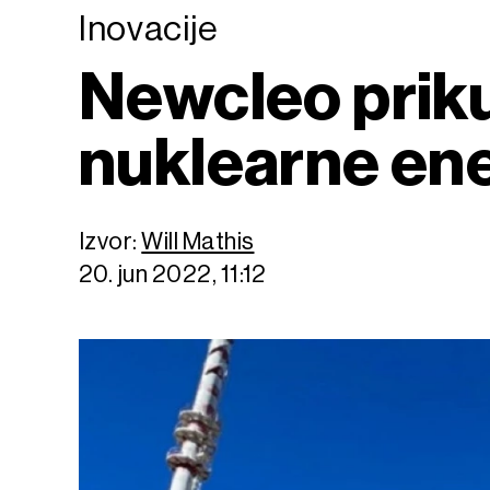
Inovacije
Newcleo priku
nuklearne ene
Izvor:
Will Mathis
20. jun 2022, 11:12