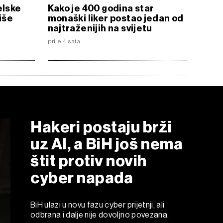
elske
Kako je 400 godina star
iše
monaški liker postao jedan od
najtraženijih na svijetu
prije 4 sata
Hakeri postaju brži
uz AI, a BiH još nema
štit protiv novih
cyber napada
BiH ulazi u novu fazu cyber prijetnji, ali
odbrana i dalje nije dovoljno povezana.