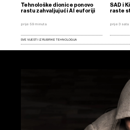
Tehnološke dionice ponovo
SAD i K
rastu zahvaljujući AI euforiji
raste s
prije 59 minuta
prije 3 sata
SVE VIJESTI IZ RUBRIKE TEHNOLOGIJA