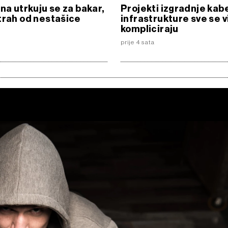
ina utrkuju se za bakar,
Projekti izgradnje kab
trah od nestašice
infrastrukture sve se v
kompliciraju
prije 4 sata