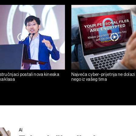
stručnjaci postali nova kineska
Najveća cyber-prijetnja ne dolazi
ka klasa
nego iz vašeg tima
AI