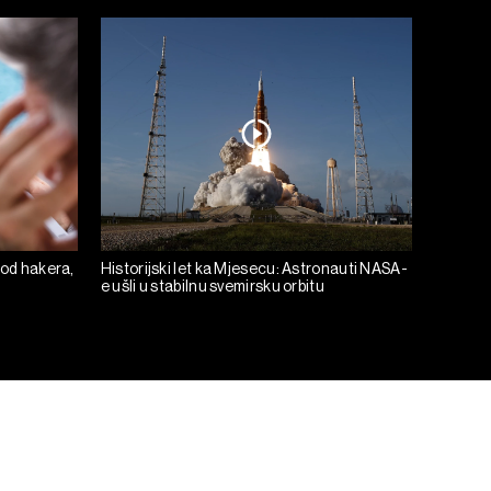
 od hakera,
Historijski let ka Mjesecu: Astronauti NASA-
e ušli u stabilnu svemirsku orbitu