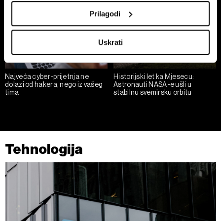
location which can be accurate to within several
Prilagodi
meters
Identify your device by actively scanning it for
Uskrati
specific characteristics (fingerprinting)
Find out more about how your personal data is processed
and set your preferences in the
details section
.
Najveća cyber-prijetnja ne
Historijski let ka Mjesecu:
dolazi od hakera, nego iz vašeg
Astronauti NASA-e ušli u
tima
stabilnu svemirsku orbitu
Zajednički voditelji obrade su HD-WIN ARENA SPORT
d.o.o. i
Partneri
. Više o podacima koje obrađujemo kao i
o vašim pravima pročitajte u našoj
Politici privatnosti
, a
o kolačićima i drugim sličnim tehnologijama u
Politici
kolačića
. Kolačiće u bilo kojem trenutku možete ponovno
Tehnologija
ažurirati klikom na „Prikaži detalje“. Privolu možete u bilo
kojem trenutku povući bez negativnih posljedica.