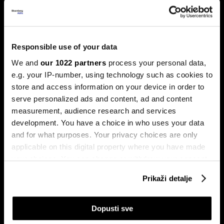
Hakeri postaju brži uz AI, a BiH još
Responsible use of your data
nema štit protiv novih cyber napada
We and
our 1022 partners
process your personal data,
BiH ulazi u novu fazu cyber prijetnji, ali odbrana i dalje nije
e.g. your IP-number, using technology such as cookies to
dovoljno povezana.
store and access information on your device in order to
serve personalized ads and content, ad and content
measurement, audience research and services
development. You have a choice in who uses your data
and for what purposes. Your privacy choices are only
applicable on this digital property where you have made
your choices. You can change or withdraw your consent
any time from the Cookie Declaration or by clicking on
Prikaži detalje
the Privacy trigger icon.
Kamera švajcarskog startupa
Kako su AI stručnjaci postali
razotkriva vjekovnu prevaru
nova kineska milijarderska klasa
If you allow, we would also like to:
Dopusti sve
Collect information about your geographical