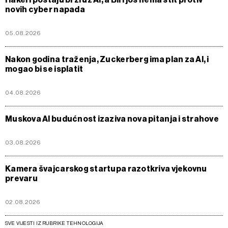
novih cyber napada
05.08.2026
Nakon godina traženja, Zuckerberg ima plan za Al, i
mogao bi se isplatit
04.08.2026
Muskova AI budućnost izaziva nova pitanja i strahove
03.08.2026
Kamera švajcarskog startupa razotkriva vjekovnu
prevaru
02.08.2026
SVE VIJESTI IZ RUBRIKE TEHNOLOGIJA