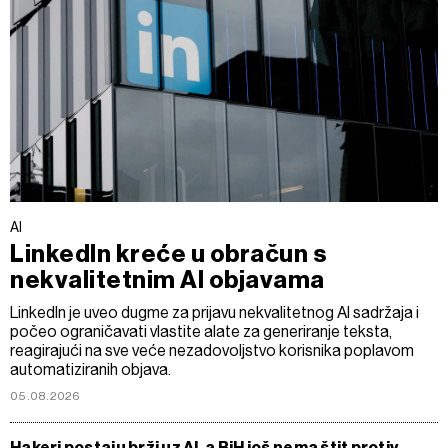
AI
LinkedIn kreće u obračun s
nekvalitetnim AI objavama
LinkedIn je uveo dugme za prijavu nekvalitetnog AI sadržaja i
počeo ograničavati vlastite alate za generiranje teksta,
reagirajući na sve veće nezadovoljstvo korisnika poplavom
automatiziranih objava.
05.08.2026
Hakeri postaju brži uz AI, a BiH još nema štit protiv