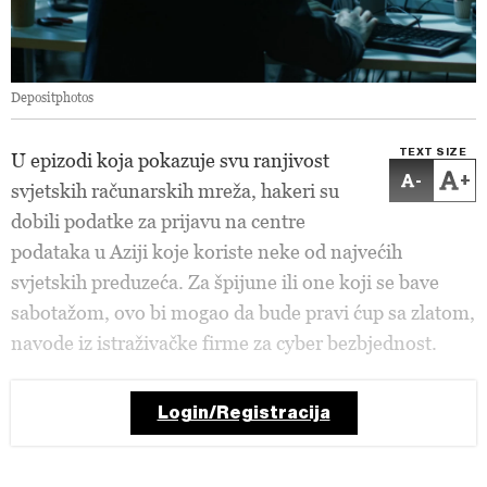
Depositphotos
TEXT SIZE
U epizodi koja pokazuje svu ranjivost
-
+
svjetskih računarskih mreža, hakeri su
dobili podatke za prijavu na centre
podataka u Aziji koje koriste neke od najvećih
svjetskih preduzeća. Za špijune ili one koji se bave
sabotažom, ovo bi mogao da bude pravi ćup sa zlatom,
navode iz istraživačke firme za cyber bezbjednost.
Login/Registracija