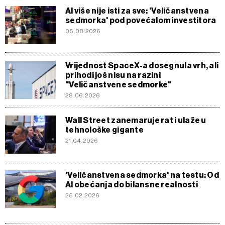
AI više nije isti za sve: 'Veličanstvena
sedmorka' pod povećalom investitora
05.08.2026
Vrijednost SpaceX-a dosegnula vrh, ali
prihodi još nisu na razini
"Veličanstvene sedmorke"
28.06.2026
Wall Street zanemaruje rat i ulaže u
tehnološke gigante
21.04.2026
'Veličanstvena sedmorka' na testu: Od
AI obećanja do bilansne realnosti
25.02.2026