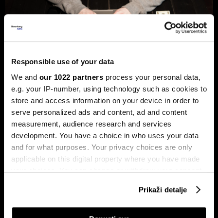
Responsible use of your data
Hakeri postaju brži uz AI, a BiH još
nema štit protiv novih cyber napada
We and
our 1022 partners
process your personal data,
e.g. your IP-number, using technology such as cookies to
BiH ulazi u novu fazu cyber prijetnji, ali odbrana i dalje nije
dovoljno povezana.
store and access information on your device in order to
serve personalized ads and content, ad and content
measurement, audience research and services
development. You have a choice in who uses your data
and for what purposes. Your privacy choices are only
applicable on this digital property where you have made
your choices. You can change or withdraw your consent
any time from the Cookie Declaration or by clicking on
Prikaži detalje
the Privacy trigger icon.
Kamera švajcarskog startupa
Kako su AI stručnjaci postali
razotkriva vjekovnu prevaru
nova kineska milijarderska klasa
If you allow, we would also like to: