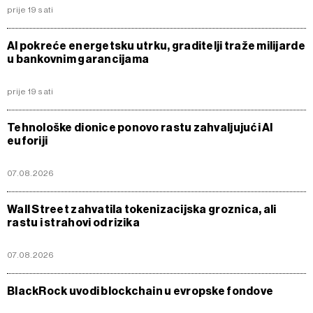
prije 19 sati
AI pokreće energetsku utrku, graditelji traže milijarde
u bankovnim garancijama
prije 19 sati
Tehnološke dionice ponovo rastu zahvaljujući AI
euforiji
07.08.2026
Wall Street zahvatila tokenizacijska groznica, ali
rastu i strahovi od rizika
07.08.2026
BlackRock uvodi blockchain u evropske fondove