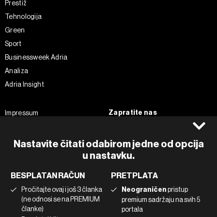
Prestiž
Tehnologija
Green
Sport
Businessweek Adria
Analiza
Adria Insight
Zapratite nas
Impressum
Politika kolačića
Facebook
Pravila privatnosti
Instagram
Nastavite čitati odabirom jedne od opcija
Uvjeti korištenja
u nastavku.
Twitter
Marketing
Linkedin
BESPLATAN RAČUN
PRETPLATA
Korištenje umjetne inteligencije
Tiktok
Pročitajte ovaj i još 3 članka
Neograničen
pristup
(ne odnosi se na PREMIUM
premium sadržaju na svih 5
članke)
portala