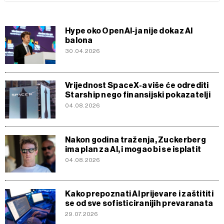
Hype oko OpenAI-ja nije dokaz AI
balona
30.04.2026
Vrijednost SpaceX-a više će odrediti
Starship nego finansijski pokazatelji
04.08.2026
Nakon godina traženja, Zuckerberg
ima plan za Al, i mogao bi se isplatit
04.08.2026
Kako prepoznati AI prijevare i zaštititi
se od sve sofisticiranijih prevaranata
29.07.2026