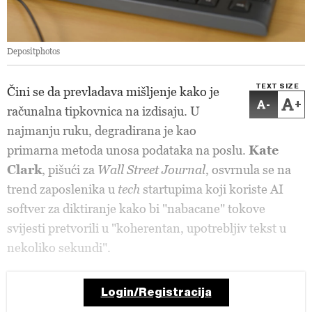
Depositphotos
TEXT SIZE
Čini se da prevladava mišljenje kako je
-
+
računalna tipkovnica na izdisaju. U
najmanju ruku, degradirana je kao
primarna metoda unosa podataka na poslu.
Kate
Clark
, pišući za
Wall Street Journal
, osvrnula se na
trend zaposlenika u
tech
startupima koji koriste AI
softver za diktiranje kako bi "nabacane" tokove
svijesti pretvorili u "koherentan, upotrebljiv tekst u
nekoliko sekundi".
Login/Registracija