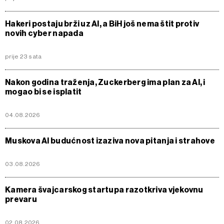
Hakeri postaju brži uz AI, a BiH još nema štit protiv
novih cyber napada
prije 23 sata
Nakon godina traženja, Zuckerberg ima plan za Al, i
mogao bi se isplatit
04.08.2026
Muskova AI budućnost izaziva nova pitanja i strahove
03.08.2026
Kamera švajcarskog startupa razotkriva vjekovnu
prevaru
02.08.2026