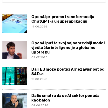
OpenAI priprema transformaciju
ChatGPT-a u superaplikaciju
14.06.2026
OpenAI pušta svoj najnapredniji model
vještačke inteligencije u globalnu
upotrebu
09.07.2026
Da li EU može postići AI nezavisnost od
SAD-a
19.06.2026
Dalio smatra da se AI sektor ponaša
kao balon
04.06.2026