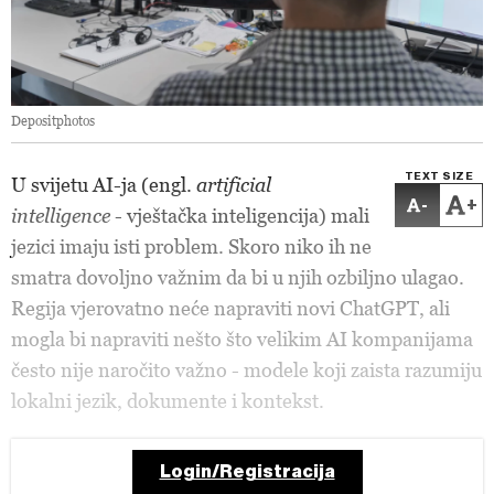
Depositphotos
TEXT SIZE
U svijetu AI-ja (engl.
artificial
-
+
intelligence
- vještačka inteligencija) mali
jezici imaju isti problem. Skoro niko ih ne
smatra dovoljno važnim da bi u njih ozbiljno ulagao.
Regija vjerovatno neće napraviti novi ChatGPT, ali
mogla bi napraviti nešto što velikim AI kompanijama
često nije naročito važno - modele koji zaista razumiju
lokalni jezik, dokumente i kontekst.
Login/Registracija