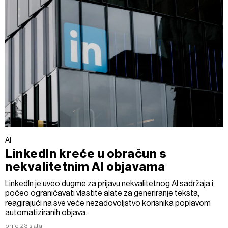
AI
LinkedIn kreće u obračun s
nekvalitetnim AI objavama
LinkedIn je uveo dugme za prijavu nekvalitetnog AI sadržaja i
počeo ograničavati vlastite alate za generiranje teksta,
reagirajući na sve veće nezadovoljstvo korisnika poplavom
automatiziranih objava.
prije 23 sata