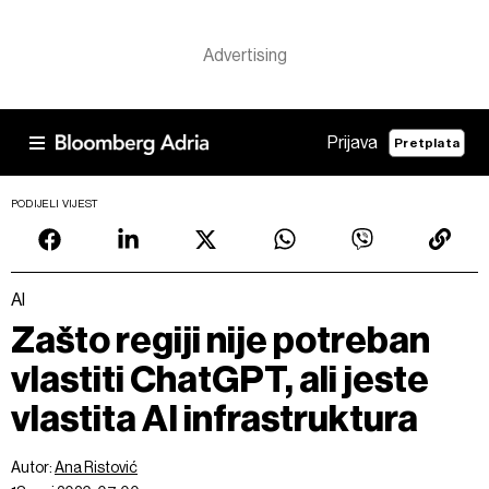
Prijava
Pretplata
PODIJELI VIJEST
AI
Zašto regiji nije potreban
vlastiti ChatGPT, ali jeste
vlastita AI infrastruktura
Autor:
Ana Ristović