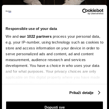
Responsible use of your data
Hakeri postaju brži uz AI, a BiH još
We and
our 1022 partners
process your personal data,
nema štit protiv novih cyber napada
e.g. your IP-number, using technology such as cookies to
BiH ulazi u novu fazu cyber prijetnji, ali odbrana i dalje nije
store and access information on your device in order to
dovoljno povezana.
serve personalized ads and content, ad and content
measurement, audience research and services
development. You have a choice in who uses your data
and for what purposes. Your privacy choices are only
applicable on this digital property where you have made
your choices. You can change or withdraw your consent
any time from the Cookie Declaration or by clicking on
Prikaži detalje
the Privacy trigger icon.
Kamera švajcarskog startupa
Kako su AI stručnjaci postali
razotkriva vjekovnu prevaru
nova kineska milijarderska klasa
If you allow, we would also like to:
Dopusti sve