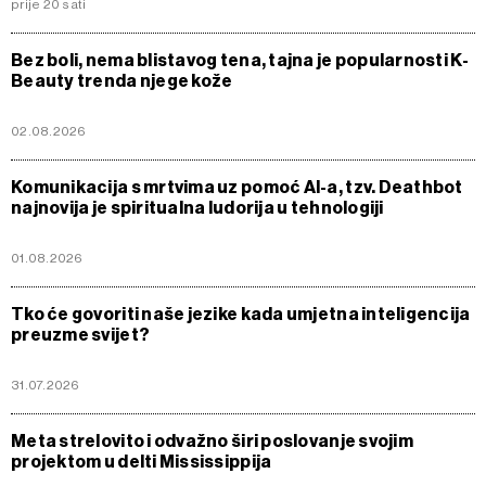
prije 20 sati
Bez boli, nema blistavog tena, tajna je popularnosti K-
Beauty trenda njege kože
02.08.2026
Komunikacija s mrtvima uz pomoć AI-a, tzv. Deathbot
najnovija je spiritualna ludorija u tehnologiji
01.08.2026
Tko će govoriti naše jezike kada umjetna inteligencija
preuzme svijet?
31.07.2026
Meta strelovito i odvažno širi poslovanje svojim
projektom u delti Mississippija