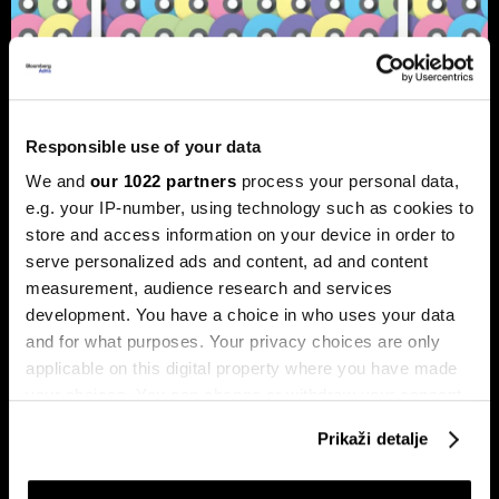
Responsible use of your data
Bloomberg Adria Top 25: Kompanije
koje su obilježile 2025. godinu
We and
our 1022 partners
process your personal data,
e.g. your IP-number, using technology such as cookies to
Pronašli smo 25 kompanija iz regije koje su ostavile najveći
store and access information on your device in order to
trag u 2025. godini.
serve personalized ads and content, ad and content
measurement, audience research and services
development. You have a choice in who uses your data
and for what purposes. Your privacy choices are only
applicable on this digital property where you have made
your choices. You can change or withdraw your consent
any time from the Cookie Declaration or by clicking on
Prikaži detalje
the Privacy trigger icon.
BYD vodi u globalnoj utrci za
Ljudi koji su obilježili 2024. i
izradu jeftinijih električnih vozila
utjecat će na 2025. godinu