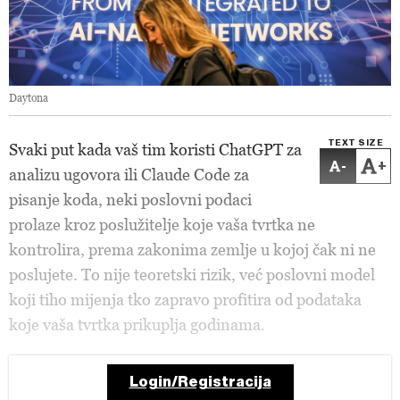
Daytona
TEXT SIZE
Svaki put kada vaš tim koristi ChatGPT za
-
+
analizu ugovora ili Claude Code za
pisanje koda, neki poslovni podaci
prolaze kroz poslužitelje koje vaša tvrtka ne
kontrolira, prema zakonima zemlje u kojoj čak ni ne
poslujete. To nije teoretski rizik, već poslovni model
koji tiho mijenja tko zapravo profitira od podataka
koje vaša tvrtka prikuplja godinama.
Login/Registracija