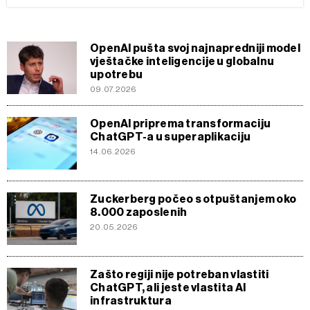
OpenAI pušta svoj najnapredniji model
vještačke inteligencije u globalnu
upotrebu
09.07.2026
OpenAI priprema transformaciju
ChatGPT-a u superaplikaciju
14.06.2026
Zuckerberg počeo s otpuštanjem oko
8.000 zaposlenih
20.05.2026
Zašto regiji nije potreban vlastiti
ChatGPT, ali jeste vlastita AI
infrastruktura