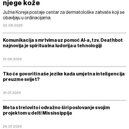
njege kože
Južna Koreja postaje centar za dermatološke zahvate koji se
obavljaju u ordinacijama.
02.08.2026
Komunikacija s mrtvima uz pomoć AI-a, tzv. Deathbot
najnovija je spiritualna ludorija u tehnologiji
01.08.2026
Tko će govoriti naše jezike kada umjetna inteligencija
preuzme svijet?
31.07.2026
Meta strelovito i odvažno širi poslovanje svojim
projektom u delti Mississippija
26.07.2026