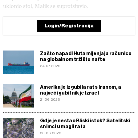
uklonio stol, Malik se suprotstavio.
Login/Registracija
Zašto napadi Huta mijenjaju računicu
na globalnom tržištu nafte
24.07.2026
Amerika je izgubila rat s Iranom, a
najveći gubitnik je Izrael
21.06.2026
Gdje je nestao Bliski istok? Satelitski
snimci u magli rata
20.06.2026