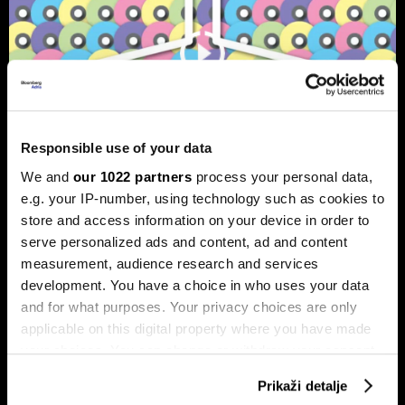
Responsible use of your data
We and
our 1022 partners
process your personal data,
e.g. your IP-number, using technology such as cookies to
Bloomberg Adria Top 25: Kompanije
store and access information on your device in order to
koje su obilježile 2025. godinu
serve personalized ads and content, ad and content
measurement, audience research and services
Pronašli smo 25 kompanija iz regije koje su ostavile najveći
trag u 2025. godini.
development. You have a choice in who uses your data
and for what purposes. Your privacy choices are only
applicable on this digital property where you have made
your choices. You can change or withdraw your consent
any time from the Cookie Declaration or by clicking on
Prikaži detalje
the Privacy trigger icon.