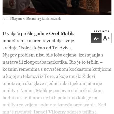
Amit Elkayam za Bloomberg Businessweek
TEXT SIZE
U veljači prošle godine
Orel Malik
-
+
umarširao je u ured ravnatelja svoje
srednje škole istočno od Tel Aviva.
Njegov problem nisu bile loše ocjene, izostajanja s
nastave ili zlouporaba narkotika. Bio je to tefilin –
kožnim remenima s učvršćenom kockastom kutijicom
u kojoj su tekstovi iz Tore, a koje muški Židovi
omotavaju oko glave i jedne ruke tijekom jutarnje
molitve. Naime, Malik je postavio stol u školskom
hodniku s tefilinom ne bi li potaknuo kolege na
molitvu za vrijeme odmora između predavanja. Kad
mu je ravnatelj
Israel Vilozny
oduzeo tefilin i