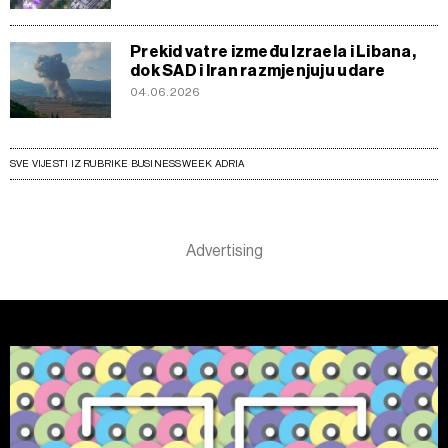
Prekid vatre između Izraela i Libana,
dok SAD i Iran razmjenjuju udare
04.06.2026
SVE VIJESTI IZ RUBRIKE BUSINESSWEEK ADRIA