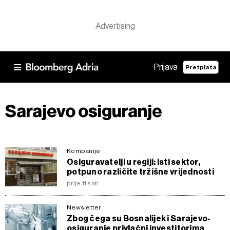
Prijava
Pretplata
Sarajevo osiguranje
Kompanije
Osiguravatelji u regiji: Isti sektor,
potpuno različite tržišne vrijednosti
prije 11 sati
Newsletter
Zbog čega su Bosnalijek i Sarajevo-
osiguranje privlačni investitorima