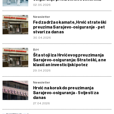
02.05.2026
Newsletter
Fed zadržao kamate, Hrvić strateški
preuzima Sarajevo-osiguranje - pet
stvari za danas
30.04.2026
BiH
Šta stoji iza Hrvićevog preuzimanja
Sarajevo-osiguranja: Strateški, a ne
klasičan investicijski potez
29.04.2026
Newsletter
Hrvić na korak do preuzimanja
Sarajevo-osiguranja - 5 vijesti za
danas
27.04.2026