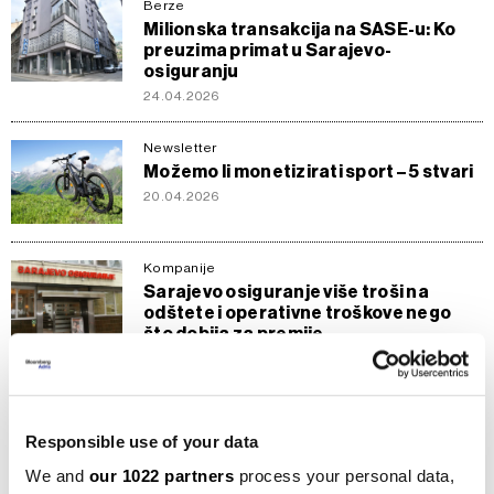
Berze
Milionska transakcija na SASE-u: Ko
preuzima primat u Sarajevo-
osiguranju
24.04.2026
Newsletter
Možemo li monetizirati sport – 5 stvari
20.04.2026
Kompanije
Sarajevo osiguranje više troši na
odštete i operativne troškove nego
što dobija za premije
17.04.2026
Berze
Dionice Sarajevo Osiguranja
Responsible use of your data
prometovane u iznosu od skoro
100.000 KM
We and
our 1022 partners
process your personal data,