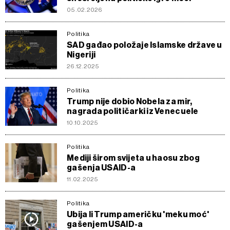
05.02.2026
Politika
SAD gađao položaje Islamske države u
Nigeriji
26.12.2025
Politika
Trump nije dobio Nobela za mir,
nagrada političarki iz Venecuele
10.10.2025
Politika
Mediji širom svijeta u haosu zbog
gašenja USAID-a
11.02.2025
Politika
Ubija li Trump američku 'meku moć'
gašenjem USAID-a