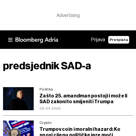
Prijava
Pretplata
predsjednik SAD-a
Politika
Zašto 25. amandman postoji i može li
SAD zakonito smijeniti Trumpa
09.04.2026
Crypto
Trumpov coin i moralni hazard: Ko
snosi cijenu političke igre moći