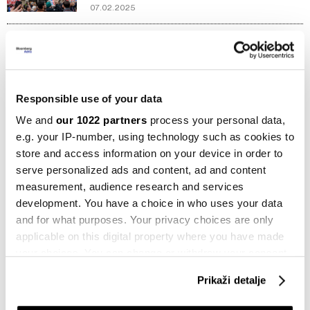
07.02.2025
Politika
Trumpova pobjeda donosi
mnogobrojne promjene, ali ne nužno
loše
07.11.2024
Responsible use of your data
We and
our 1022 partners
process your personal data,
Politika
e.g. your IP-number, using technology such as cookies to
Biden pozitivan na kovid, ide u izolaciju
store and access information on your device in order to
18.07.2024
serve personalized ads and content, ad and content
measurement, audience research and services
development. You have a choice in who uses your data
Politika
Trump proglašen krivim za
and for what purposes. Your privacy choices are only
protuzakonito trošenje novca u
applicable on this digital property where you have made
kampanji
your choices. You can change or withdraw your consent
31.05.2024
any time from the Cookie Declaration or by clicking on
Prikaži detalje
the Privacy trigger icon.
Bloomberg Adria TV
Trump i Biden u revanšu - obojici