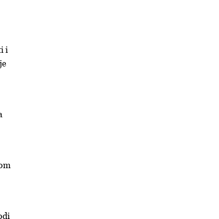
i i
je
a
jom
odi