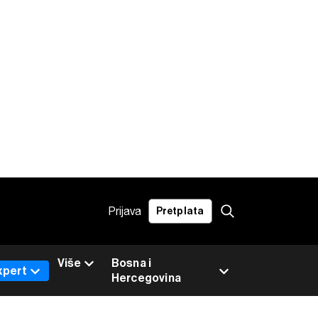
Prijava
Pretplata
Više
Bosna i
xpert
Hercegovina