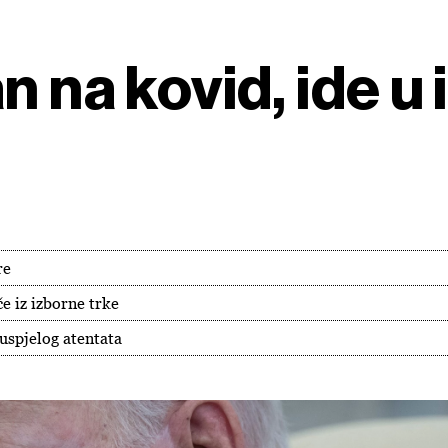
n na kovid, ide u 
re
e iz izborne trke
spjelog atentata