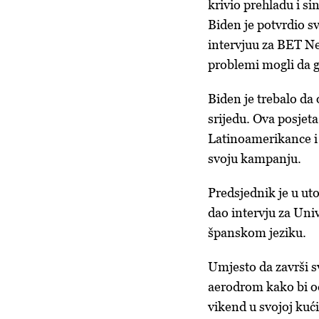
krivio prehladu i s
Biden je potvrdio s
intervjuu za BET New
problemi mogli da g
Biden je trebalo da
srijedu. Ova posjet
Latinoamerikance 
svoju kampanju.
Predsjednik je u uto
dao intervju za Uni
španskom jeziku.
Umjesto da završi s
aerodrom kako bi od
vikend u svojoj kući