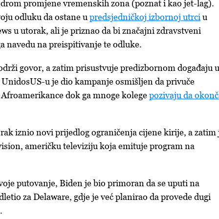
indrom promjene vremenskih zona (poznat i kao jet-lag).
voju odluku da ostane u
predsjedničkoj izbornoj utrci
u
s u utorak, ali je priznao da bi značajni zdravstveni
a navedu na preispitivanje te odluke.
 održi govor, a zatim prisustvuje predizbornom događaju 
a UnidosUS-u je dio kampanje osmišljen da privuče
i Afroamerikance dok ga mnoge kolege
pozivaju da okonč
rak iznio novi prijedlog ograničenja cijene kirije, a zatim 
vision, američku televiziju koja emituje program na
voje putovanje, Biden je bio primoran da se uputi na
letio za Delaware, gdje je već planirao da provede dugi
.