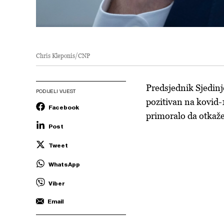
Chris Kleponis/CNP
Predsjednik Sjedin
PODIJELI VIJEST
pozitivan na kovid-19
Facebook
primoralo da otkaže
Post
Tweet
WhatsApp
Viber
Email