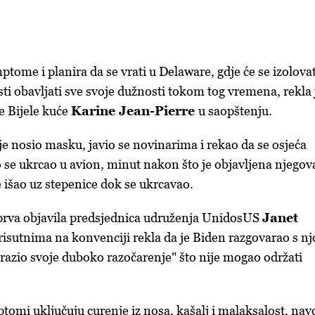
tome i planira da se vrati u Delaware, gdje će se izolovat
sti obavljati sve svoje dužnosti tokom tog vremena, rekla 
 Bijele kuće
Karine Jean-Pierre
u saopštenju.
je nosio masku, javio se novinarima i rekao da se osjeća
o se ukrcao u avion, minut nakon što je objavljena njegov
e išao uz stepenice dok se ukrcavao.
 prva objavila predsjednica udruženja UnidosUS
Janet
 prisutnima na konvenciji rekla da je Biden razgovarao s n
izrazio svoje duboko razočarenje" što nije mogao održati
tomi uključuju curenje iz nosa, kašalj i malaksalost, nav