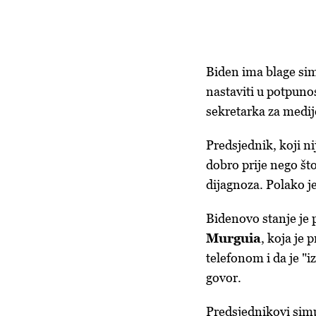
Biden ima blage simp
nastaviti u potpuno
sekretarka za medije
Predsjednik, koji ni
dobro prije nego št
dijagnoza. Polako j
Bidenovo stanje je
Murguia
, koja je
telefonom i da je "
govor.
Predsjednikovi simp