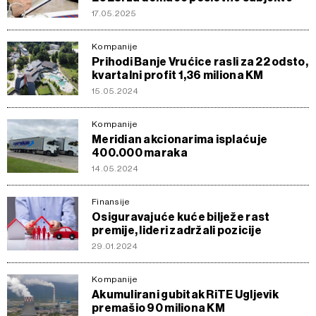
17.05.2025
Kompanije
Prihodi Banje Vrućice rasli za 22 odsto,
kvartalni profit 1,36 miliona KM
15.05.2024
Kompanije
Meridian akcionarima isplaćuje
400.000 maraka
14.05.2024
Finansije
Osiguravajuće kuće bilježe rast
premije, lideri zadržali pozicije
29.01.2024
Kompanije
Akumulirani gubitak RiTE Ugljevik
premašio 90 miliona KM