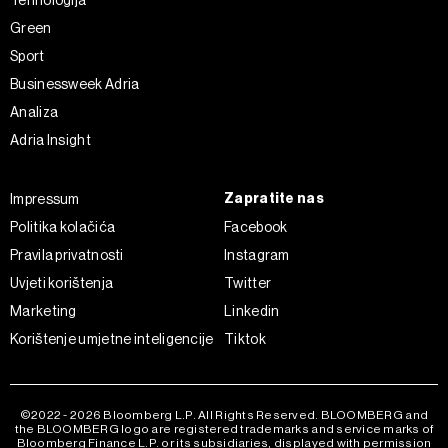
Tehnologija
Green
Sport
Businessweek Adria
Analiza
Adria Insight
Zapratite nas
Impressum
Politika kolačića
Facebook
Pravila privatnosti
Instagram
Uvjeti korištenja
Twitter
Marketing
Linkedin
Korištenje umjetne inteligencije
Tiktok
©2022 - 2026 Bloomberg L.P. All Rights Reserved. BLOOMBERG and
the BLOOMBERG logo are registered trademarks and service marks of
Bloomberg Finance L.P. or its subsidiaries, displayed with permission