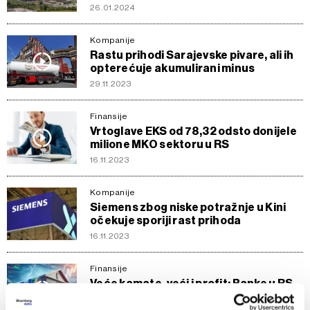
26.01.2024
Kompanije
Rastu prihodi Sarajevske pivare, ali ih
opterećuje akumulirani minus
29.11.2023
Finansije
Vrtoglave EKS od 78,32 odsto donijele
milione MKO sektoru u RS
16.11.2023
Kompanije
Siemens zbog niske potražnje u Kini
očekuje sporiji rast prihoda
16.11.2023
Finansije
Veće kamate, veći i profit: Banke u RS
zaradile 147 miliona KM