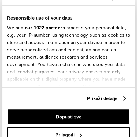
15.11.2023
Kompanije
Responsible use of your data
Prihodi Krajina osiguranja premašili
pet miliona KM
We and
our 1022 partners
process your personal data,
e.g. your IP-number, using technology such as cookies to
13.11.2023
store and access information on your device in order to
Kompanije
serve personalized ads and content, ad and content
Značajan rast prihoda nije donio
measurement, audience research and services
profite elektrodistribucijama ERS
development. You have a choice in who uses your data
13.11.2023
and for what purposes. Your privacy choices are only
applicable on this digital property where you have made
Kompanije
your choices. You can change or withdraw your consent
Profit Saudi Aramcoa u trećem
any time from the Cookie Declaration or by clicking on
kvartalu pao za čak 23 odsto
Prikaži detalje
the Privacy trigger icon.
11.11.2023
If you allow, we would also like to:
Kompanije
Dopusti sve
Dunav osiguranje Banjaluka uvećalo
Collect information about your geographical
dobit za 90 odsto
location which can be accurate to within several
Prilagodi
09.11.2023