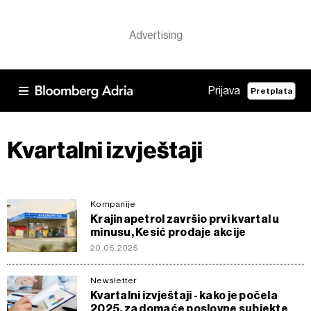
Prijava
Pretplata
Kvartalni izvještaji
Kompanije
Krajinapetrol završio prvi kvartal u
minusu, Kesić prodaje akcije
20.05.2025
Newsletter
Kvartalni izvještaji - kako je počela
2025. za domaće poslovne subjekte