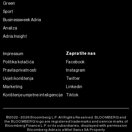
Green
Sport
Businessweek Adria
Analiza
Adria Insight
Zapratite nas
Impressum
Politika kolačića
Facebook
Pravila privatnosti
Instagram
Uvjeti korištenja
Twitter
Marketing
Linkedin
Korištenje umjetne inteligencije
Tiktok
©2022 - 2026 Bloomberg L.P. All Rights Reserved. BLOOMBERG and
the BLOOMBERG logo are registered trademarks and service marks of
Bloomberg Finance L.P. or its subsidiaries, displayed with permission
Bloomberg Adria is a Mtel Swiss SA Property