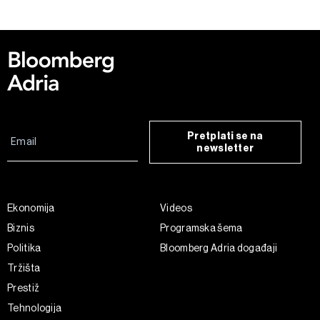
kolačića
. Kolačiće u bilo kojem trenutku možete ponovno
ažurirati klikom na „Prikaži detalje“. Privolu možete u bilo
kojem trenutku povući bez negativnih posljedica.
Pretplati se na
newsletter
Ekonomija
Videos
Biznis
Programska šema
Politika
Bloomberg Adria događaji
Tržišta
Prestiž
Tehnologija