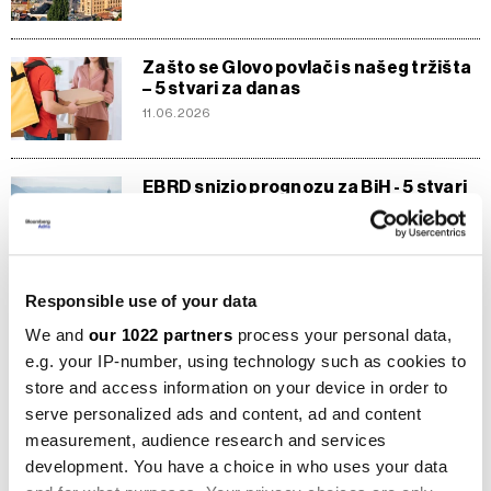
Zašto se Glovo povlači s našeg tržišta
– 5 stvari za danas
11.06.2026
EBRD snizio prognozu za BiH - 5 stvari
10.06.2026
Responsible use of your data
Medijalna plata oko 1.350 KM: Zašto je
ovaj pokazatelj realniji od prosječne
We and
our 1022 partners
process your personal data,
zarade?
e.g. your IP-number, using technology such as cookies to
10.06.2026
store and access information on your device in order to
serve personalized ads and content, ad and content
Inflacija u BiH skočila na 6,8, cijene
measurement, audience research and services
prijevoza više za gotovo 26 posto
development. You have a choice in who uses your data
26.05.2026