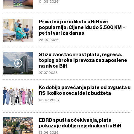
01.08.2026
Privatna porodilišta u BiH sve
popularnija: Cijene idu do 5.500 KM –
pet stvari za danas
28.07.2026
Stižu zaostaci i rast plata, regresa,
toplog obroka i prevoza za zaposlene
na nivou BiH
27.07.2026
Ko dobija povećanje plate od avgusta u
RS i koliko novca ide iz budžeta
09.07.2026
EBRD spušta očekivanja, plata
pokazuje dublje nejednakosti u BiH
13.06.2026