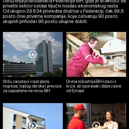
Udruženja poslodavaca Federacije BiH, gdje je istaknuto da
privatni sektor ostaje ključni nosilac ekonomskog rasta.
Od ukupno 28.634 privredna društva u Federaciji, čak 98,6
posto čine privatne kompanije, koje ostvaruju 90 posto
ukupnih prihoda i 95 posto ukupne dobiti.
Stižu zaostaci i rast plata,
Drvna industrija BiH izlazi iz
regresa, toplog obroka i prevoza
krize, ali oporavak i dalje zavisi
za zaposlene na nivou BiH
od Evrope