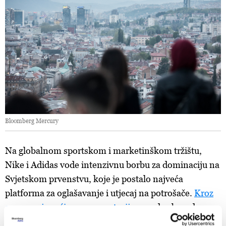
Bloomberg Mercury
Na globalnom sportskom i marketinškom tržištu,
Nike i Adidas vode intenzivnu borbu za dominaciju na
Svjetskom prvenstvu, koje je postalo najveća
platforma za oglašavanje i utjecaj na potrošače.
Kroz
opremanje većine reprezentacija,
ova dva brenda
praktično dijele globalni sportski marketing prostor i