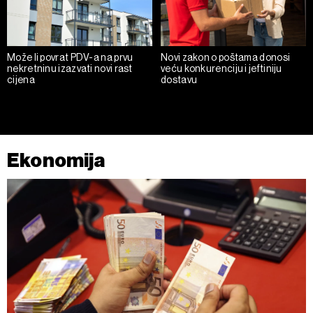
Može li povrat PDV-a na prvu
Novi zakon o poštama donosi
nekretninu izazvati novi rast
veću konkurenciju i jeftiniju
cijena
dostavu
Ekonomija