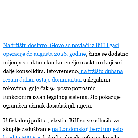
Na tržištu dostave, Glovo se povlači iz BiH i gasi
operacije do augusta 2026. godine
, čime se dodatno
mijenja struktura konkurencije u sektoru koji se i
dalje konsolidira. Istovremeno,
na tržištu duhana
rezani duhan ostaje dominantan
u ilegalnim
tokovima, gdje čak 94 posto potrošnje
funkcionira izvan legalnog sistema, što pokazuje
ograničen učinak dosadašnjih mjera.
U fiskalnoj politici, vlasti u BiH su se odlučile za
skuplje zaduživanje
na Londonskoj berzi umjesto
kredita MMF-a
, kako bi izbjegle reforme koje bi