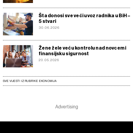
Šta donosi sve veći uvoz radnika u BiH –
5 stvari
30.06.2026
Žene žele veću kontrolu nad novcem i
finansijsku sigurnost
20.05.2026
SVE VIJESTI IZ RUBRIKE EKONOMIJA