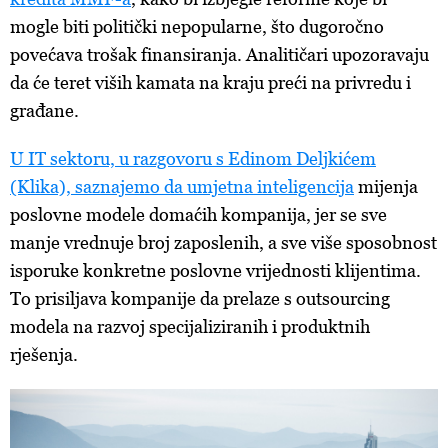
mogle biti politički nepopularne, što dugoročno
povećava trošak finansiranja. Analitičari upozoravaju
da će teret viših kamata na kraju preći na privredu i
građane.
U IT sektoru, u razgovoru s Edinom Deljkićem
(Klika), saznajemo da umjetna inteligencija
mijenja
poslovne modele domaćih kompanija, jer se sve
manje vrednuje broj zaposlenih, a sve više sposobnost
isporuke konkretne poslovne vrijednosti klijentima.
To prisiljava kompanije da prelaze s outsourcing
modela na razvoj specijaliziranih i produktnih
rješenja.