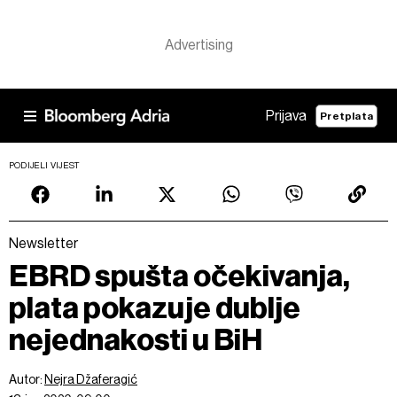
Prijava
Pretplata
PODIJELI VIJEST
Newsletter
EBRD spušta očekivanja,
plata pokazuje dublje
nejednakosti u BiH
Autor:
Nejra Džaferagić