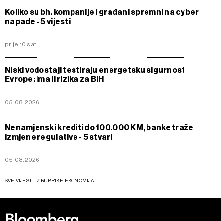
Koliko su bh. kompanije i građani spremni na cyber
napade - 5 vijesti
prije 10 sati
Niski vodostaji testiraju energetsku sigurnost
Evrope: Ima li rizika za BiH
05.08.2026
Nenamjenski krediti do 100.000 KM, banke traže
izmjene regulative - 5 stvari
05.08.2026
SVE VIJESTI IZ RUBRIKE EKONOMIJA