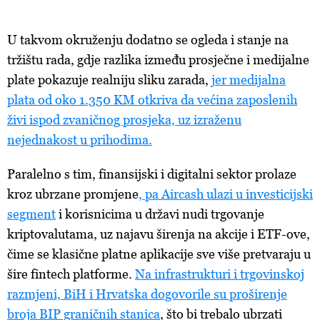
U takvom okruženju dodatno se ogleda i stanje na
tržištu rada, gdje razlika između prosječne i medijalne
plate pokazuje realniju sliku zarada,
jer medijalna
plata od oko 1.350 KM otkriva da većina zaposlenih
živi ispod zvaničnog prosjeka, uz izraženu
nejednakost u prihodima.
Paralelno s tim, finansijski i digitalni sektor prolaze
kroz ubrzane promjene
, pa Aircash ulazi u investicijski
segment
i korisnicima u državi nudi trgovanje
kriptovalutama, uz najavu širenja na akcije i ETF-ove,
čime se klasične platne aplikacije sve više pretvaraju u
šire fintech platforme.
Na infrastrukturi i trgovinskoj
razmjeni, BiH i Hrvatska dogovorile su proširenje
broja BIP graničnih stanica
, što bi trebalo ubrzati