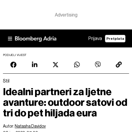
Prijava
Pretplata
PODIJELI VIJEST
Stil
Idealni partneri za ljetne
avanture: outdoor satovi od
tri do pet hiljada eura
Autor:
Natasha Davidov