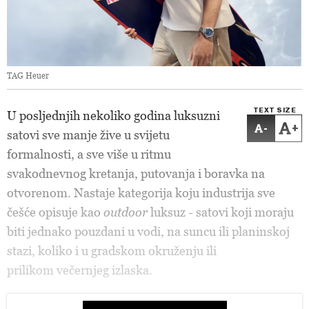
TAG Heuer
TEXT SIZE
U posljednjih nekoliko godina luksuzni
-
+
satovi sve manje žive u svijetu
formalnosti, a sve više u ritmu
svakodnevnog kretanja, putovanja i boravka na
otvorenom. Nastaje kategorija koju industrija sve
češće opisuje kao
outdoor
luksuz - satovi koji moraju
biti jednako pouzdani u vodi, na suncu ili planinskoj
stazi, koliko i u gradskom okruženju ili
prilikom večernjeg izlaska.