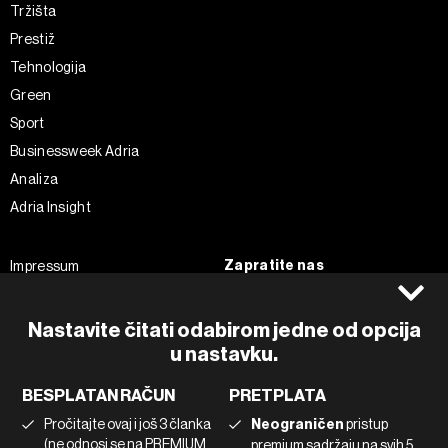
Tržišta
Prestiž
Tehnologija
Green
Sport
Businessweek Adria
Analiza
Adria Insight
Zapratite nas
Impressum
Politika kolačića
Facebook
Pravila privatnosti
Instagram
Nastavite čitati odabirom jedne od opcija
u nastavku.
Uvjeti korištenja
Twitter
Marketing
Linkedin
BESPLATAN RAČUN
PRETPLATA
Korištenje umjetne inteligencije
Tiktok
Pročitajte ovaj i još 3 članka
Neograničen
pristup
(ne odnosi se na PREMIUM
premium sadržaju na svih 5