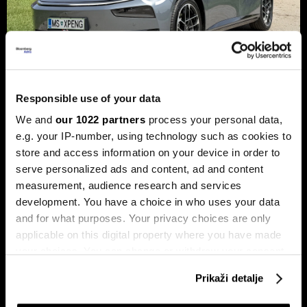
Responsible use of your data
Xpeng P7+: Luksuzni kineski
We and
our 1022 partners
process your personal data,
automobil koji priča kao navijen
e.g. your IP-number, using technology such as cookies to
Luksuzni fastback s vlastitim čipom koji po
store and access information on your device in order to
performansama nadmašuje usporedive Nvidijine proizvode.
serve personalized ads and content, ad and content
measurement, audience research and services
development. You have a choice in who uses your data
and for what purposes. Your privacy choices are only
applicable on this digital property where you have made
your choices. You can change or withdraw your consent
any time from the Cookie Declaration or by clicking on
Prikaži detalje
the Privacy trigger icon.