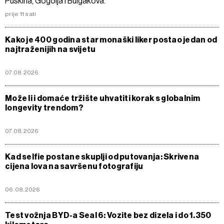
Puškina, Gogolja i Bulgakova.
prije 11 sati
Kako je 400 godina star monaški liker postao jedan od
najtraženijih na svijetu
07.08.2026
Može li i domaće tržište uhvatiti korak s globalnim
longevity trendom?
07.08.2026
Kad selfie postane skuplji od putovanja: Skrivena
cijena lova na savršenu fotografiju
06.08.2026
Test vožnja BYD-a Seal 6: Vozite bez dizela i do 1.350