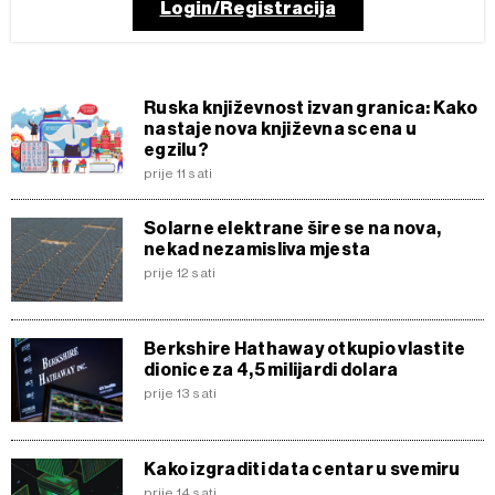
Login/Registracija
Ruska književnost izvan granica: Kako
nastaje nova književna scena u
egzilu?
prije 11 sati
Solarne elektrane šire se na nova,
nekad nezamisliva mjesta
prije 12 sati
Berkshire Hathaway otkupio vlastite
dionice za 4,5 milijardi dolara
prije 13 sati
Kako izgraditi data centar u svemiru
prije 14 sati