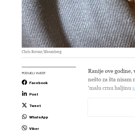
Chris Rovzar/Bloomberg
Ranije ove godine, 
PODIJELI VIJEST
nešto za šta nisam 
Facebook
'malu crnu haljinu
s
Post
Tweet
WhatsApp
Viber