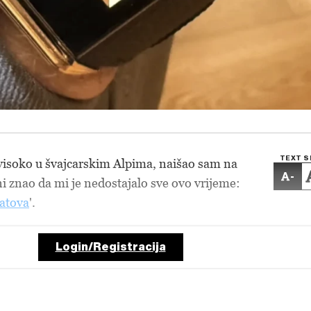
TEXT S
visoko u švajcarskim Alpima, naišao sam na
-
ni znao da mi je nedostajalo sve ovo vrijeme:
atova
'.
Login/Registracija