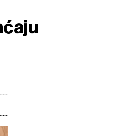
aćaju