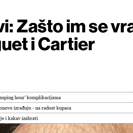
i: Zašto im se vr
et i Cartier
'jumping hour' komplikacijama
ponovo izrađuju - na radost kupaca
je i kakav izabrati