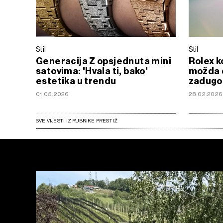
Stil
Stil
Generacija Z opsjednuta mini
Rolex ko
satovima: 'Hvala ti, bako'
možda d
estetika u trendu
zadugo
01.05.2026
28.02.2026
SVE VIJESTI IZ RUBRIKE PRESTIŽ