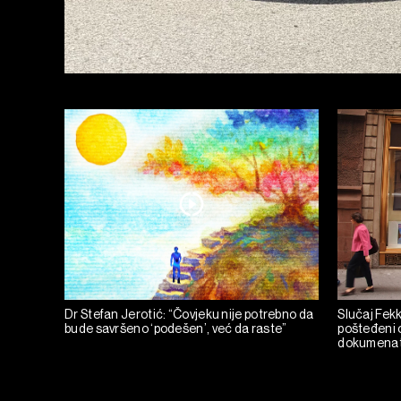
Dr Stefan Jerotić: “Čovjeku nije potrebno da
Slučaj Fekka
bude savršeno ‘podešen’, već da raste”
pošteđeni o
dokumena