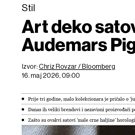
Stil
Art deko satov
Audemars Pigu
Izvor:
Chriz Rovzar / Bloomberg
16. maj 2026, 09:00
Prije tri godine, malo kolekcionara je pričalo o 
Danas ih veliki brendovi i nezavisni proizvođači 
Zašto su ovakvi satovi 'male crne haljine' horologi