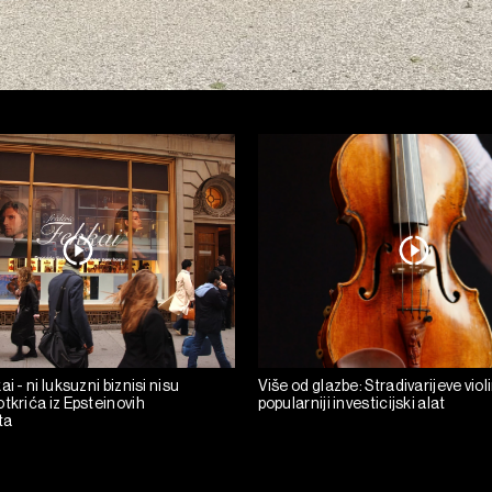
i - ni luksuzni biznisi nisu
Više od glazbe: Stradivarijeve viol
tkrića iz Epsteinovih
popularniji investicijski alat
ta