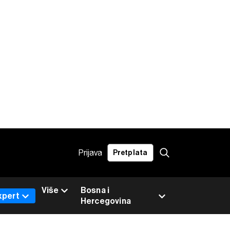
Prijava
Pretplata
Više
Bosna i
xpert
Hercegovina