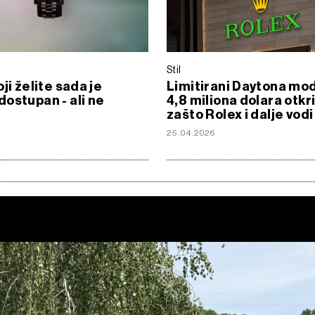
Stil
ji želite sada je
Limitirani Daytona mod
ostupan - ali ne
4,8 miliona dolara otkr
zašto Rolex i dalje vodi
25.04.2026