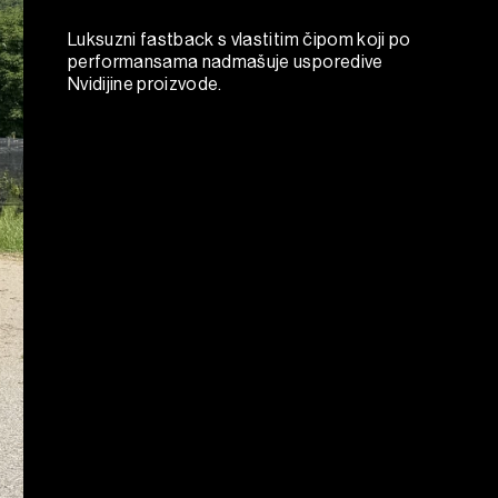
Luksuzni fastback s vlastitim čipom koji po
performansama nadmašuje usporedive
Nvidijine proizvode.