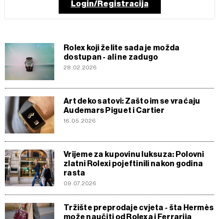
Login/Registracija
Rolex koji želite sada je možda
dostupan - ali ne zadugo
28.02.2026
Art deko satovi: Zašto im se vraćaju
Audemars Piguet i Cartier
16.05.2026
Vrijeme za kupovinu luksuza: Polovni
zlatni Rolexi pojeftinili nakon godina
rasta
09.07.2026
Tržište preprodaje cvjeta - šta Hermès
može naučiti od Rolexa i Ferrarija