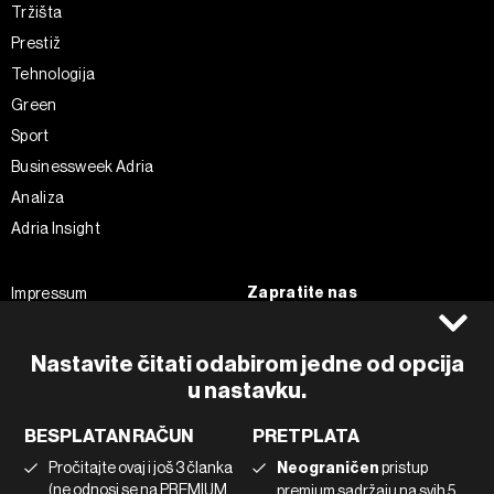
Tržišta
Prestiž
Tehnologija
Green
Sport
Businessweek Adria
Analiza
Adria Insight
Zapratite nas
Impressum
Politika kolačića
Facebook
Pravila privatnosti
Instagram
Nastavite čitati odabirom jedne od opcija
u nastavku.
Uvjeti korištenja
Twitter
Marketing
Linkedin
BESPLATAN RAČUN
PRETPLATA
Korištenje umjetne inteligencije
Tiktok
Pročitajte ovaj i još 3 članka
Neograničen
pristup
(ne odnosi se na PREMIUM
premium sadržaju na svih 5