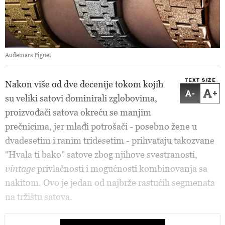
Audemars Piguet
TEXT SIZE
Nakon više od dve decenije tokom kojih
-
+
su veliki satovi dominirali zglobovima,
proizvođači satova okreću se manjim
prečnicima, jer mlađi potrošači - posebno žene u
dvadesetim i ranim tridesetim - prihvataju takozvane
"Hvala ti bako" satove zbog njihove svestranosti,
vintage
privlačnosti i mogućnosti kombinovanja sa
nakitom. Ovo je jedan od najbrže rastućih segmenata
na tržištu satova.