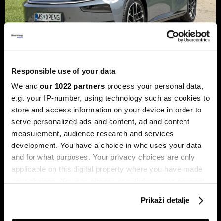
Responsible use of your data
Xpeng P7+: Luksuzni kineski
We and
our 1022 partners
process your personal data,
automobil koji priča kao navijen
e.g. your IP-number, using technology such as cookies to
Luksuzni fastback s vlastitim čipom koji po
store and access information on your device in order to
performansama nadmašuje usporedive Nvidijine proizvode.
serve personalized ads and content, ad and content
measurement, audience research and services
development. You have a choice in who uses your data
and for what purposes. Your privacy choices are only
applicable on this digital property where you have made
your choices. You can change or withdraw your consent
any time from the Cookie Declaration or by clicking on
Prikaži detalje
the Privacy trigger icon.