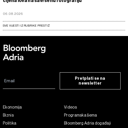
cijena lova na savršenu fotografiju
06.08.2026
SVE VIJESTI IZ RUBRIKE PRESTIŽ
Pretplati se na
newsletter
Ekonomija
Videos
Biznis
Programska šema
Politika
Bloomberg Adria događaji