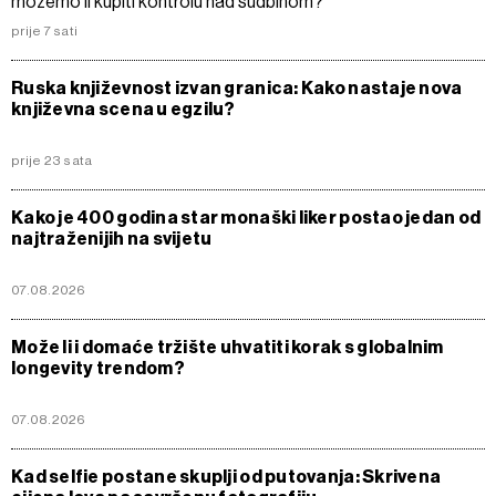
možemo li kupiti kontrolu nad sudbinom?
prije 7 sati
Ruska književnost izvan granica: Kako nastaje nova
književna scena u egzilu?
prije 23 sata
Kako je 400 godina star monaški liker postao jedan od
najtraženijih na svijetu
07.08.2026
Može li i domaće tržište uhvatiti korak s globalnim
longevity trendom?
07.08.2026
Kad selfie postane skuplji od putovanja: Skrivena