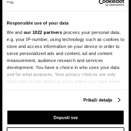
Responsible use of your data
Xpeng P7+: Luksuzni kineski
automobil koji priča kao navijen
We and
our 1022 partners
process your personal data,
e.g. your IP-number, using technology such as cookies to
Luksuzni fastback s vlastitim čipom koji po
performansama nadmašuje usporedive Nvidijine proizvode.
store and access information on your device in order to
serve personalized ads and content, ad and content
measurement, audience research and services
development. You have a choice in who uses your data
and for what purposes. Your privacy choices are only
applicable on this digital property where you have made
your choices. You can change or withdraw your consent
any time from the Cookie Declaration or by clicking on
Prikaži detalje
the Privacy trigger icon.
Dr Stefan Jerotić: “Čovjeku nije
Slučaj Fekkai - ni luksuzni biznisi
potrebno da bude savršeno
nisu pošteđeni otkrića iz
‘podešen’, već da raste”
Epsteinovih dokumenata
If you allow, we would also like to:
Dopusti sve
Collect information about your geographical