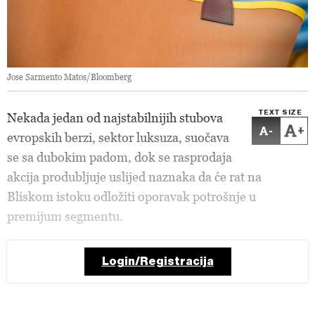
Jose Sarmento Matos/Bloomberg
TEXT SIZE
Nekada jedan od najstabilnijih stubova
-
+
evropskih berzi, sektor luksuza, suočava
se sa dubokim padom, dok se rasprodaja
akcija produbljuje uslijed naznaka da će rat na
Bliskom istoku odložiti oporavak potrošnje u
premijum segmentu.
Login/Registracija