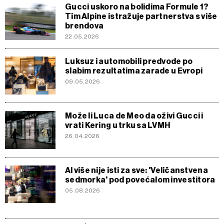
Gucci uskoro na bolidima Formule 1?
Tim Alpine istražuje partnerstva s više
brendova
22.05.2026
Luksuz i automobili predvode po
slabim rezultatima zarade u Evropi
09.05.2026
Može li Luca de Meo da oživi Gucci i
vrati Kering u trku sa LVMH
26.04.2026
AI više nije isti za sve: 'Veličanstvena
sedmorka' pod povećalom investitora
05.08.2026