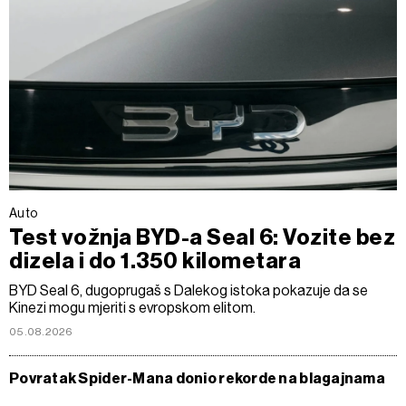
Auto
Test vožnja BYD-a Seal 6: Vozite bez
dizela i do 1.350 kilometara
BYD Seal 6, dugoprugaš s Dalekog istoka pokazuje da se
Kinezi mogu mjeriti s evropskom elitom.
05.08.2026
Povratak Spider-Mana donio rekorde na blagajnama