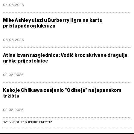
04.08.2026
Mike Ashley ulazi u Burberry i igra na kartu
pristupačnog luksuza
03.08.2026
Atina izvan razglednica: Vodič kroz skrivene dragulje
grčke prijestolnice
02.08.2026
Kako je Chiikawa zasjenio "Odiseja" na japanskom
tržištu
02.08.2026
SVE VIJESTI IZ RUBRIKE PRESTIŽ