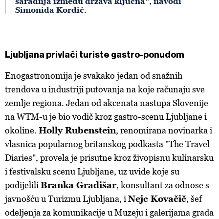
saradnja između država ključna", navodi
Simonida Kordić.
Ljubljana privlači turiste gastro-ponudom
Enogastronomija je svakako jedan od snažnih
trendova u industriji putovanja na koje računaju sve
zemlje regiona. Jedan od akcenata nastupa Slovenije
na WTM-u je bio vodič kroz gastro-scenu Ljubljane i
okoline.
Holly
Rubenstein
, renomirana novinarka i
vlasnica popularnog britanskog podkasta "The Travel
Diaries", provela je prisutne kroz živopisnu kulinarsku
i festivalsku scenu Ljubljane, uz uvide koje su
podijelili
Branka Gradišar
, konsultant za odnose s
javnošću u Turizmu Ljubljana, i
Nejc Kovačič
, šef
odeljenja za komunikacije u Muzeju i galerijama grada