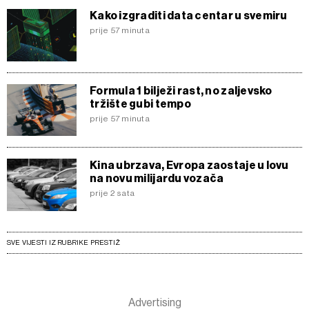
Kako izgraditi data centar u svemiru
prije 57 minuta
Formula 1 bilježi rast, no zaljevsko
tržište gubi tempo
prije 57 minuta
Kina ubrzava, Evropa zaostaje u lovu
na novu milijardu vozača
prije 2 sata
SVE VIJESTI IZ RUBRIKE PRESTIŽ