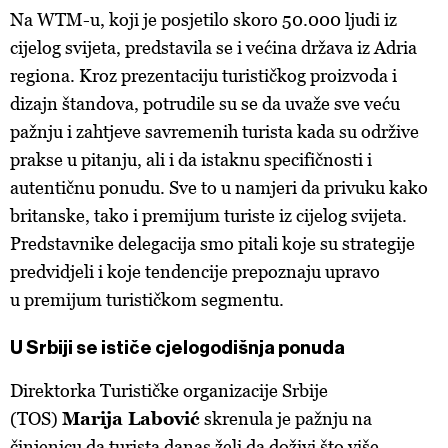
Na WTM-u, koji je posjetilo skoro 50.000 ljudi iz
cijelog svijeta, predstavila se i većina država iz Adria
regiona. Kroz prezentaciju turističkog proizvoda i
dizajn štandova, potrudile su se da uvaže sve veću
pažnju i zahtjeve savremenih turista kada su održive
prakse u pitanju, ali i da istaknu specifičnosti i
autentičnu ponudu. Sve to u namjeri da privuku kako
britanske, tako i premijum turiste iz cijelog svijeta.
Predstavnike delegacija smo pitali koje su strategije
predvidjeli i koje tendencije prepoznaju upravo
u premijum turističkom segmentu.
U Srbiji se ističe cjelogodišnja ponuda
Direktorka Turističke organizacije Srbije
(TOS)
Marija Labović
skrenula je pažnju na
činjenicu da turista danas želi da doživi što više