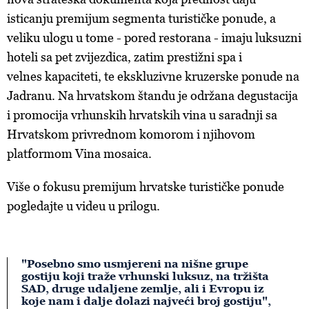
o kolačićima i drugim sličnim tehnologijama u
Politici
isticanju premijum segmenta turističke ponude, a
kolačića
. Kolačiće u bilo kojem trenutku možete ponovno
veliku ulogu u tome - pored restorana - imaju luksuzni
ažurirati klikom na „Prikaži detalje“. Privolu možete u bilo
hoteli sa pet zvijezdica, zatim prestižni spa i
kojem trenutku povući bez negativnih posljedica.
velnes kapaciteti, te ekskluzivne kruzerske ponude na
Jadranu. Na hrvatskom štandu je održana degustacija
i promocija vrhunskih hrvatskih vina u saradnji sa
Hrvatskom privrednom komorom i njihovom
platformom Vina mosaica.
Više o fokusu premijum hrvatske turističke ponude
pogledajte u videu u prilogu.
"Posebno smo usmjereni na nišne grupe
gostiju koji traže vrhunski luksuz, na tržišta
SAD, druge udaljene zemlje, ali i Evropu iz
koje nam i dalje dolazi najveći broj gostiju",