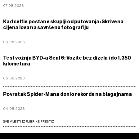
07.08.2026
Kad selfie postane skuplji od putovanja: Skrivena
cijena lova na savršenu fotografiju
06.08.2026
Test vožnja BYD-a Seal 6: Vozite bez dizela i do 1.350
kilometara
05.08.2026
Povratak Spider-Mana donio rekorde na blagajnama
04.08.2026
SVE VIJESTI IZ RUBRIKE PRESTIŽ