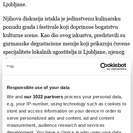
Ljubljane.
Njihova diskusija istakla je jedinstvenu kulinarsku
ponudu grada i festivale koji doprinose bogatstvu
kulturne scene. Kao dio ovog iskustva, predstavili su
gurmanske degustacione menije koji prikazuju čuvene
specijalitete lokalnih ugostitelja iz Ljubljane, njenog
okruženja i šire, na poznatoj otvorenoj pijaci Open
Kitchen. Posebno su istaknuti restoran Grič, nagrađen
Michelinovom zvijezdom, i farma sira Orešnik,
poznata po izuzetnom kozjem siru, kao i jedinstveni
Responsible use of your data
LUV Fest.
We and
our 1022 partners
process your personal data,
e.g. your IP-number, using technology such as cookies to
store and access information on your device in order to
Newsletter
serve personalized ads and content, ad and content
measurement, audience research and services
Prave odluke počinju sa pravim
development. You have a choice in who uses your data
informacijama