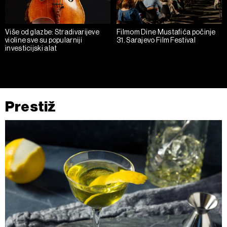
Više od glazbe: Stradivarijeve
Filmom Dine Mustafića počinje
violine sve su popularniji
31. Sarajevo Film Festival
investicijski alat
Prestiž