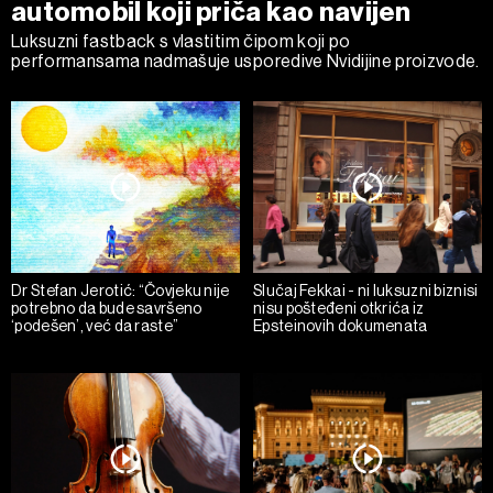
automobil koji priča kao navijen
Luksuzni fastback s vlastitim čipom koji po
performansama nadmašuje usporedive Nvidijine proizvode.
Dr Stefan Jerotić: “Čovjeku nije
Slučaj Fekkai - ni luksuzni biznisi
potrebno da bude savršeno
nisu pošteđeni otkrića iz
‘podešen’, već da raste”
Epsteinovih dokumenata