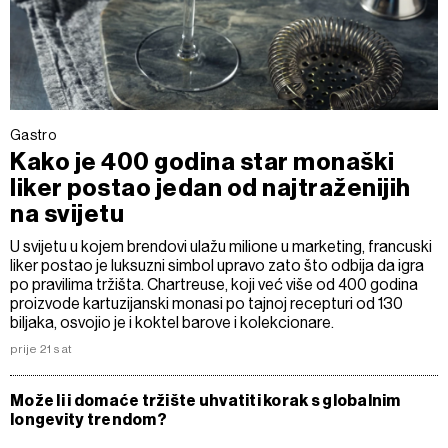
Gastro
Kako je 400 godina star monaški
liker postao jedan od najtraženijih
na svijetu
U svijetu u kojem brendovi ulažu milione u marketing, francuski
liker postao je luksuzni simbol upravo zato što odbija da igra
po pravilima tržišta. Chartreuse, koji već više od 400 godina
proizvode kartuzijanski monasi po tajnoj recepturi od 130
biljaka, osvojio je i koktel barove i kolekcionare.
prije 21 sat
Može li i domaće tržište uhvatiti korak s globalnim
longevity trendom?