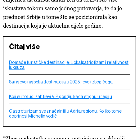
iskustava tokom samo jednog putovanja, te da je
prednost Srbije u tome što se pozicionirala kao
destinacija koja je aktuelna cijele godine.
Čitaj više
Domaće turističke destinacije: Lokalpatriotizam i relativnost
luksuza
Sarajevo najbolja destinacija u 2025., evo i zbog čega
Koji su to ludi zahtjevi VIP gostiju kada stignu u regiju
Gastroturizam sve značajniji u Adria regionu: Koliko tome
doprinosi Michelin vodič
"Zbog nedostatka vremena, putnici su sve skloniji