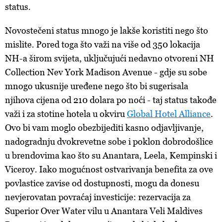
status.
Novostečeni status mnogo je lakše koristiti nego što
mislite. Pored toga što važi na više od 350 lokacija
NH-a širom svijeta, uključujući nedavno otvoreni NH
Collection Nev York Madison Avenue - gdje su sobe
mnogo ukusnije uređene nego što bi sugerisala
njihova cijena od 210 dolara po noći - taj status takođe
važi i za stotine hotela u okviru
Global Hotel Alliance
.
Ovo bi vam moglo obezbijediti kasno odjavljivanje,
nadogradnju dvokrevetne sobe i poklon dobrodošlice
u brendovima kao što su Anantara, Leela, Kempinski i
Viceroy. Iako mogućnost ostvarivanja benefita za ove
povlastice zavise od dostupnosti, mogu da donesu
nevjerovatan povraćaj investicije: rezervacija za
Superior Over Water vilu u Anantara Veli Maldives