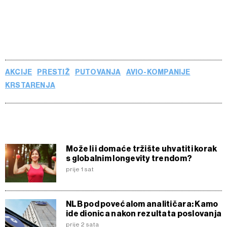
AKCIJE
PRESTIŽ
PUTOVANJA
AVIO-KOMPANIJE
KRSTARENJA
Može li i domaće tržište uhvatiti korak
s globalnim longevity trendom?
prije 1 sat
NLB pod povećalom analitičara: Kamo
ide dionica nakon rezultata poslovanja
prije 2 sata