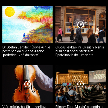
Dr Stefan Jerotić: “Čovjeku nije
Slučaj Fekkai - ni luksuzni biznisi
potrebno da bude savršeno
nisu pošteđeni otkrića iz
‘podešen’, već da raste”
Epsteinovih dokumenata
Više od glazbe: Stradivarijeve
Filmom Dine Mustafića počinje