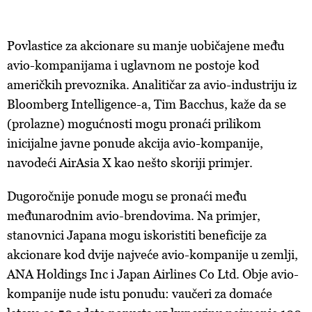
Povlastice
za
akcionare
su
manje
uobi
č
ajene
me
đ
u
avio-kompanijama
i
uglavnom
ne
postoje
kod
ameri
č
kih
prevoznika
.
Analiti
č
ar
za
avio-industriju
iz
Bloomberg Intelligence-a,
Tim
Bacchus
,
ka
ž
e
da
se
(
prolazne
)
mogu
ć
nosti
mogu
prona
ć
i
prilikom
inicijalne
javne
ponude
akcija
avio-kompanije
,
navode
ć
i
AirAsia X
kao
ne
š
to
skoriji
primjer.
Dugoro
č
nij
e
ponude
mogu
se
prona
ć
i
me
đ
u
me
đ
unarodnim
avio-brendovima
. Na primjer,
stanovnici
Japana
mogu
iskoristiti
beneficije
za
akcionare
kod
dvije
najve
ć
e
avio-kompanije
u
zemlji
,
ANA Holdings Inc
i
Japan Airlines Co Ltd. Obje
avio-
kompanije
nude
istu
ponudu
:
vau
č
eri
za
doma
ć
e