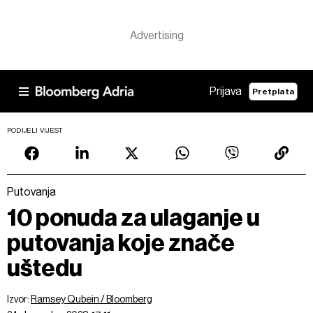
Prijava
Pretplata
PODIJELI VIJEST
Putovanja
10 ponuda za ulaganje u
putovanja koje znače
uštedu
Izvor:
Ramsey Qubein / Bloomberg