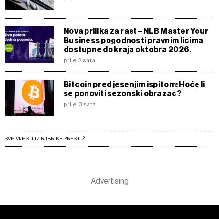
Nova prilika za rast – NLB Master Your
Business pogodnosti pravnim licima
dostupne do kraja oktobra 2026.
prije 2 sata
Bitcoin pred jesenjim ispitom: Hoće li
se ponoviti sezonski obrazac?
prije 3 sata
SVE VIJESTI IZ RUBRIKE PRESTIŽ