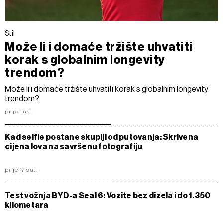
Stil
Može li i domaće tržište uhvatiti
korak s globalnim longevity
trendom?
Može li i domaće tržište uhvatiti korak s globalnim longevity
trendom?
prije 1 sat
Kad selfie postane skuplji od putovanja: Skrivena
cijena lova na savršenu fotografiju
prije 17 sati
Test vožnja BYD-a Seal 6: Vozite bez dizela i do 1.350
kilometara