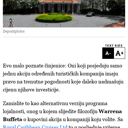
Depositphotos
TEXT SIZE
-
+
Evo
malo
poznate
č
injenice
:
Oni
koji
posjeduju
samo
jed
nu
akciju
odre
đ
enih
turisti
č
kih
kompanija
imaju
pravo
na
trenutne
pogodnosti
koje
daleko
nadma
š
uju
cijenu
njihove
investicije
.
Zamislite
to
kao
alternativnu
verziju
programa
lojalnosti
,
onog
u
kojem
slijedite
filozofiju
Warrena
B
u
f
f
eta
o
kupovini
akcija
u
kompanij
i
koj
u
volite
. Sa
Ro
y
al Caribbean Cruises Ltd
to
u
posljednje
vrijeme