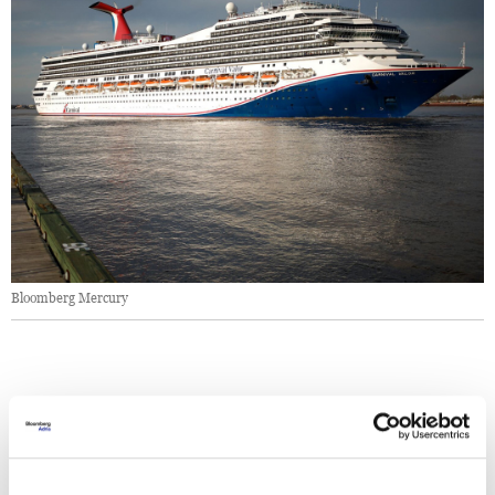
Bloomberg Mercury
Tri
linije
za
krstarenje
imaju
sli
č
ne
programe
:
Carnival Corp.
,
Norwegian Cruise Line Holdings Ltd
. i
Ro
y
al Caribbean Cruises Ltd
. Za
svaku
od
njih
,