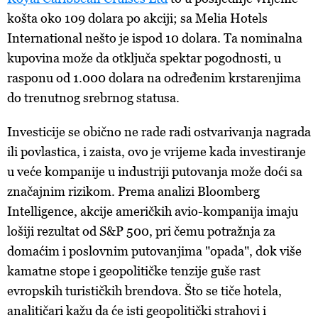
ko
š
ta
oko
109
dolara
po
akciji
;
sa
Melia Hotels
International
ne
š
to
je
ispod
10
dolara
. Ta
nominalna
kupovina
mo
ž
e
da
otklju
č
a
s
pektar
pogodnosti
, u
rasponu
od 1.000
dolara
na
odre
đ
enim
krstarenjima
do
trenutnog
srebrnog
statusa
.
Investicije se obično ne rade radi ostvarivanja nagrada
ili povlastica, i zaista, ovo je vrijeme kada investiranje
u veće kompanije u industriji putovanja može doći sa
značajnim rizikom. Prema analizi Bloomberg
Intelligence, akcije američkih avio-kompanija imaju
lošiji rezultat od S&P 500, pri čemu potražnja za
domaćim i poslovnim putovanjima "opada", dok više
kamatne stope i geopolitičke tenzije guše rast
evropskih turističkih brendova. Što se tiče hotela,
analitičari kažu da će isti geopolitički strahovi i