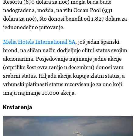
Resortu (670 dolara za noć) mogla bi da bude
nadograđena, možda, na vilu Ocean Pool (931
dolara za noć), što donosi benefit od 1.827 dolara za
jednonedeljno putovanje.
Melia Hotels International SA
,
jo
š
jedan
š
panski
brend
,
na
sli
č
an
na
č
in
dodjeljuje
elitni
status
svojim
akcionarima
.
Posjedovanje
najmanje
jedne
akcije
(
otprilike
šest
evra
ranije
u
decembru
)
donosi
vam
srebrni
status.
Hiljadu
akcija
kupuje
zlatni
status, a
vrhunski
platinasti
status
rezervisan
je za one koji
imaju
najmanje
10.000
akcija
.
Krstarenja