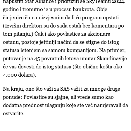
napustiti Star Alliance i pridružiti se SkyTeamu 2024.
godine i trenutno je u procesu bankrota. Obje
činjenice čine neizvjesnim da li će program opstati.
(Izvršni direktori su do sada ostali bez komentara po
tom pitanju.) Čak i ako povlastice za akcionare
ostanu, postoje jeftiniji načini da se stigne do istog
statusa letenjem sa samom kompanijom. Na primjer,
putovanje na 45 povratnih letova unutar Skandinavije
će vas dovesti do istog statusa (što obično košta oko
4.000 dolara).
Na kraju, ono što važi za SAS važi i za mnoge druge
ponude: Povlastice su sjajne, ali vrede samo kao
dodatna prednost ulaganju koje ste već namjeravali da
ostvarite.