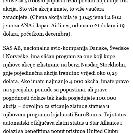
letove
sa
50 odsto
popusta
uz
kupovinu
najmanje
100
akcija
.
Š
to vi
š
e
akcija
imate
, to
vi
š
e
vau
č
era
zara
đ
ujete
. (Cijena
akcija
bila
je 3.045
jena
i
2.802
jena
za ANA
i
Japan Airlines,
odnosno
21 dolara
i
19
dolara,
po
č
etkom
decembra
)
.
SAS AB, nacionalna avio-kompanija Danske, Švedske
i Norveške, ima sličan program za one koji kupe
njihove akcije izlistirane na berzi Nasdaq Stockholm,
gdje pojedinačna akcija trenutno vrijedi oko 0,29
dolara. Ako imate najmanje 4.000 akcija, imate pravo
na specijalne ponude sa popustima, ali prave
pogodnosti dolaze tek kada posjedujete 100.000
akcija – dovoljno za sticanje zlatnog statusa u
njihovom programu lojalnosti EuroBonus. Taj status
automatski otključava zlatni status u Star Alliance i
dolazi sa benefitima poput pristupa United Clubu