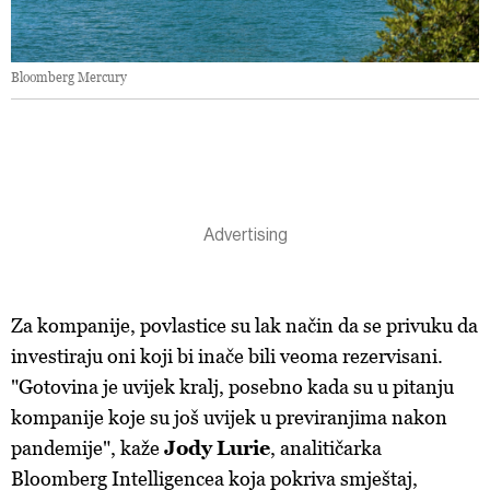
Bloomberg Mercury
Za
kompanije
,
povlastice
su
lak
na
č
in
da se
privuku
da
investi
raju
oni
koji bi
ina
č
e
bili
veoma
rezervisani
.
"
Gotovina je
uvijek
kralj
,
posebno
kada
su
u
pitanju
kompanije
koje
su
jo
š
uvijek
u
pre
viranjima
nakon
pandemije"
,
ka
ž
e
J
od
y
Luri
e
, analitičarka
Bloomberg Intelligencea koja pokriva smještaj,