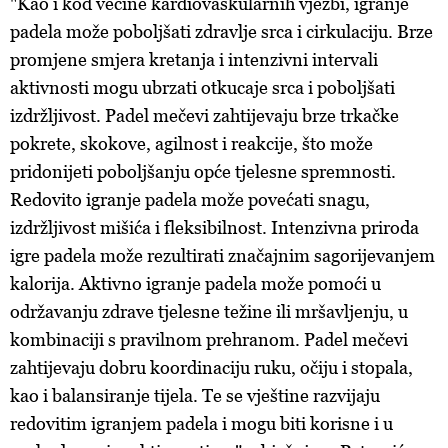
"Kao i kod većine kardiovaskularnih vježbi, igranje
ažurirati klikom na „Prikaži detalje“. Privolu možete u bilo
padela može poboljšati zdravlje srca i cirkulaciju. Brze
kojem trenutku povući bez negativnih posljedica.
promjene smjera kretanja i intenzivni intervali
aktivnosti mogu ubrzati otkucaje srca i poboljšati
izdržljivost. Padel mečevi zahtijevaju brze trkačke
pokrete, skokove, agilnost i reakcije, što može
pridonijeti poboljšanju opće tjelesne spremnosti.
Redovito igranje padela može povećati snagu,
izdržljivost mišića i fleksibilnost. Intenzivna priroda
igre padela može rezultirati značajnim sagorijevanjem
kalorija. Aktivno igranje padela može pomoći u
održavanju zdrave tjelesne težine ili mršavljenju, u
kombinaciji s pravilnom prehranom. Padel mečevi
zahtijevaju dobru koordinaciju ruku, očiju i stopala,
kao i balansiranje tijela. Te se vještine razvijaju
redovitim igranjem padela i mogu biti korisne i u