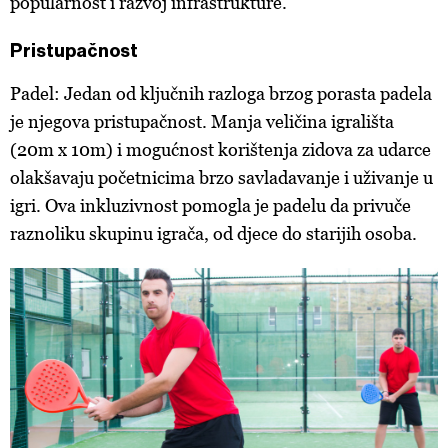
popularnost i razvoj infrastrukture.
Pristupačnost
Padel: Jedan od ključnih razloga brzog porasta padela
je njegova pristupačnost. Manja veličina igrališta
(20m x 10m) i mogućnost korištenja zidova za udarce
olakšavaju početnicima brzo savladavanje i uživanje u
igri. Ova inkluzivnost pomogla je padelu da privuče
raznoliku skupinu igrača, od djece do starijih osoba.