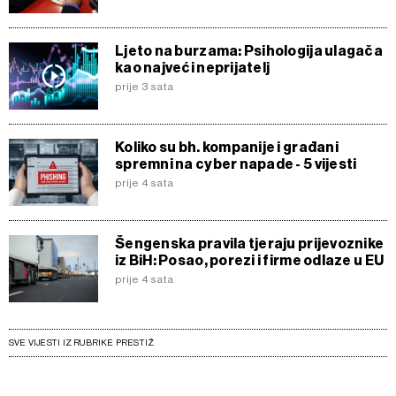
Ljeto na burzama: Psihologija ulagača
kao najveći neprijatelj
prije 3 sata
Koliko su bh. kompanije i građani
spremni na cyber napade - 5 vijesti
prije 4 sata
Šengenska pravila tjeraju prijevoznike
iz BiH: Posao, porezi i firme odlaze u EU
prije 4 sata
SVE VIJESTI IZ RUBRIKE PRESTIŽ