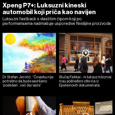
Xpeng P7+: Luksuzni kineski
automobil koji priča kao navijen
Luksuzni fastback s vlastitim čipom koji po
performansama nadmašuje usporedive Nvidijine proizvode.
Dr Stefan Jerotić: “Čovjeku nije
Slučaj Fekkai - ni luksuzni biznisi
potrebno da bude savršeno
nisu pošteđeni otkrića iz
‘podešen’, već da raste”
Epsteinovih dokumenata