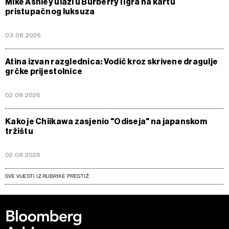
Mike Ashley ulazi u Burberry i igra na kartu
pristupačnog luksuza
03.08.2026
Atina izvan razglednica: Vodič kroz skrivene dragulje
grčke prijestolnice
02.08.2026
Kako je Chiikawa zasjenio "Odiseja" na japanskom
tržištu
02.08.2026
SVE VIJESTI IZ RUBRIKE PRESTIŽ