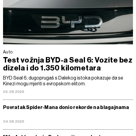
Auto
Test vožnja BYD-a Seal 6: Vozite bez
dizela i do 1.350 kilometara
BYD Seal 6, dugoprugaš s Dalekog istoka pokazuje da se
Kinezi mogu mjeriti s evropskom elitom.
05.08.2026
Povratak Spider-Mana donio rekorde na blagajnama
04.08.2026