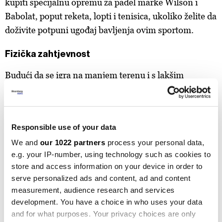
kupiti specijalnu opremu za padel marke Wilson i
Babolat, poput reketa, lopti i tenisica, ukoliko želite da
doživite potpuni ugođaj bavljenja ovim sportom.
Fizička zahtjevnost
Budući da se igra na manjem terenu i s lakšim
reketima i lopticama u usporedbi s tenisom, padel
može manje opteretiti zglobove i mišiće, što ga čini
pogodnim za ljude koji se ovim sportom žele baviti
Responsible use of your data
rekreativno ili koji imaju određena zdravstvena
We and
our 1022 partners
process your personal data,
ograničenja. Padel kombinira elemente tenisa,
e.g. your IP-number, using technology such as cookies to
squasha i badmintona, što rezultira brzom i
store and access information on your device in order to
dinamičnom igrom. Može biti uzbudljivo za igrače i
serve personalized ads and content, ad and content
gledatelje, jer igra često uključuje brze reakcije,
measurement, audience research and services
agilnost i taktičko razmišljanje.
development. You have a choice in who uses your data
and for what purposes. Your privacy choices are only