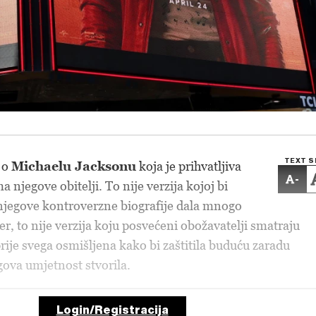
TEXT S
e o
Michaelu Jacksonu
koja je prihvatljiva
-
 njegove obitelji. To nije verzija kojoj bi
njegove kontroverzne biografije dala mnogo
er, to nije verzija koju posvećeni obožavatelji smatraju
ije svega osmišljena kako bi zaštitila buduću zaradu
gova umjetnost stvorila.
Login/Registracija