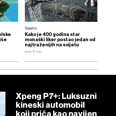
Gastro
elske
Kako je 400 godina star
iše
monaški liker postao jedan od
najtraženijih na svijetu
prije 12 sati
Xpeng P7+: Luksuzni
kineski automobil
koji priča kao navijen