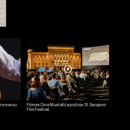
ine sve su
Filmom Dine Mustafića počinje 31. Sarajevo
Film Festival