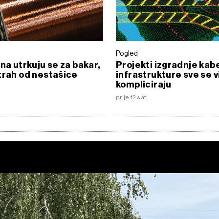
Pogled
ina utrkuju se za bakar,
Projekti izgradnje kab
trah od nestašice
infrastrukture sve se v
kompliciraju
prije 12 sati