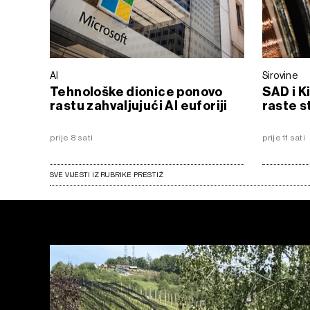
AI
Sirovine
Tehnološke dionice ponovo
SAD i K
rastu zahvaljujući AI euforiji
raste s
prije 8 sati
prije 11 sati
SVE VIJESTI IZ RUBRIKE PRESTIŽ