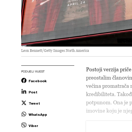
Leon Bennett/Getty Images North America
Postoji verzija prič
PODIJELI VIJEST
preostalim članovima
Facebook
većina promatrača 
Post
kredibiliteta. Takođ
potpunom. Ona je pr
Tweet
imovine koju je nje
WhatsApp
Viber