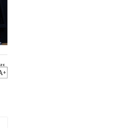
IZE
+