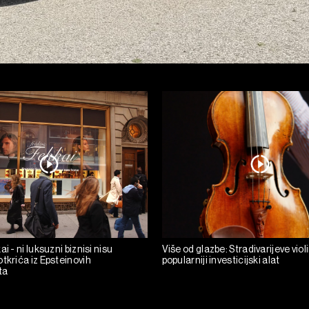
i - ni luksuzni biznisi nisu
Više od glazbe: Stradivarijeve viol
tkrića iz Epsteinovih
popularniji investicijski alat
ta