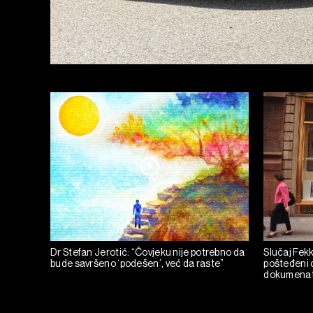
Dr Stefan Jerotić: “Čovjeku nije potrebno da
Slučaj Fekka
bude savršeno ‘podešen’, već da raste”
pošteđeni o
dokumena