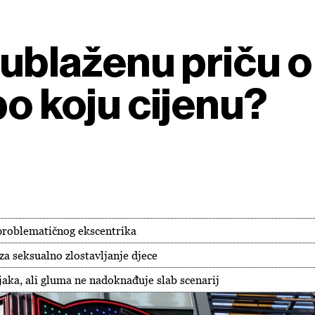
 ublaženu priču 
po koju cijenu?
 problematičnog ekscentrika
a seksualno zlostavljanje djece
jaka, ali gluma ne nadoknađuje slab scenarij