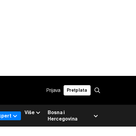
Prijava
Pretplata
Više
Bosna i
xpert
Hercegovina