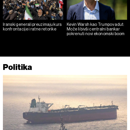
kolačića
. Kolačiće u bilo kojem trenutku možete ponovno
ažurirati klikom na „Prikaži detalje“. Privolu možete u bilo
kojem trenutku povući bez negativnih posljedica.
Iranski generali preuzimaju kurs
Kevin Warsh kao Trumpov adut:
konfrontacije i ratne retorike
Može li bivši centralni bankar
pokrenuti novi ekonomski boom
Politika