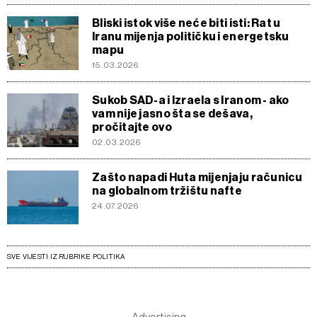
Bliski istok više neće biti isti: Rat u
Iranu mijenja političku i energetsku
mapu
15.03.2026
Sukob SAD-a i Izraela s Iranom - ako
vam nije jasno šta se dešava,
pročitajte ovo
02.03.2026
Zašto napadi Huta mijenjaju računicu
na globalnom tržištu nafte
24.07.2026
SVE VIJESTI IZ RUBRIKE POLITIKA