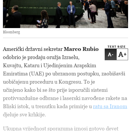
Bloomberg
TEXT SIZE
Američki državni sekretar
Marco Rubio
-
+
odobrio je prodaju oružja Izraelu,
Kuvajtu, Kataru i Ujedinjenim Arapskim
Emiratima (UAE) po ubrzanom postupku, zaobišavši
uobičajenu proceduru u Kongresu. To je
učinjeno kako bi se što prije isporučili sistemi
protivvazdušne odbrane i laserski navođene rakete na
Bliski istok, u trenutku kada primirje u
ratu sa Iranom
djeluje sve krhkije.
Ukupna vrijednost sporazuma iznosi gotovo devet