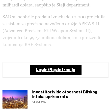
milijardi dolara, saopštio je Stejt department.
SAD su odobrile prodaju Izraelu do 10.000 projektila
za sistem za precizno navođeno oružje APKWS-II
(Advanced Precision Kill Weapon System-II),
vrijednih oko 992,4 miliona dolara, koje proizvodi
kompanija BAE Systems.
Login/Registracija
Investitori vide otpornost Bliskog
istoka uprkos ratu
14.04.2026