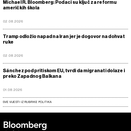
Michael R. Bloomberg: Podaci su ključ za reformu
američkih škola
02.08.2026
Tramp odložio napad na Iran jer je dogovor na dohvat
ruke
02.08.2026
Sánchez pod pritiskom EU, tvrdi da migranati dolaze i
preko Zapadnog Balkana
01.08.2026
SVE VIJESTI IZ RUBRIKE POLITIKA