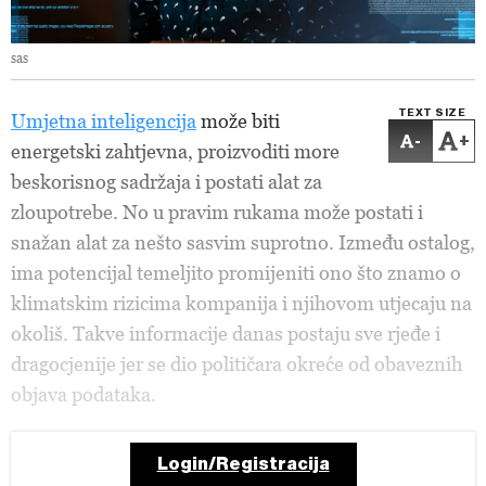
sas
TEXT SIZE
Umjetna inteligencija
može biti
-
+
energetski zahtjevna, proizvoditi more
beskorisnog sadržaja i postati alat za
zloupotrebe. No u pravim rukama može postati i
snažan alat za nešto sasvim suprotno. Između ostalog,
ima potencijal temeljito promijeniti ono što znamo o
klimatskim rizicima kompanija i njihovom utjecaju na
okoliš. Takve informacije danas postaju sve rjeđe i
dragocjenije jer se dio političara okreće od obaveznih
objava podataka.
Login/Registracija