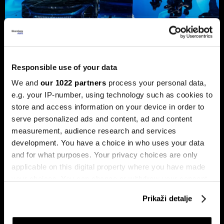
Responsible use of your data
Preokret u autoindustriji: Geely
preuzima inicijativu od BYD-a
We and
our 1022 partners
process your personal data,
e.g. your IP-number, using technology such as cookies to
Geely se u vremenima neizvjesnosti oslanja na globalnu
prodajnu mrežu i za kineski brend netipičnu raznolikost
store and access information on your device in order to
pogonskih sklopova, budući da proizvodi i modele s
serve personalized ads and content, ad and content
motorima s unutarnjim izgaranjem.
measurement, audience research and services
development. You have a choice in who uses your data
and for what purposes. Your privacy choices are only
applicable on this digital property where you have made
your choices. You can change or withdraw your consent
any time from the Cookie Declaration or by clicking on
Prikaži detalje
the Privacy trigger icon.