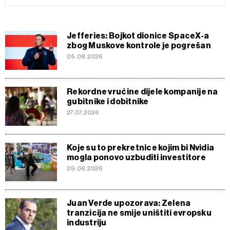
Jefferies: Bojkot dionice SpaceX-a
zbog Muskove kontrole je pogrešan
05.08.2026
Rekordne vrućine dijele kompanije na
gubitnike i dobitnike
27.07.2026
Koje su to prekretnice kojim bi Nvidia
mogla ponovo uzbuditi investitore
09.06.2026
Juan Verde upozorava: Zelena
tranzicija ne smije uništiti evropsku
industriju