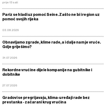
prije 13 sati
Pariz se hladi uz pomoć Seine. Zašto ne bi i region uz
pomoć svojih rijeka
03.08.2026
Obnavljamo zgrade, klime rade, a i dalje nam je vruće.
Gdje griješimo?
31.07.2026
Rekordne vrućine dijele kompanije na gubitnike i
dobitnike
27.07.2026
Gradovi se pregrijavaju, klima-uređaji rade bez
prestanka - začarani krug vrućina