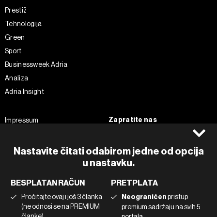
Prestiž
Tehnologija
Green
Sport
Businessweek Adria
Analiza
Adria Insight
Zapratite nas
Impressum
Politika kolačića
Facebook
Pravila privatnosti
Instagram
Nastavite čitati odabirom jedne od opcija
u nastavku.
Uvjeti korištenja
Twitter
Marketing
Linkedin
BESPLATAN RAČUN
PRETPLATA
Korištenje umjetne inteligencije
Tiktok
Pročitajte ovaj i još 3 članka
Neograničen
pristup
(ne odnosi se na PREMIUM
premium sadržaju na svih 5
članke)
portala